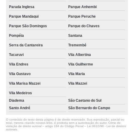
Parada Inglesa
Parque Anhembi
Parque Mandaqui
Parque Peruche
Parque São Domingos
Parque do Chaves
Pompéia
Santana
Serra da Cantareira
Tremembé
Tucuruvi
Vila Albertina
Vila Endres
Vila Guilherme
Vila Gustavo
Vila Maria
Vila Marisa Mazzei
Vila Mazzei
Vila Medeiros
Diadema
São Caetano do Sul
Santo André
São Bernardo do Campo
O conteúdo do texto desta página é de direito reservado. Sua reprodução, parcial ou
total, mesmo citando nossos links, é proibida sem a autorização do autor. Crime de
violação de direito autoral – artigo 184 do Código Penal –
Lei 9610/98 - Lei de direitos
autorais
.