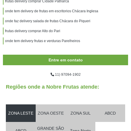
frutas delivery comprar Cidade Patriarca
onde tem delivery de frutas em escritorios Chácara Inglesa
onde faz delivery salada de frutas Chácara do Piqueri
frutas delivery comprar Alto do Pari
onde tem delivery frutas e verduras Parelheiros
Entre em contato
11) 97094-1902
Regiões onde a Nobre Frutas atende:
ZONA LESTE
ZONA OESTE
ZONA SUL
ABCD
GRANDE SÃO
ABCD
Zona Norte