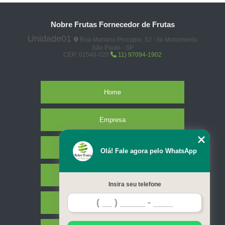
Nobre Frutas Fornecedor de Frutas
Unidade01
Rua Mariano Procopio, 52 - ila Monumento
São Paulo - SP
CEP: 01548-020
11) 97094-1902
Home
Empresa
Missão
Olá! Fale agora pelo WhatsApp
Serviços
Insira seu telefone
Contato