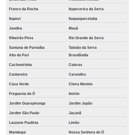
Franco da Rocha
Itapecerica da Serra
Itapevi
Itaquaquecetuba
Jandira
Mauá
Ribeirão Pires
Rio Grande da Serra
Santana de Parnaíba
Taboão da Serra
Alto do Pari
Brasilândia
Cachoeirinha
Caieras
Cantareira
Carandiru
Casa Verde
Chora Menino
Freguesia do Ó
Imirim
Jardim Guarapiranga
Jardim Japão
Jardim São Paulo
Jaçanã
Lauzane Paulista
Limão
Mandaqui
Nossa Senhora do Ó