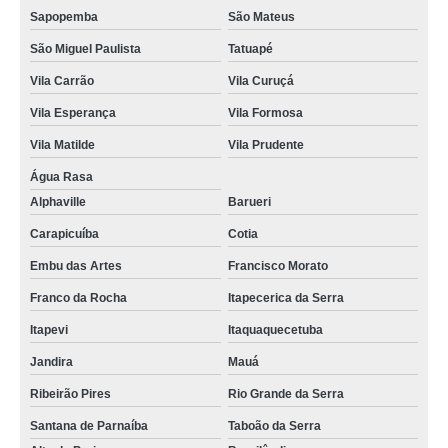
Sapopemba
São Mateus
São Miguel Paulista
Tatuapé
Vila Carrão
Vila Curuçá
Vila Esperança
Vila Formosa
Vila Matilde
Vila Prudente
Água Rasa
Alphaville
Barueri
Carapicuíba
Cotia
Embu das Artes
Francisco Morato
Franco da Rocha
Itapecerica da Serra
Itapevi
Itaquaquecetuba
Jandira
Mauá
Ribeirão Pires
Rio Grande da Serra
Santana de Parnaíba
Taboão da Serra