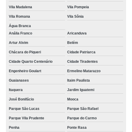
Vila Madalena
Vila Pompeia
Vila Romana
Vila Sônia
Água Branca
Anália Franco
Aricanduva
Artur Alvim
Belém
Chácara do Piqueri
Cidade Patriarca
Cidade Quarto Centenário
Cidade Tiradentes
Engenheiro Goulart
Ermelino Matarazzo
Guaianases
Itaim Paulista
Itaquera
Jardim Iguatemi
José Bonifácio
Mooca
Parque São Lucas
Parque São Rafael
Parque Vila Prudente
Parque do Carmo
Penha
Ponte Rasa