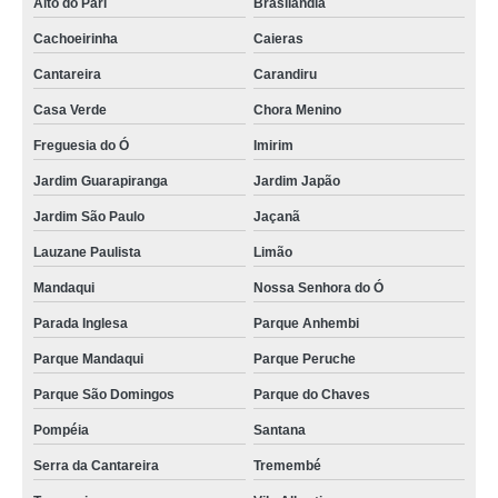
Alto do Pari
Brasilândia
Cachoeirinha
Caieras
Cantareira
Carandiru
Casa Verde
Chora Menino
Freguesia do Ó
Imirim
Jardim Guarapiranga
Jardim Japão
Jardim São Paulo
Jaçanã
Lauzane Paulista
Limão
Mandaqui
Nossa Senhora do Ó
Parada Inglesa
Parque Anhembi
Parque Mandaqui
Parque Peruche
Parque São Domingos
Parque do Chaves
Pompéia
Santana
Serra da Cantareira
Tremembé