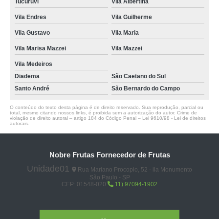
Tucuruvi
Vila Albertina
Vila Endres
Vila Guilherme
Vila Gustavo
Vila Maria
Vila Marisa Mazzei
Vila Mazzei
Vila Medeiros
Diadema
São Caetano do Sul
Santo André
São Bernardo do Campo
O conteúdo do texto desta página é de direito reservado. Sua reprodução, parcial ou
total, mesmo citando nossos links, é proibida sem a autorização do autor. Crime de
violação de direito autoral – artigo 184 do Código Penal –
Lei 9610/98 - Lei de direitos
autorais
.
Nobre Frutas Fornecedor de Frutas
Unidade01
Rua Mariano Procopio, 52 - ila Monumento
São Paulo - SP
CEP: 01548-020
11) 97094-1902