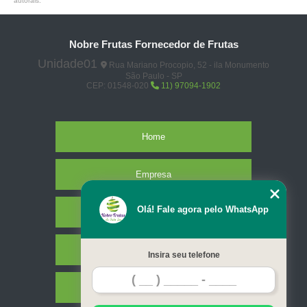
autorais
.
Nobre Frutas Fornecedor de Frutas
Unidade01
Rua Mariano Procopio, 52 - ila Monumento
São Paulo - SP
CEP: 01548-020
11) 97094-1902
Home
Empresa
Olá! Fale agora pelo WhatsApp
Missão
Serviços
Insira seu telefone
Contato