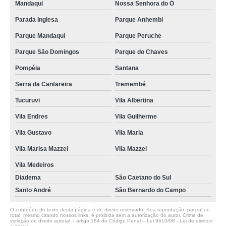
Mandaqui
Nossa Senhora do Ó
Parada Inglesa
Parque Anhembi
Parque Mandaqui
Parque Peruche
Parque São Domingos
Parque do Chaves
Pompéia
Santana
Serra da Cantareira
Tremembé
Tucuruvi
Vila Albertina
Vila Endres
Vila Guilherme
Vila Gustavo
Vila Maria
Vila Marisa Mazzei
Vila Mazzei
Vila Medeiros
Diadema
São Caetano do Sul
Santo André
São Bernardo do Campo
O conteúdo do texto desta página é de direito reservado. Sua reprodução, parcial ou
total, mesmo citando nossos links, é proibida sem a autorização do autor. Crime de
violação de direito autoral – artigo 184 do Código Penal –
Lei 9610/98 - Lei de direitos