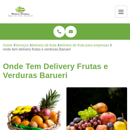
Home
Serviços
delivery de fruta
delivery de fruta para empresas
onde tem delivery frutas e verduras Barueri
Onde Tem Delivery Frutas e
Verduras Barueri