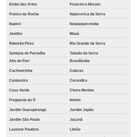
Embu das Artes
Francisco Morato
Franco da Rocha
Itapecerica da Serra
Itapevi
Itaquaquecetuba
Jandira
Mauá
Ribeirão Pires
Rio Grande da Serra
Santana de Parnaíba
Taboão da Serra
Alto do Pari
Brasilândia
Cachoeirinha
Caieras
Cantareira
Carandiru
Casa Verde
Chora Menino
Freguesia do Ó
Imirim
Jardim Guarapiranga
Jardim Japão
Jardim São Paulo
Jaçanã
Lauzane Paulista
Limão