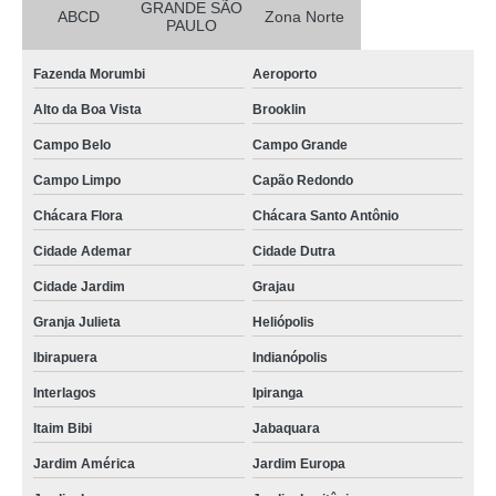
GRANDE SÃO
ABCD
Zona Norte
PAULO
Fazenda Morumbi
Aeroporto
Alto da Boa Vista
Brooklin
Campo Belo
Campo Grande
Campo Limpo
Capão Redondo
Chácara Flora
Chácara Santo Antônio
Cidade Ademar
Cidade Dutra
Cidade Jardim
Grajau
Granja Julieta
Heliópolis
Ibirapuera
Indianópolis
Interlagos
Ipiranga
Itaim Bibi
Jabaquara
Jardim América
Jardim Europa