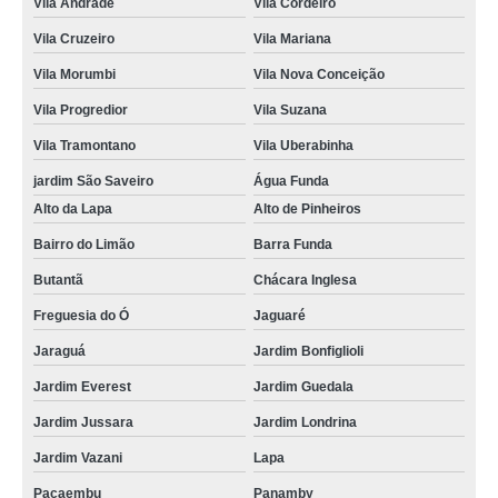
Vila Andrade
Vila Cordeiro
Vila Cruzeiro
Vila Mariana
Vila Morumbi
Vila Nova Conceição
Vila Progredior
Vila Suzana
Vila Tramontano
Vila Uberabinha
jardim São Saveiro
Água Funda
Alto da Lapa
Alto de Pinheiros
Bairro do Limão
Barra Funda
Butantã
Chácara Inglesa
Freguesia do Ó
Jaguaré
Jaraguá
Jardim Bonfiglioli
Jardim Everest
Jardim Guedala
Jardim Jussara
Jardim Londrina
Jardim Vazani
Lapa
Pacaembu
Panamby