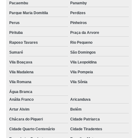
Pacaembu
Panamby
Parque Maria Domitila
Perdizes
Perus
Pinheiros
Pirituba
Praça da Arvore
Raposo Tavares
Rio Pequeno
Sumaré
São Domingos
Vila Boaçava
Vila Leopoldina
Vila Madalena
Vila Pompeia
Vila Romana
Vila Sônia
Água Branca
Anália Franco
Aricanduva
Artur Alvim
Belém
Chácara do Piqueri
Cidade Patriarca
Cidade Quarto Centenário
Cidade Tiradentes