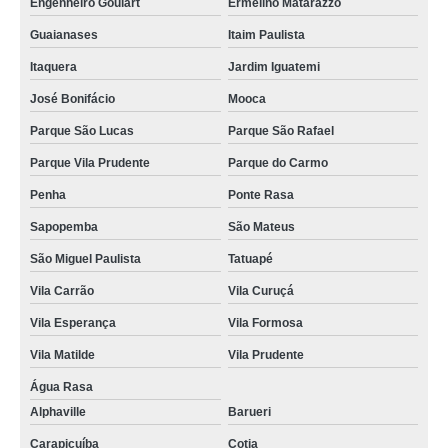
Engenheiro Goulart
Ermelino Matarazzo
Guaianases
Itaim Paulista
Itaquera
Jardim Iguatemi
José Bonifácio
Mooca
Parque São Lucas
Parque São Rafael
Parque Vila Prudente
Parque do Carmo
Penha
Ponte Rasa
Sapopemba
São Mateus
São Miguel Paulista
Tatuapé
Vila Carrão
Vila Curuçá
Vila Esperança
Vila Formosa
Vila Matilde
Vila Prudente
Água Rasa
Alphaville
Barueri
Carapicuíba
Cotia