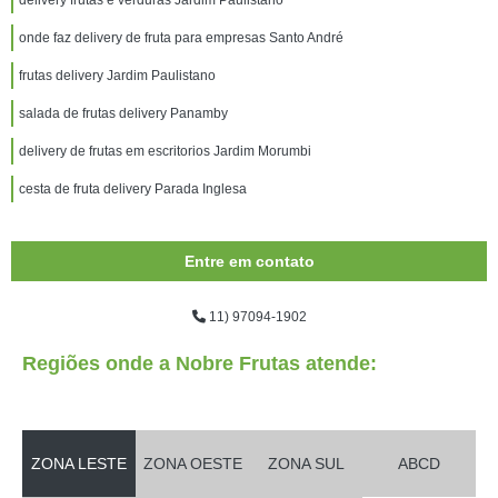
delivery frutas e verduras Jardim Paulistano
onde faz delivery de fruta para empresas Santo André
frutas delivery Jardim Paulistano
salada de frutas delivery Panamby
delivery de frutas em escritorios Jardim Morumbi
cesta de fruta delivery Parada Inglesa
Entre em contato
11) 97094-1902
Regiões onde a Nobre Frutas atende:
ZONA LESTE
ZONA OESTE
ZONA SUL
ABCD