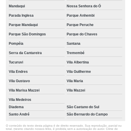
Mandaqui
Nossa Senhora do Ó
Parada Inglesa
Parque Anhembi
Parque Mandaqui
Parque Peruche
Parque São Domingos
Parque do Chaves
Pompéia
Santana
Serra da Cantareira
Tremembé
Tucuruvi
Vila Albertina
Vila Endres
Vila Guilherme
Vila Gustavo
Vila Maria
Vila Marisa Mazzei
Vila Mazzei
Vila Medeiros
Diadema
São Caetano do Sul
Santo André
São Bernardo do Campo
O conteúdo do texto desta página é de direito reservado. Sua reprodução, parcial ou
total, mesmo citando nossos links, é proibida sem a autorização do autor. Crime de