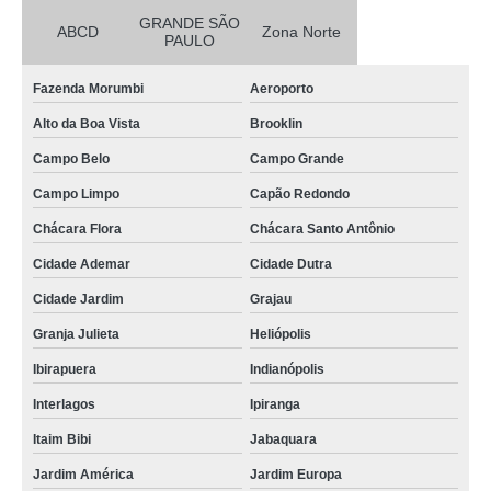
GRANDE SÃO
ABCD
Zona Norte
PAULO
Fazenda Morumbi
Aeroporto
Alto da Boa Vista
Brooklin
Campo Belo
Campo Grande
Campo Limpo
Capão Redondo
Chácara Flora
Chácara Santo Antônio
Cidade Ademar
Cidade Dutra
Cidade Jardim
Grajau
Granja Julieta
Heliópolis
Ibirapuera
Indianópolis
Interlagos
Ipiranga
Itaim Bibi
Jabaquara
Jardim América
Jardim Europa