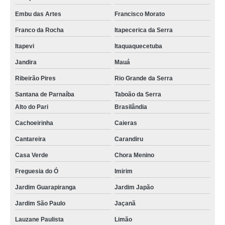
Embu das Artes
Francisco Morato
Franco da Rocha
Itapecerica da Serra
Itapevi
Itaquaquecetuba
Jandira
Mauá
Ribeirão Pires
Rio Grande da Serra
Santana de Parnaíba
Taboão da Serra
Alto do Pari
Brasilândia
Cachoeirinha
Caieras
Cantareira
Carandiru
Casa Verde
Chora Menino
Freguesia do Ó
Imirim
Jardim Guarapiranga
Jardim Japão
Jardim São Paulo
Jaçanã
Lauzane Paulista
Limão