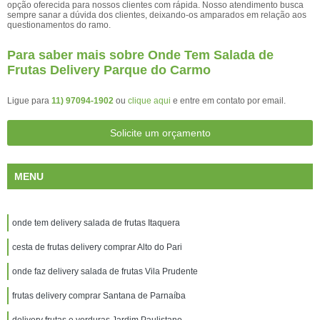
opção oferecida para nossos clientes com rápida. Nosso atendimento busca
sempre sanar a dúvida dos clientes, deixando-os amparados em relação aos
questionamentos do ramo.
Para saber mais sobre Onde Tem Salada de
Frutas Delivery Parque do Carmo
Ligue para
11) 97094-1902
ou
clique aqui
e entre em contato por email.
Solicite um orçamento
MENU
onde tem delivery salada de frutas Itaquera
cesta de frutas delivery comprar Alto do Pari
onde faz delivery salada de frutas Vila Prudente
frutas delivery comprar Santana de Parnaíba