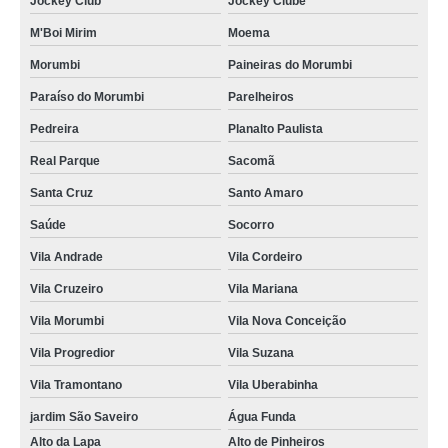
Jockey Club
Jockey Clube
M'Boi Mirim
Moema
Morumbi
Paineiras do Morumbi
Paraíso do Morumbi
Parelheiros
Pedreira
Planalto Paulista
Real Parque
Sacomã
Santa Cruz
Santo Amaro
Saúde
Socorro
Vila Andrade
Vila Cordeiro
Vila Cruzeiro
Vila Mariana
Vila Morumbi
Vila Nova Conceição
Vila Progredior
Vila Suzana
Vila Tramontano
Vila Uberabinha
jardim São Saveiro
Água Funda
Alto da Lapa
Alto de Pinheiros