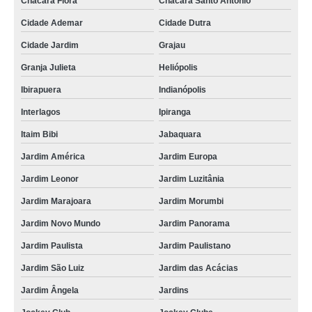
Chácara Flora
Chácara Santo Antônio
Cidade Ademar
Cidade Dutra
Cidade Jardim
Grajau
Granja Julieta
Heliópolis
Ibirapuera
Indianópolis
Interlagos
Ipiranga
Itaim Bibi
Jabaquara
Jardim América
Jardim Europa
Jardim Leonor
Jardim Luzitânia
Jardim Marajoara
Jardim Morumbi
Jardim Novo Mundo
Jardim Panorama
Jardim Paulista
Jardim Paulistano
Jardim São Luiz
Jardim das Acácias
Jardim Ângela
Jardins