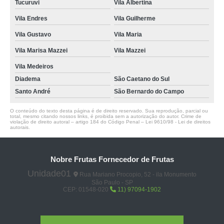
Tucuruvi
Vila Albertina
Vila Endres
Vila Guilherme
Vila Gustavo
Vila Maria
Vila Marisa Mazzei
Vila Mazzei
Vila Medeiros
Diadema
São Caetano do Sul
Santo André
São Bernardo do Campo
O conteúdo do texto desta página é de direito reservado. Sua reprodução, parcial ou
total, mesmo citando nossos links, é proibida sem a autorização do autor. Crime de
violação de direito autoral – artigo 184 do Código Penal –
Lei 9610/98 - Lei de direitos
autorais
.
Nobre Frutas Fornecedor de Frutas
Unidade01
Rua Mariano Procopio, 52 - ila Monumento
São Paulo - SP
CEP: 01548-020
11) 97094-1902