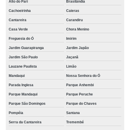
Alto do Pari
Brasilândia
Cachoeirinha
Caieras
Cantareira
Carandiru
Casa Verde
Chora Menino
Freguesia do Ó
Imirim
Jardim Guarapiranga
Jardim Japão
Jardim São Paulo
Jaçanã
Lauzane Paulista
Limão
Mandaqui
Nossa Senhora do Ó
Parada Inglesa
Parque Anhembi
Parque Mandaqui
Parque Peruche
Parque São Domingos
Parque do Chaves
Pompéia
Santana
Serra da Cantareira
Tremembé