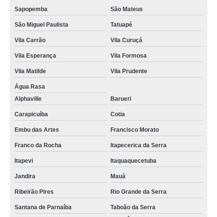
Sapopemba
São Mateus
São Miguel Paulista
Tatuapé
Vila Carrão
Vila Curuçá
Vila Esperança
Vila Formosa
Vila Matilde
Vila Prudente
Água Rasa
Alphaville
Barueri
Carapicuíba
Cotia
Embu das Artes
Francisco Morato
Franco da Rocha
Itapecerica da Serra
Itapevi
Itaquaquecetuba
Jandira
Mauá
Ribeirão Pires
Rio Grande da Serra
Santana de Parnaíba
Taboão da Serra