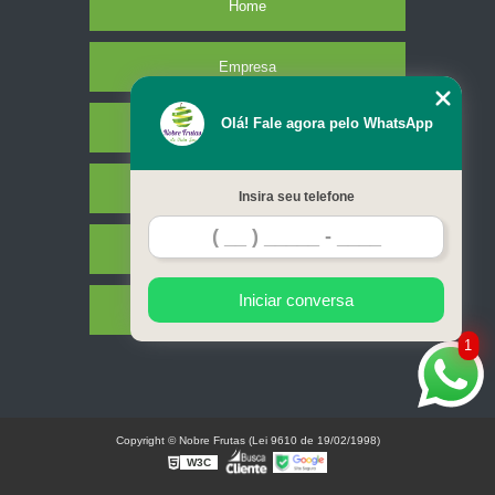
Home
Empresa
Olá! Fale agora pelo WhatsApp
Missão
Serviços
Insira seu telefone
Contato
Iniciar conversa
Mapa do site
1
Copyright © Nobre Frutas (Lei 9610 de 19/02/1998)
W3C