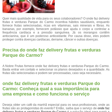
Quer mais qualidade de vida para os seus colaboradores? O onde faz delivery
frutas e verduras Parque do Carmo incentiva hábitos saudáveis, enquanto
fornece frutas selecionadas, ricas em vitaminas, sais minerais e fibras. As
bananas, por exemplo, fornecem potássio que ajuda o corpo a controlar a
frequência cardíaca e a pressão sanguínea. Já os morangos contêm
antocianina, que é um poderoso antioxidante. Por causa disso, eles podem
proteger contra doenças cardíacas, derrame, câncer e outras doenças.
Precisa do onde faz delivery frutas e verduras
Parque do Carmo?
A Nobre Frutas fornece onde faz delivery frutas e verduras Parque do Carmo.
Basta entrar em contato e selecionar os planos desejados e a quantidade. As
frutas são selecionadas e podem ser processadas, caso seja necessário.
onde faz delivery frutas e verduras Parque do
Carmo: Conheça qual a sua importância para
uma empresa e como funciona o serviço
Deseja obter um café da manhã especial para os seus profissionais, onde as
frutas são as protagonistas do evento? Então, saiba que o serviço de
onde faz
delivery frutas e verduras Parque do Carmo
é a solução ideal para suprir a