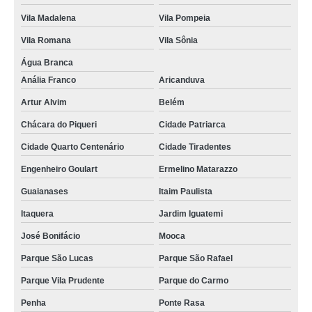
Vila Madalena
Vila Pompeia
Vila Romana
Vila Sônia
Água Branca
Anália Franco
Aricanduva
Artur Alvim
Belém
Chácara do Piqueri
Cidade Patriarca
Cidade Quarto Centenário
Cidade Tiradentes
Engenheiro Goulart
Ermelino Matarazzo
Guaianases
Itaim Paulista
Itaquera
Jardim Iguatemi
José Bonifácio
Mooca
Parque São Lucas
Parque São Rafael
Parque Vila Prudente
Parque do Carmo
Penha
Ponte Rasa