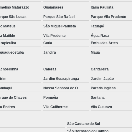
melino Matarazzo
Guaianases
Itaim Paulista
rque São Lucas
Parque São Rafael
Parque Vila Prudente
o Mateus
São Miguel Paulista
Tatuapé
la Matilde
Vila Prudente
Água Rasa
rapicuíba
Cotia
Embu das Artes
aquaquecetuba
Jandira
Mauá
choeirinha
Caieras
Cantareira
irim
Jardim Guarapiranga
Jardim Japão
ndaqui
Nossa Senhora do Ó
Parada Inglesa
rque do Chaves
Pompéia
Santana
la Endres
Vila Guilherme
Vila Gustavo
São Caetano do Sul
São Bernardo do Campo