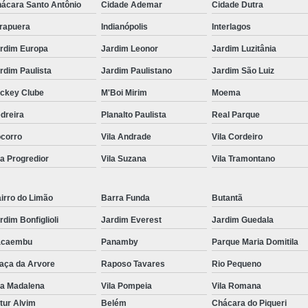
ácara Santo Antônio
Cidade Ademar
Cidade Dutra
Kit Lanche para Eventos
Kit Lanche
irapuera
Indianópolis
Interlagos
Kit Lanche Pronto
Kit Lanche Saudáve
rdim Europa
Jardim Leonor
Jardim Luzitânia
Frutas em Pote
Frutas Fatiadas em Pote
rdim Paulista
Jardim Paulistano
Jardim São Luiz
Frutas no Potinho
Frutas P
ckey Clube
M'Boi Mirim
Moema
Pote de Frutas para Vender
Pote de S
dreira
Planalto Paulista
Real Parque
Salada de Frutas no Pote
corro
Vila Andrade
Vila Cordeiro
Salada de Fruta para Empresas
Sal
la Progredior
Vila Suzana
Vila Tramontano
Salada de Fruta para Entrega em Empresa
irro do Limão
Barra Funda
Butantã
Salada de Fruta para Escritório
Sa
rdim Bonfiglioli
Jardim Everest
Jardim Guedala
Salada de Frutas Naturais para Emp
acaembu
Panamby
Parque Maria Domitila
Salada de Fruta
aça da Arvore
Raposo Tavares
Rio Pequeno
la Madalena
Vila Pompeia
Vila Romana
tur Alvim
Belém
Chácara do Piqueri