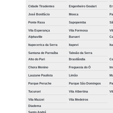
Cidade Tiradentes
Engenheiro Goulart
Er
José Bonifácio
Mooca
Pa
Ponte Rasa
Sapopemba
Sã
Vila Esperança
Vila Formosa
Vi
Alphaville
Barueri
Ca
Itapecerica da Serra
Itapevi
It
Santana de Parnaíba
Taboão da Serra
Alto do Pari
Brasilândia
Ca
Chora Menino
Freguesia do Ó
Im
Lauzane Paulista
Limão
Ma
Parque Peruche
Parque São Domingos
Pa
Tucuruvi
Vila Albertina
Vi
Vila Mazzei
Vila Medeiros
Diadema
Santo André