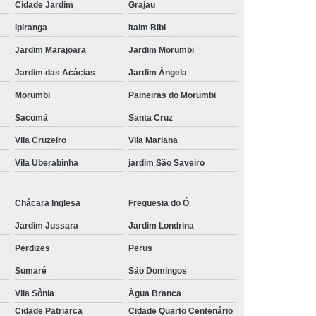
Cidade Jardim
Grajau
 para Festa
Kit Lanche Personalizado
Ipiranga
Itaim Bibi
l
Kit Lanches
Frutas Cortadas em Pote
Jardim Marajoara
Jardim Morumbi
Frutas no Pote
Frutas no Pote para Vender
Jardim das Acácias
Jardim Ângela
icadas no Pote
Pote de Frutas
Morumbi
Paineiras do Morumbi
alada de Frutas
Salada de Fruta no Pote
Sacomã
Santa Cruz
Salada de Fruta para Empresa
Vila Cruzeiro
Vila Mariana
ada de Fruta para Encomenda de Empresa
Vila Uberabinha
jardim São Saveiro
Salada de Fruta para Entrega em Escritório
Chácara Inglesa
Freguesia do Ó
lada de Fruta para Estoque de Empresa
Jardim Jussara
Jardim Londrina
resa
Salada de Frutas para Empresa
Perdizes
Perus
s para Escritórios
Sumaré
São Domingos
Vila Sônia
Água Branca
Cidade Patriarca
Cidade Quarto Centenário