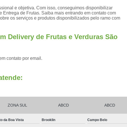
ional e objetiva. Com isso, conseguimos disponibilizar
Frutas Naturais Congeladas
 e Entrega de Frutas. Saiba mais entrando em contato com
bre os serviços e produtos disponibilizados pelo ramo com
Pacotes de Frutas Congeladas
Polpa de 
Delivery Frutas Cortadas
Frutas Cortad
m Delivery de Frutas e Verduras São
Frutas Cortadas em Delivery
Frutas Co
Frutas Cortadas para Empresa
Frutas Cortadas para Entregar
Fruta Pr
em contato por email.
Frutas e Legumes Minimamente Proce
Frutas e Verduras Processadas e Emba
atende:
Frutas Pre Processadas
F
Frutas Processadas e Higienizadas
Frutas Processadas para Empresas
ZONA SUL
ABCD
ABCD
Empresa de Kit Lanche
Kit Lanche
to da Boa Vista
Brooklin
Campo Belo
Kit Lanche Empresarial
Kit Lanche 