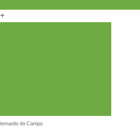
11) 97094-1902
elivery de Fruta para Empresas
Delivery de Frutas em Escritorios
ry Frutas
Delivery Frutas e Verduras
 Delivery
Frutas e Verduras Delivery
Salada de Frutas Delivery
as para Escritórios Santos
tas para Escritórios Santos
Entrega de Frutas Frescas Escritórios Santos
adas Escritórios Campinas
tas Escritórios Campinas
o Bernardo do Campo
rescas Escritórios Campinas