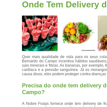
Fruta
Onde Tem Delivery d
higienizad
Fruta para
empresas
Frutas
congelada
Frutas
cortadas
Frutas
processada
Quer mais qualidade de vida para os seus cola
Bernardo do Campo incentiva hábitos saudáveis, 
Kit lanche
sais minerais e fibras. As bananas, por exemplo, 
cardíaca e a pressão sanguínea. Já os morangos
Potes de
causa disso, eles podem proteger contra doenças 
frutas
Saladas de
Precisa do onde tem delivery d
frutas para
Campo?
empresas
A Nobre Frutas fornece onde tem delivery de f