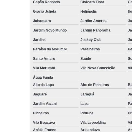
Capão Redondo
Chácara Flora
Ch
Granja Julieta
Heliópolis
Ib
Jabaquara
Jardim América
Ja
Jardim Novo Mundo
Jardim Panorama
Ja
Jardins
Jockey Club
Jo
Paraíso do Morumbi
Parelheiros
Pe
Santo Amaro
Saúde
So
Vila Morumbi
Vila Nova Conceição
Vi
Água Funda
Alto da Lapa
Alto de Pinheiros
Ba
Jaguaré
Jaraguá
Ja
Jardim Vazani
Lapa
P
Pinheiros
Pirituba
Pr
Vila Boaçava
Vila Leopoldina
Vi
Anália Franco
Aricanduva
Ar