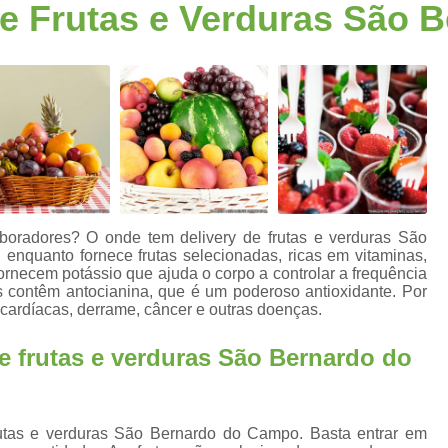
e Frutas e Verduras São 
Fornecimento de Frutas para Escritórios S
a
Frutas para Escritóri
Frutas Selecionadas p
Serviço de Delivery de Frutas Esc
s
Entrega de Frutas e Verduras
En
Entrega de Frutas em Escritorio
Entrega de Frutas no Trabalho
s
boradores? O onde tem delivery de frutas e verduras São
Entrega de Frutas Processadas
Entr
enquanto fornece frutas selecionadas, ricas em vitaminas,
fornecem potássio que ajuda o corpo a controlar a frequência
Delivery de Frutas para Empresas Santo
 contêm antocianina, que é um poderoso antioxidante. Por
cardíacas, derrame, câncer e outras doenças.
Entrega de Frutas F
e frutas e verduras São Bernardo do
Entrega de Frutas Sele
Entrega Diária de F
Entrega Semanal de F
rutas e verduras São Bernardo do Campo. Basta entrar em