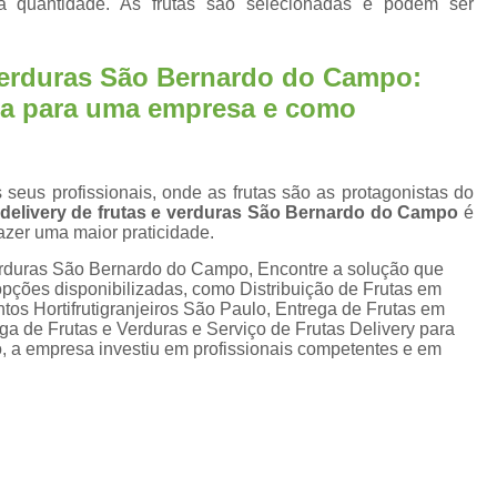
a quantidade. As frutas são selecionadas e podem ser
Fornecimento de Frut
Fornecimento de Fruta
 verduras São Bernardo do Campo:
Fornecimento Semanal de
ia para uma empresa e como
Frutas Frescas para Empresas Santos
Se
Serviço de Frutas para Empresas Ca
seus profissionais, onde as frutas são as protagonistas do
Delivery de Fruta em Escritorio
delivery de frutas e verduras São Bernardo do Campo
é
razer uma maior praticidade.
Entrega de Fruta para Escritório
erduras São Bernardo do Campo, Encontre a solução que
Entrega de Frutas para Escritório
opções disponibilizadas, como Distribuição de Frutas em
os Hortifrutigranjeiros São Paulo, Entrega de Frutas em
Serviço de Delivery de Fruta em Escritorios
ga de Frutas e Verduras e Serviço de Frutas Delivery para
Serviço Delivery de Fruta em Es
, a empresa investiu em profissionais competentes e em
Fornecedor de Frutas de Escritór
Fornecedor de Frutas para Escritório
For
Fornecedores de Frutas Frescas