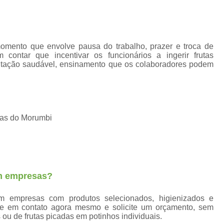
Fornecedores Frutas Secas
Fornecedores
Frutas Higienizadas
F
Frutas Higienizadas Dentro do Saqu
mento que envolve pausa do trabalho, prazer e troca de
Frutas Higienizadas no Pote
contar que incentivar os funcionários a ingerir frutas
entação saudável, ensinamento que os colaboradores podem
Frutas Higienizadas para Escritório
Fru
Frutas Lavadas e Higienizadas
Delivery de Frutas a Empresas
ras do Morumbi
Entrega de Frutas a Empresas
Entrega d
Envio de Frutas a Empresas
Frutas a
Frutas em Delivery para Empresas
Frutas In Natura para Empresas
Frutas p
em empresas?
Distribuidora de Frutas Congelada
em empresas com produtos selecionados, higienizados e
Fornecedor de Frutas Congeladas
F
re em contato agora mesmo e solicite um orçamento, sem
 ou de frutas picadas em potinhos individuais.
Frutas Congeladas 1kg
Frutas Congela