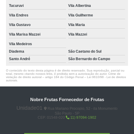
Tucuruvi
Vila Albertina
Vila Endres
Vila Guilherme
Vila Gustavo
Vila Maria
Vila Marisa Mazzei
Vila Mazzei
Vila Medeiros
Diadema
São Caetano do Sul
Santo André
São Bernardo do Campo
O conteúdo do texto desta página é de direito reservado. Sua reprodução, parcial ou
total, mesmo citando nossos links, é proibida sem a autorização do autor. Crime de
violação de direito autoral – artigo 184 do Código Penal –
Lei 9610/98 - Lei de direitos
autorais
.
Nobre Frutas Fornecedor de Frutas
Unidade01
Rua Mariano Procopio, 52 - ila Monumento
São Paulo - SP
CEP: 01548-020
11) 97094-1902