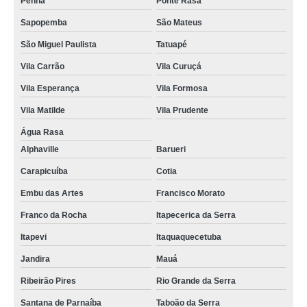
Penha
Ponte Rasa
Sapopemba
São Mateus
São Miguel Paulista
Tatuapé
Vila Carrão
Vila Curuçá
Vila Esperança
Vila Formosa
Vila Matilde
Vila Prudente
Água Rasa
Alphaville
Barueri
Carapicuíba
Cotia
Embu das Artes
Francisco Morato
Franco da Rocha
Itapecerica da Serra
Itapevi
Itaquaquecetuba
Jandira
Mauá
Ribeirão Pires
Rio Grande da Serra
Santana de Parnaíba
Taboão da Serra