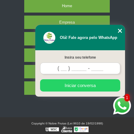
Home
Empresa
Olá! Fale agora pelo WhatsApp
Missão
Serviços
Insira seu telefone
Contato
Iniciar conversa
Mapa do site
1
Copyright © Nobre Frutas (Lei 9610 de 19/02/1998)
W3C