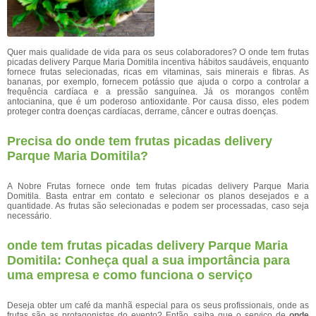
Quer mais qualidade de vida para os seus colaboradores? O onde tem frutas
picadas delivery Parque Maria Domitila incentiva hábitos saudáveis, enquanto
fornece frutas selecionadas, ricas em vitaminas, sais minerais e fibras. As
bananas, por exemplo, fornecem potássio que ajuda o corpo a controlar a
frequência cardíaca e a pressão sanguínea. Já os morangos contêm
antocianina, que é um poderoso antioxidante. Por causa disso, eles podem
proteger contra doenças cardíacas, derrame, câncer e outras doenças.
Precisa do onde tem frutas picadas delivery
Parque Maria Domitila?
A Nobre Frutas fornece onde tem frutas picadas delivery Parque Maria
Domitila. Basta entrar em contato e selecionar os planos desejados e a
quantidade. As frutas são selecionadas e podem ser processadas, caso seja
necessário.
onde tem frutas picadas delivery Parque Maria
Domitila: Conheça qual a sua importância para
uma empresa e como funciona o serviço
Deseja obter um café da manhã especial para os seus profissionais, onde as
frutas são as protagonistas do evento? Então, saiba que o serviço de
onde