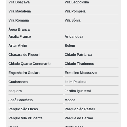
Vila Boaçava
Vila Leopoldina
Vila Madalena
Vila Pompeia
Vila Romana
Vila Sônia
Água Branca
Anália Franco
Aricanduva
Artur Alvim
Belém
Chácara do Piqueri
Cidade Patriarca
Cidade Quarto Centenário
Cidade Tiradentes
Engenheiro Goulart
Ermelino Matarazzo
Guaianases
Itaim Paulista
Itaquera
Jardim Iguatemi
José Bonifácio
Mooca
Parque São Lucas
Parque São Rafael
Parque Vila Prudente
Parque do Carmo