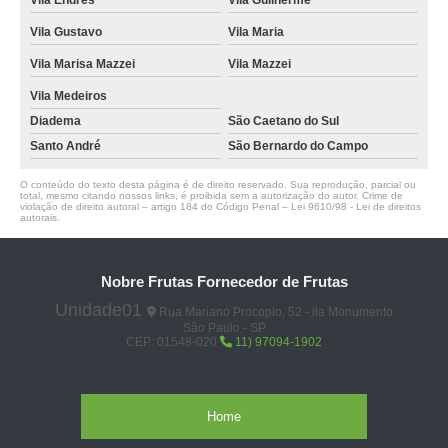
Vila Endres
Vila Guilherme
Vila Gustavo
Vila Maria
Vila Marisa Mazzei
Vila Mazzei
Vila Medeiros
Diadema
São Caetano do Sul
Santo André
São Bernardo do Campo
O conteúdo do texto desta página é de direito reservado. Sua reprodução, parcial ou
total, mesmo citando nossos links, é proibida sem a autorização do autor. Crime de
violação de direito autoral – artigo 184 do Código Penal –
Lei 9610/98 - Lei de direitos
autorais
.
Nobre Frutas Fornecedor de Frutas
Unidade01
Rua Mariano Procopio, 52 - ila Monumento
São Paulo - SP
CEP: 01548-020
11) 97094-1902
Home