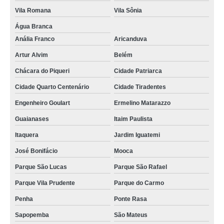
Vila Romana
Vila Sônia
Água Branca
Anália Franco
Aricanduva
Artur Alvim
Belém
Chácara do Piqueri
Cidade Patriarca
Cidade Quarto Centenário
Cidade Tiradentes
Engenheiro Goulart
Ermelino Matarazzo
Guaianases
Itaim Paulista
Itaquera
Jardim Iguatemi
José Bonifácio
Mooca
Parque São Lucas
Parque São Rafael
Parque Vila Prudente
Parque do Carmo
Penha
Ponte Rasa
Sapopemba
São Mateus