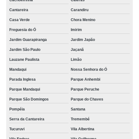
Cachoeirinha
Caieras
Cantareira
Carandiru
Casa Verde
Chora Menino
Freguesia do Ó
Imirim
Jardim Guarapiranga
Jardim Japão
Jardim São Paulo
Jaçanã
Lauzane Paulista
Limão
Mandaqui
Nossa Senhora do Ó
Parada Inglesa
Parque Anhembi
Parque Mandaqui
Parque Peruche
Parque São Domingos
Parque do Chaves
Pompéia
Santana
Serra da Cantareira
Tremembé
Tucuruvi
Vila Albertina