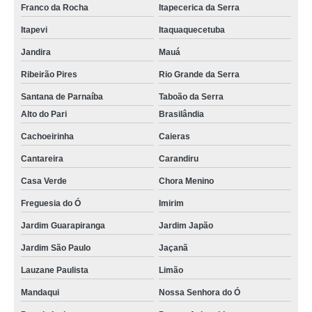
Franco da Rocha
Itapecerica da Serra
Itapevi
Itaquaquecetuba
Jandira
Mauá
Ribeirão Pires
Rio Grande da Serra
Santana de Parnaíba
Taboão da Serra
Alto do Pari
Brasilândia
Cachoeirinha
Caieras
Cantareira
Carandiru
Casa Verde
Chora Menino
Freguesia do Ó
Imirim
Jardim Guarapiranga
Jardim Japão
Jardim São Paulo
Jaçanã
Lauzane Paulista
Limão
Mandaqui
Nossa Senhora do Ó