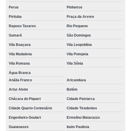
Perus
Pinheiros
Pirituba
Praça da Arvore
Raposo Tavares
Rio Pequeno
Sumaré
São Domingos
Vila Boaçava
Vila Leopoldina
Vila Madalena
Vila Pompeia
Vila Romana
Vila Sônia
Água Branca
Anália Franco
Aricanduva
Artur Alvim
Belém
Chácara do Piqueri
Cidade Patriarca
Cidade Quarto Centenário
Cidade Tiradentes
Engenheiro Goulart
Ermelino Matarazzo
Guaianases
Itaim Paulista