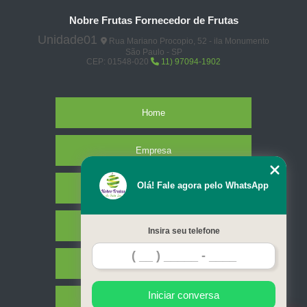
Nobre Frutas Fornecedor de Frutas
Unidade01
Rua Mariano Procopio, 52 - ila Monumento
São Paulo - SP
CEP: 01548-020
11) 97094-1902
Home
Empresa
Olá! Fale agora pelo WhatsApp
Missão
Serviços
Insira seu telefone
Contato
Iniciar conversa
Mapa do site