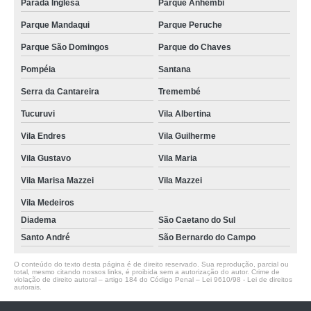
Parada Inglesa
Parque Anhembi
Parque Mandaqui
Parque Peruche
Parque São Domingos
Parque do Chaves
Pompéia
Santana
Serra da Cantareira
Tremembé
Tucuruvi
Vila Albertina
Vila Endres
Vila Guilherme
Vila Gustavo
Vila Maria
Vila Marisa Mazzei
Vila Mazzei
Vila Medeiros
Diadema
São Caetano do Sul
Santo André
São Bernardo do Campo
O conteúdo do texto desta página é de direito reservado. Sua reprodução, parcial ou
total, mesmo citando nossos links, é proibida sem a autorização do autor. Crime de
violação de direito autoral – artigo 184 do Código Penal –
Lei 9610/98 - Lei de direitos
autorais
.