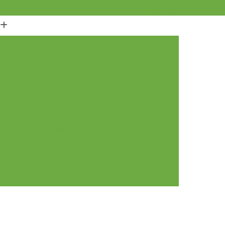
11) 97094-1902
elivery de Fruta para Empresas
Delivery de Frutas em Escritorios
ry Frutas
Delivery Frutas e Verduras
 Delivery
Frutas e Verduras Delivery
Salada de Frutas Delivery
as para Escritórios Santos
tas para Escritórios Santos
Entrega de Frutas Frescas Escritórios Santos
adas Escritórios Campinas
tas Escritórios Campinas
rescas Escritórios Campinas