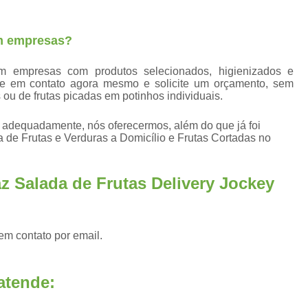
Fornecedores Frutas Secas
Fornecedores
Frutas Higienizadas
F
em empresas?
Frutas Higienizadas Dentro do Saqu
em empresas com produtos selecionados, higienizados e
Frutas Higienizadas no Pote
re em contato agora mesmo e solicite um orçamento, sem
Frutas Higienizadas para Escritório
Fru
 ou de frutas picadas em potinhos individuais.
Frutas Lavadas e Higienizadas
o adequadamente, nós oferecermos, além do que já foi
a de Frutas e Verduras a Domicílio e Frutas Cortadas no
Delivery de Frutas a Empresas
Entrega de Frutas a Empresas
Entrega d
z Salada de Frutas Delivery Jockey
Envio de Frutas a Empresas
Frutas a
Frutas em Delivery para Empresas
Frutas In Natura para Empresas
Frutas p
em contato por email.
Distribuidora de Frutas Congelada
atende:
Fornecedor de Frutas Congeladas
F
Frutas Congeladas 1kg
Frutas Congela