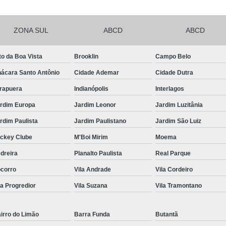
Frutas Naturais Congeladas
ZONA SUL
ABCD
ABCD
Pacotes de Frutas Congeladas
Polpa de 
Delivery Frutas Cortadas
Frutas Cortad
to da Boa Vista
Brooklin
Campo Belo
Frutas Cortadas em Delivery
Frutas Co
ácara Santo Antônio
Cidade Ademar
Cidade Dutra
Frutas Cortadas para Empresa
irapuera
Indianópolis
Interlagos
Frutas Cortadas para Entregar
Fruta Pr
rdim Europa
Jardim Leonor
Jardim Luzitânia
Frutas e Legumes Minimamente Proce
rdim Paulista
Jardim Paulistano
Jardim São Luiz
Frutas e Verduras Processadas e Emba
ckey Clube
M'Boi Mirim
Moema
Frutas Pre Processadas
F
dreira
Planalto Paulista
Real Parque
Frutas Processadas e Higienizadas
corro
Vila Andrade
Vila Cordeiro
la Progredior
Vila Suzana
Vila Tramontano
Frutas Processadas para Empresas
Empresa de Kit Lanche
Kit Lanche
irro do Limão
Barra Funda
Butantã
Kit Lanche Empresarial
Kit Lanche 