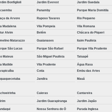
rdim Bonfiglioli
Jardim Everest
Jardim Guedala
Kit Lanche para Eventos
Kit Lanche
acaembu
Panamby
Parque Maria Domitila
Kit Lanche Pronto
Kit Lanche Saudáve
aça da Arvore
Raposo Tavares
Rio Pequeno
Frutas em Pote
Frutas Fatiadas em Pote
la Madalena
Vila Pompeia
Vila Romana
Frutas no Potinho
Frutas P
tur Alvim
Belém
Chácara do Piqueri
Pote de Frutas para Vender
Pote de S
melino Matarazzo
Guaianases
Itaim Paulista
Salada de Frutas no Pote
rque São Lucas
Parque São Rafael
Parque Vila Prudente
o Mateus
São Miguel Paulista
Tatuapé
Salada de Fruta para Empresas
Sal
la Matilde
Vila Prudente
Água Rasa
Salada de Fruta para Entrega em Empresa
rapicuíba
Cotia
Embu das Artes
Salada de Fruta para Escritório
Sa
aquaquecetuba
Jandira
Mauá
Salada de Frutas Naturais para Emp
Salada de Fruta
choeirinha
Caieras
Cantareira
irim
Jardim Guarapiranga
Jardim Japão
ndaqui
Nossa Senhora do Ó
Parada Inglesa