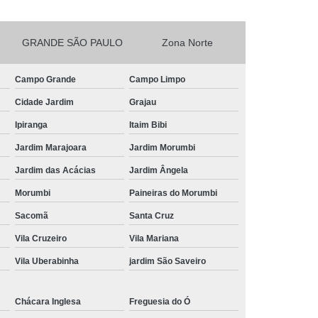
Frutas para Comer Congeladas
GRANDE SÃO PAULO
Zona Norte
Fruta Congelada
Delivery de Frutas Cortadas
as Delivery
Frutas Cortadas e Embaladas
Campo Grande
Campo Limpo
rtadas em Potes
Frutas Cortadas no Pote
Cidade Jardim
Grajau
s
Frutas Cortadas para Entrega
Ipiranga
Itaim Bibi
ocessada
Frutas e Hortaliças Processadas
Jardim Marajoara
Jardim Morumbi
ssados
Frutas e Legumes Processados
Jardim das Acácias
Jardim Ângela
ladas
Frutas Minimamente Processadas
Morumbi
Paineiras do Morumbi
rutas Processadas e Embaladas
Sacomã
Santa Cruz
Frutas Processadas Embaladas a Vacuo
Vila Cruzeiro
Vila Mariana
Vila Uberabinha
jardim São Saveiro
Frutas Processadas sob Forma de Salada
 Coffee Break
Kit Lanche Corporativo
Chácara Inglesa
Freguesia do Ó
Individual
Kit Lanche para Empresas