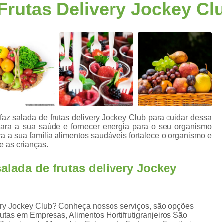
Frutas Delivery Jockey Cl
Fornecimento de Frutas para Escritórios S
a
Frutas para Escritóri
Frutas Selecionadas p
Serviço de Delivery de Frutas Esc
s
Entrega de Frutas e Verduras
En
Entrega de Frutas em Escritorio
Entrega de Frutas no Trabalho
s
faz salada de frutas delivery Jockey Club para cuidar dessa
Entrega de Frutas Processadas
Entr
 para a sua saúde e fornecer energia para o seu organismo
ra a sua família alimentos saudáveis fortalece o organismo e
Delivery de Frutas para Empresas Santo
e as crianças.
Entrega de Frutas F
alada de frutas delivery Jockey
Entrega de Frutas Sele
Entrega Diária de F
very Jockey Club? Conheça nossos serviços, são opções
Entrega Semanal de F
utas em Empresas, Alimentos Hortifrutigranjeiros São