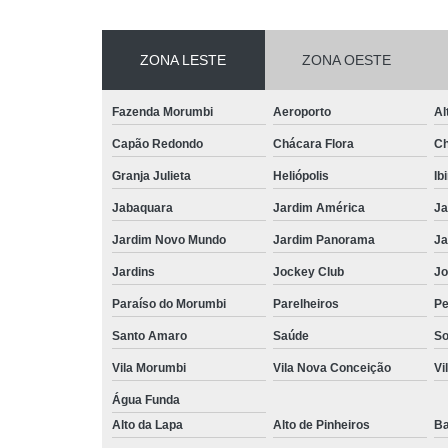
ZONA LESTE
ZONA OESTE
Fazenda Morumbi
Aeroporto
Al
Capão Redondo
Chácara Flora
Ch
Granja Julieta
Heliópolis
Ib
Jabaquara
Jardim América
Ja
Jardim Novo Mundo
Jardim Panorama
Ja
Jardins
Jockey Club
Jo
Paraíso do Morumbi
Parelheiros
Pe
Santo Amaro
Saúde
So
Vila Morumbi
Vila Nova Conceição
Vi
Água Funda
Alto da Lapa
Alto de Pinheiros
Ba