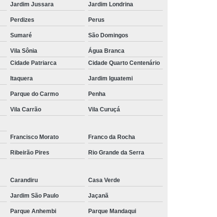
Jardim Jussara
Jardim Londrina
 para Festa
Kit Lanche Personalizado
Perdizes
Perus
l
Kit Lanches
Frutas Cortadas em Pote
Sumaré
São Domingos
Frutas no Pote
Frutas no Pote para Vender
Vila Sônia
Água Branca
icadas no Pote
Pote de Frutas
Cidade Patriarca
Cidade Quarto Centenário
alada de Frutas
Salada de Fruta no Pote
Itaquera
Jardim Iguatemi
Salada de Fruta para Empresa
Parque do Carmo
Penha
Vila Carrão
Vila Curuçá
ada de Fruta para Encomenda de Empresa
Salada de Fruta para Entrega em Escritório
Francisco Morato
Franco da Rocha
lada de Fruta para Estoque de Empresa
Ribeirão Pires
Rio Grande da Serra
resa
Salada de Frutas para Empresa
s para Escritórios
Carandiru
Casa Verde
Jardim São Paulo
Jaçanã
Parque Anhembi
Parque Mandaqui