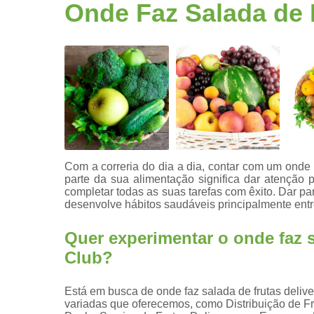
Fruta
Onde Faz Salada de 
higienizad
Fruta para
empresas
Frutas
congelada
Frutas
cortadas
Frutas
processada
Com a correria do dia a dia, contar com um onde 
parte da sua alimentação significa dar atenção
Kit lanche
completar todas as suas tarefas com êxito. Dar pa
desenvolve hábitos saudáveis principalmente entr
Potes de
frutas
Quer experimentar o onde faz s
Saladas de
Club?
frutas para
empresas
Está em busca de onde faz salada de frutas deli
variadas que oferecemos, como Distribuição de Fr