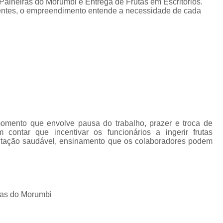
Paineiras do Morumbi e Entrega de Frutas em Escritorios.
Fornecimento de Frut
ientes, o empreendimento entende a necessidade de cada
Fornecimento de Fruta
Fornecimento Semanal de
Frutas Frescas para Empresas Santos
Se
Serviço de Frutas para Empresas Ca
Delivery de Fruta em Escritorio
Entrega de Fruta para Escritório
Entrega de Frutas para Escritório
mento que envolve pausa do trabalho, prazer e troca de
contar que incentivar os funcionários a ingerir frutas
Serviço de Delivery de Fruta em Escritorios
entação saudável, ensinamento que os colaboradores podem
Serviço Delivery de Fruta em Es
Fornecedor de Frutas de Escritór
Fornecedor de Frutas para Escritório
For
ras do Morumbi
Fornecedores de Frutas Frescas