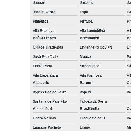
Jaguaré
Jaraguá
Ja
Jardim Vazani
Lapa
P
Pinheiros
Pirituba
Pr
Vila Boaçava
Vila Leopoldina
Vi
Anália Franco
Aricanduva
Ar
Cidade Tiradentes
Engenheiro Goulart
Er
José Bonifácio
Mooca
Pa
Ponte Rasa
Sapopemba
Sã
Vila Esperança
Vila Formosa
Vi
Alphaville
Barueri
Ca
Itapecerica da Serra
Itapevi
It
Santana de Parnaíba
Taboão da Serra
Alto do Pari
Brasilândia
Ca
Chora Menino
Freguesia do Ó
Im
Lauzane Paulista
Limão
Ma