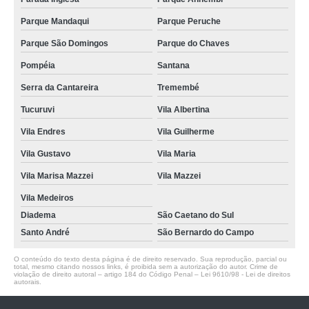
Parque Mandaqui
Parque Peruche
Parque São Domingos
Parque do Chaves
Pompéia
Santana
Serra da Cantareira
Tremembé
Tucuruvi
Vila Albertina
Vila Endres
Vila Guilherme
Vila Gustavo
Vila Maria
Vila Marisa Mazzei
Vila Mazzei
Vila Medeiros
Diadema
São Caetano do Sul
Santo André
São Bernardo do Campo
O conteúdo do texto desta página é de direito reservado. Sua reprodução, parcial ou
total, mesmo citando nossos links, é proibida sem a autorização do autor. Crime de
violação de direito autoral – artigo 184 do Código Penal –
Lei 9610/98 - Lei de direitos
autorais
.