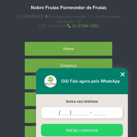
Nobre Frutas Fornecedor de Frutas
Unidade01
Rua Mariano Procopio, 52 - ila Monumento
São Paulo - SP
CEP: 01548-020
11) 97094-1902
Home
Empresa
Olá! Fale agora pelo WhatsApp
Missão
Serviços
Insira seu telefone
Contato
Iniciar conversa
Mapa do site