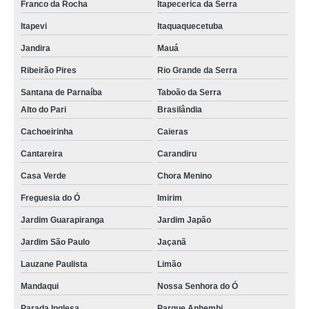
Franco da Rocha
Itapecerica da Serra
Itapevi
Itaquaquecetuba
Jandira
Mauá
Ribeirão Pires
Rio Grande da Serra
Santana de Parnaíba
Taboão da Serra
Alto do Pari
Brasilândia
Cachoeirinha
Caieras
Cantareira
Carandiru
Casa Verde
Chora Menino
Freguesia do Ó
Imirim
Jardim Guarapiranga
Jardim Japão
Jardim São Paulo
Jaçanã
Lauzane Paulista
Limão
Mandaqui
Nossa Senhora do Ó
Parada Inglesa
Parque Anhembi