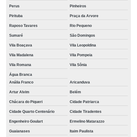
Perus
Pinheiros
Pirituba
Praça da Arvore
Raposo Tavares
Rio Pequeno
Sumaré
São Domingos
Vila Boaçava
Vila Leopoldina
Vila Madalena
Vila Pompeia
Vila Romana
Vila Sônia
Água Branca
Anália Franco
Aricanduva
Artur Alvim
Belém
Chácara do Piqueri
Cidade Patriarca
Cidade Quarto Centenário
Cidade Tiradentes
Engenheiro Goulart
Ermelino Matarazzo
Guaianases
Itaim Paulista