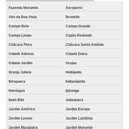
Fazenda Morumbi
Aeroporto
Alto da Boa Vista
Brooklin
Campo Belo
Campo Grande
Campo Limpo
Capão Redondo
Chácara Flora
Chácara Santo Antônio
Cidade Ademar
Cidade Dutra
Cidade Jardim
Grajau
Granja Julieta
Heliópolis
Ibirapuera
Indianópolis
Interlagos
Ipiranga
Itaim Bibi
Jabaquara
Jardim América
Jardim Europa
Jardim Leonor
Jardim Luzitânia
Jardim Marajoara
Jardim Morumbi