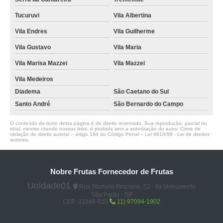
Tucuruvi
Vila Albertina
Vila Endres
Vila Guilherme
Vila Gustavo
Vila Maria
Vila Marisa Mazzei
Vila Mazzei
Vila Medeiros
Diadema
São Caetano do Sul
Santo André
São Bernardo do Campo
O conteúdo do texto desta página é de direito reservado. Sua reprodução, parcial ou
total, mesmo citando nossos links, é proibida sem a autorização do autor. Crime de
violação de direito autoral – artigo 184 do Código Penal –
Lei 9610/98 - Lei de direitos
autorais
.
Nobre Frutas Fornecedor de Frutas
Unidade01
Rua Mariano Procopio, 52 - ila Monumento
São Paulo - SP
CEP: 01548-020
11) 97094-1902