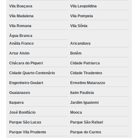
Vila Boaçava
Vila Leopoldina
Vila Madalena
Vila Pompeia
Vila Romana
Vila Sônia
Água Branca
Anália Franco
Aricanduva
Artur Alvim
Belém
Chácara do Piqueri
Cidade Patriarca
Cidade Quarto Centenário
Cidade Tiradentes
Engenheiro Goulart
Ermelino Matarazzo
Guaianases
Itaim Paulista
Itaquera
Jardim Iguatemi
José Bonifácio
Mooca
Parque São Lucas
Parque São Rafael
Parque Vila Prudente
Parque do Carmo