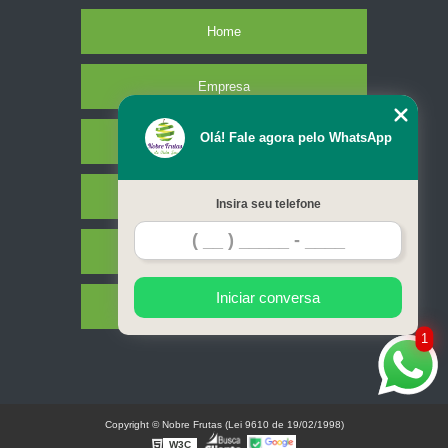
Home
Empresa
Olá! Fale agora pelo WhatsApp
Missão
Serviços
Insira seu telefone
Contato
Iniciar conversa
Mapa do site
1
Copyright © Nobre Frutas (Lei 9610 de 19/02/1998)
W3C