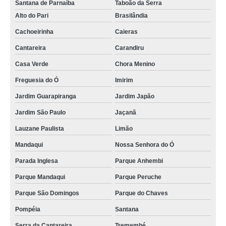
Santana de Parnaíba
Taboão da Serra
Alto do Pari
Brasilândia
Cachoeirinha
Caieras
Cantareira
Carandiru
Casa Verde
Chora Menino
Freguesia do Ó
Imirim
Jardim Guarapiranga
Jardim Japão
Jardim São Paulo
Jaçanã
Lauzane Paulista
Limão
Mandaqui
Nossa Senhora do Ó
Parada Inglesa
Parque Anhembi
Parque Mandaqui
Parque Peruche
Parque São Domingos
Parque do Chaves
Pompéia
Santana
Serra da Cantareira
Tremembé