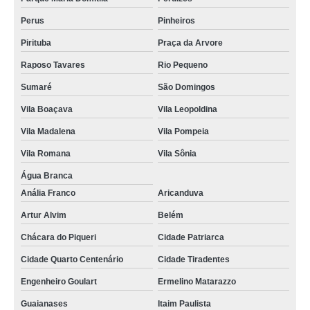
Perus
Pinheiros
Pirituba
Praça da Arvore
Raposo Tavares
Rio Pequeno
Sumaré
São Domingos
Vila Boaçava
Vila Leopoldina
Vila Madalena
Vila Pompeia
Vila Romana
Vila Sônia
Água Branca
Anália Franco
Aricanduva
Artur Alvim
Belém
Chácara do Piqueri
Cidade Patriarca
Cidade Quarto Centenário
Cidade Tiradentes
Engenheiro Goulart
Ermelino Matarazzo
Guaianases
Itaim Paulista