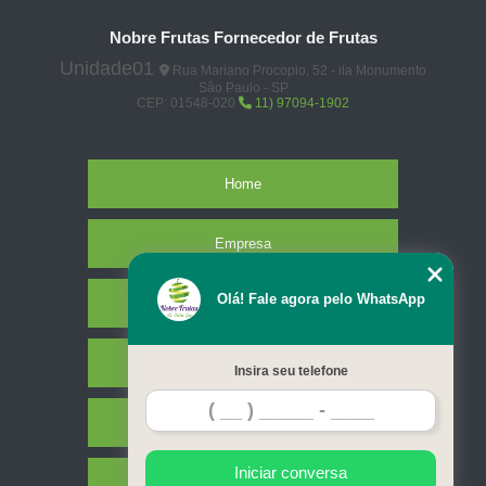
Nobre Frutas Fornecedor de Frutas
Unidade01
Rua Mariano Procopio, 52 - ila Monumento
São Paulo - SP
CEP: 01548-020
11) 97094-1902
Home
Empresa
Olá! Fale agora pelo WhatsApp
Missão
Serviços
Insira seu telefone
Contato
Iniciar conversa
Mapa do site