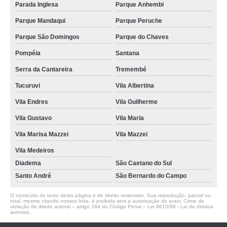
Parada Inglesa
Parque Anhembi
Parque Mandaqui
Parque Peruche
Parque São Domingos
Parque do Chaves
Pompéia
Santana
Serra da Cantareira
Tremembé
Tucuruvi
Vila Albertina
Vila Endres
Vila Guilherme
Vila Gustavo
Vila Maria
Vila Marisa Mazzei
Vila Mazzei
Vila Medeiros
Diadema
São Caetano do Sul
Santo André
São Bernardo do Campo
O conteúdo do texto desta página é de direito reservado. Sua reprodução, parcial ou
total, mesmo citando nossos links, é proibida sem a autorização do autor. Crime de
violação de direito autoral – artigo 184 do Código Penal –
Lei 9610/98 - Lei de direitos
autorais
.