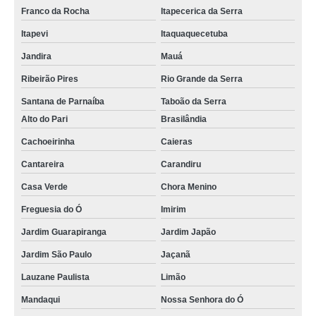
Franco da Rocha
Itapecerica da Serra
Itapevi
Itaquaquecetuba
Jandira
Mauá
Ribeirão Pires
Rio Grande da Serra
Santana de Parnaíba
Taboão da Serra
Alto do Pari
Brasilândia
Cachoeirinha
Caieras
Cantareira
Carandiru
Casa Verde
Chora Menino
Freguesia do Ó
Imirim
Jardim Guarapiranga
Jardim Japão
Jardim São Paulo
Jaçanã
Lauzane Paulista
Limão
Mandaqui
Nossa Senhora do Ó