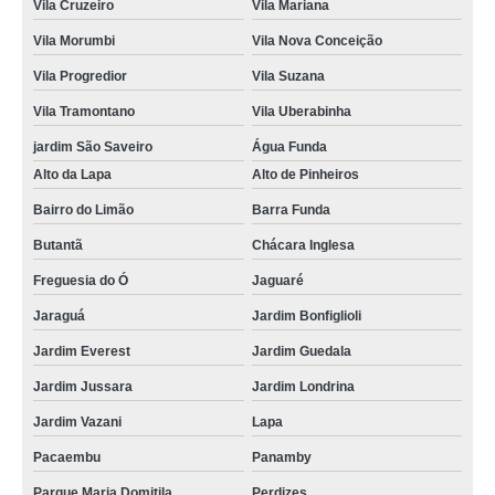
Vila Cruzeiro
Vila Mariana
Vila Morumbi
Vila Nova Conceição
Vila Progredior
Vila Suzana
Vila Tramontano
Vila Uberabinha
jardim São Saveiro
Água Funda
Alto da Lapa
Alto de Pinheiros
Bairro do Limão
Barra Funda
Butantã
Chácara Inglesa
Freguesia do Ó
Jaguaré
Jaraguá
Jardim Bonfiglioli
Jardim Everest
Jardim Guedala
Jardim Jussara
Jardim Londrina
Jardim Vazani
Lapa
Pacaembu
Panamby
Parque Maria Domitila
Perdizes