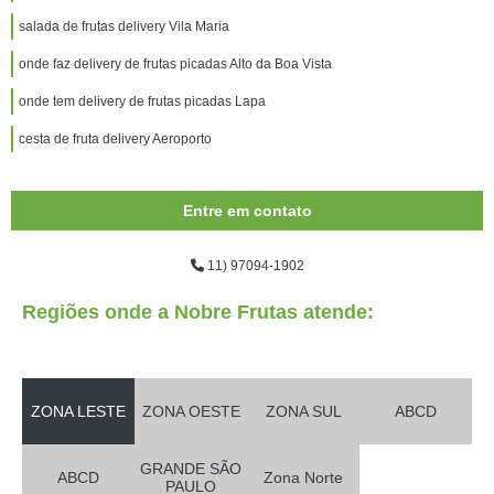
salada de frutas delivery Vila Maria
onde faz delivery de frutas picadas Alto da Boa Vista
onde tem delivery de frutas picadas Lapa
cesta de fruta delivery Aeroporto
Entre em contato
11) 97094-1902
Regiões onde a Nobre Frutas atende:
ZONA LESTE
ZONA OESTE
ZONA SUL
ABCD
GRANDE SÃO
ABCD
Zona Norte
PAULO