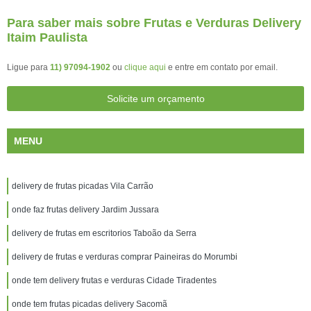
Para saber mais sobre Frutas e Verduras Delivery
Itaim Paulista
Ligue para
11) 97094-1902
ou
clique aqui
e entre em contato por email.
Solicite um orçamento
MENU
delivery de frutas picadas Vila Carrão
onde faz frutas delivery Jardim Jussara
delivery de frutas em escritorios Taboão da Serra
delivery de frutas e verduras comprar Paineiras do Morumbi
onde tem delivery frutas e verduras Cidade Tiradentes
onde tem frutas picadas delivery Sacomã