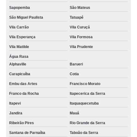
Sapopemba
São Mateus
São Miguel Paulista
Tatuapé
Vila Carrão
Vila Curuçá
Vila Esperança
Vila Formosa
Vila Matilde
Vila Prudente
Água Rasa
Alphaville
Barueri
Carapicuíba
Cotia
Embu das Artes
Francisco Morato
Franco da Rocha
Itapecerica da Serra
Itapevi
Itaquaquecetuba
Jandira
Mauá
Ribeirão Pires
Rio Grande da Serra
Santana de Parnaíba
Taboão da Serra