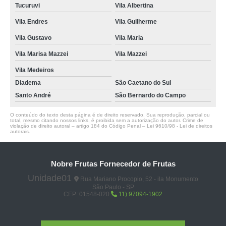
Tucuruvi
Vila Albertina
Vila Endres
Vila Guilherme
Vila Gustavo
Vila Maria
Vila Marisa Mazzei
Vila Mazzei
Vila Medeiros
Diadema
São Caetano do Sul
Santo André
São Bernardo do Campo
O conteúdo do texto desta página é de direito reservado. Sua reprodução, parcial ou
total, mesmo citando nossos links, é proibida sem a autorização do autor. Crime de
violação de direito autoral – artigo 184 do Código Penal –
Lei 9610/98 - Lei de direitos
autorais
.
Nobre Frutas Fornecedor de Frutas
Unidade01
Rua Mariano Procopio, 52 - ila Monumento
São Paulo - SP
CEP: 01548-020
11) 97094-1902