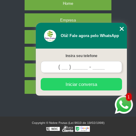
Home
Empresa
Olá! Fale agora pelo WhatsApp
Missão
Serviços
Insira seu telefone
Contato
Iniciar conversa
Mapa do site
1
Copyright © Nobre Frutas (Lei 9610 de 19/02/1998)
W3C