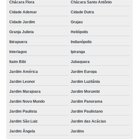
Chácara Flora
Chácara Santo Antônio
Cidade Ademar
Cidade Dutra
Cidade Jardim
Grajau
Granja Julieta
Heliópolis
Ibirapuera
Indianópolis
Interlagos
Ipiranga
Itaim Bibi
Jabaquara
Jardim América
Jardim Europa
Jardim Leonor
Jardim Luzitânia
Jardim Marajoara
Jardim Morumbi
Jardim Novo Mundo
Jardim Panorama
Jardim Paulista
Jardim Paulistano
Jardim São Luiz
Jardim das Acácias
Jardim Ângela
Jardins