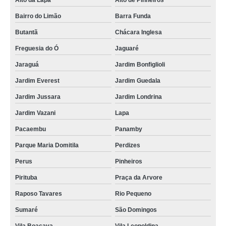
Alto da Lapa
Alto de Pinheiros
Bairro do Limão
Barra Funda
Butantã
Chácara Inglesa
Freguesia do Ó
Jaguaré
Jaraguá
Jardim Bonfiglioli
Jardim Everest
Jardim Guedala
Jardim Jussara
Jardim Londrina
Jardim Vazani
Lapa
Pacaembu
Panamby
Parque Maria Domitila
Perdizes
Perus
Pinheiros
Pirituba
Praça da Arvore
Raposo Tavares
Rio Pequeno
Sumaré
São Domingos