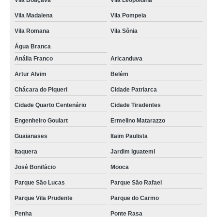
Vila Boaçava
Vila Leopoldina
Vila Madalena
Vila Pompeia
Vila Romana
Vila Sônia
Água Branca
Anália Franco
Aricanduva
Artur Alvim
Belém
Chácara do Piqueri
Cidade Patriarca
Cidade Quarto Centenário
Cidade Tiradentes
Engenheiro Goulart
Ermelino Matarazzo
Guaianases
Itaim Paulista
Itaquera
Jardim Iguatemi
José Bonifácio
Mooca
Parque São Lucas
Parque São Rafael
Parque Vila Prudente
Parque do Carmo
Penha
Ponte Rasa