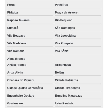
Perus
Pinheiros
Pirituba
Praça da Arvore
Raposo Tavares
Rio Pequeno
Sumaré
São Domingos
Vila Boaçava
Vila Leopoldina
Vila Madalena
Vila Pompeia
Vila Romana
Vila Sônia
Água Branca
Anália Franco
Aricanduva
Artur Alvim
Belém
Chácara do Piqueri
Cidade Patriarca
Cidade Quarto Centenário
Cidade Tiradentes
Engenheiro Goulart
Ermelino Matarazzo
Guaianases
Itaim Paulista