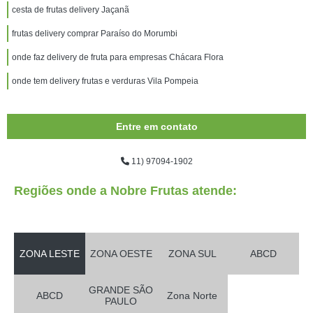
cesta de frutas delivery Jaçanã
frutas delivery comprar Paraíso do Morumbi
onde faz delivery de fruta para empresas Chácara Flora
onde tem delivery frutas e verduras Vila Pompeia
Entre em contato
11) 97094-1902
Regiões onde a Nobre Frutas atende:
ZONA LESTE
ZONA OESTE
ZONA SUL
ABCD
GRANDE SÃO
ABCD
Zona Norte
PAULO