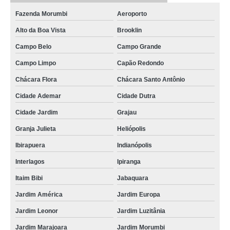
Fazenda Morumbi
Aeroporto
Alto da Boa Vista
Brooklin
Campo Belo
Campo Grande
Campo Limpo
Capão Redondo
Chácara Flora
Chácara Santo Antônio
Cidade Ademar
Cidade Dutra
Cidade Jardim
Grajau
Granja Julieta
Heliópolis
Ibirapuera
Indianópolis
Interlagos
Ipiranga
Itaim Bibi
Jabaquara
Jardim América
Jardim Europa
Jardim Leonor
Jardim Luzitânia
Jardim Marajoara
Jardim Morumbi