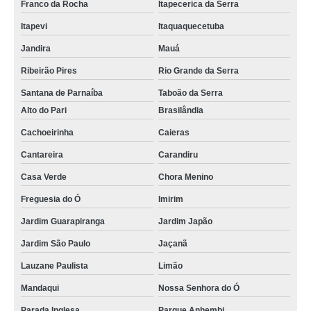
Franco da Rocha
Itapecerica da Serra
Itapevi
Itaquaquecetuba
Jandira
Mauá
Ribeirão Pires
Rio Grande da Serra
Santana de Parnaíba
Taboão da Serra
Alto do Pari
Brasilândia
Cachoeirinha
Caieras
Cantareira
Carandiru
Casa Verde
Chora Menino
Freguesia do Ó
Imirim
Jardim Guarapiranga
Jardim Japão
Jardim São Paulo
Jaçanã
Lauzane Paulista
Limão
Mandaqui
Nossa Senhora do Ó
Parada Inglesa
Parque Anhembi