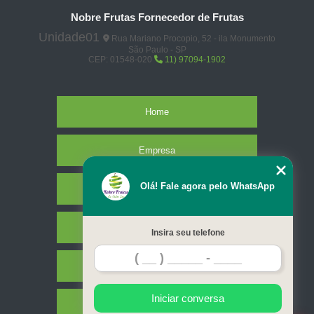
Nobre Frutas Fornecedor de Frutas
Unidade01
Rua Mariano Procopio, 52 - ila Monumento
São Paulo - SP
CEP: 01548-020
11) 97094-1902
Home
Empresa
Olá! Fale agora pelo WhatsApp
Missão
Serviços
Insira seu telefone
Contato
Iniciar conversa
Mapa do site