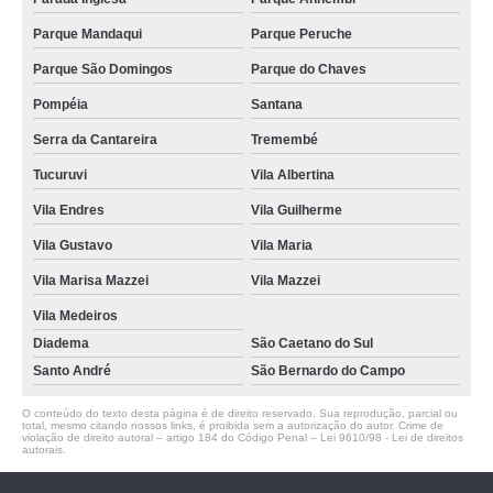
Parque Mandaqui
Parque Peruche
Parque São Domingos
Parque do Chaves
Pompéia
Santana
Serra da Cantareira
Tremembé
Tucuruvi
Vila Albertina
Vila Endres
Vila Guilherme
Vila Gustavo
Vila Maria
Vila Marisa Mazzei
Vila Mazzei
Vila Medeiros
Diadema
São Caetano do Sul
Santo André
São Bernardo do Campo
O conteúdo do texto desta página é de direito reservado. Sua reprodução, parcial ou
total, mesmo citando nossos links, é proibida sem a autorização do autor. Crime de
violação de direito autoral – artigo 184 do Código Penal –
Lei 9610/98 - Lei de direitos
autorais
.