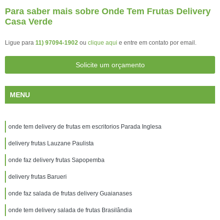
Para saber mais sobre Onde Tem Frutas Delivery
Casa Verde
Ligue para
11) 97094-1902
ou
clique aqui
e entre em contato por email.
Solicite um orçamento
MENU
onde tem delivery de frutas em escritorios Parada Inglesa
delivery frutas Lauzane Paulista
onde faz delivery frutas Sapopemba
delivery frutas Barueri
onde faz salada de frutas delivery Guaianases
onde tem delivery salada de frutas Brasilândia