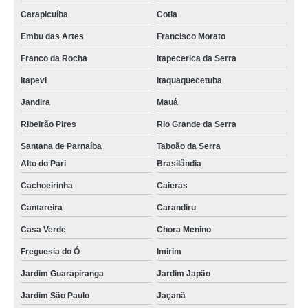
Carapicuíba
Cotia
Embu das Artes
Francisco Morato
Franco da Rocha
Itapecerica da Serra
Itapevi
Itaquaquecetuba
Jandira
Mauá
Ribeirão Pires
Rio Grande da Serra
Santana de Parnaíba
Taboão da Serra
Alto do Pari
Brasilândia
Cachoeirinha
Caieras
Cantareira
Carandiru
Casa Verde
Chora Menino
Freguesia do Ó
Imirim
Jardim Guarapiranga
Jardim Japão
Jardim São Paulo
Jaçanã