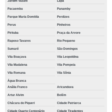
Jardim Vazani
Lapa
Pacaembu
Panamby
Parque Maria Domitila
Perdizes
Perus
Pinheiros
Pirituba
Praça da Arvore
Raposo Tavares
Rio Pequeno
Sumaré
São Domingos
Vila Boaçava
Vila Leopoldina
Vila Madalena
Vila Pompeia
Vila Romana
Vila Sônia
Água Branca
Anália Franco
Aricanduva
Artur Alvim
Belém
Chácara do Piqueri
Cidade Patriarca
Cidade Quarto Centenário
Cidade Tiradentes