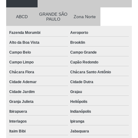
GRANDE SÃO
ABCD
Zona Norte
PAULO
Fazenda Morumbi
Aeroporto
Alto da Boa Vista
Brooklin
Campo Belo
Campo Grande
Campo Limpo
Capão Redondo
Chácara Flora
Chácara Santo Antônio
Cidade Ademar
Cidade Dutra
Cidade Jardim
Grajau
Granja Julieta
Heliópolis
Ibirapuera
Indianópolis
Interlagos
Ipiranga
Itaim Bibi
Jabaquara