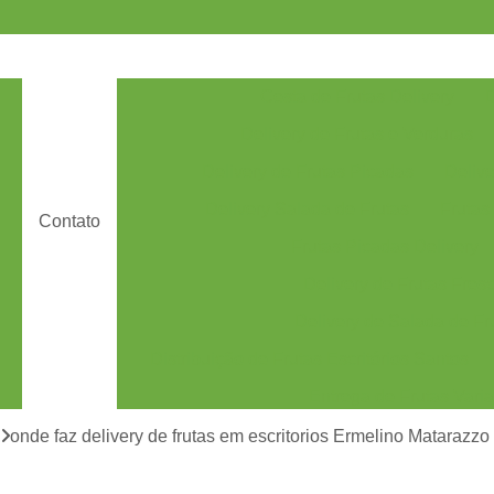
Cesta de Frutas Delivery
D
Delivery de Frutas e Verduras
Delivery de Frutas Picadas
Delive
Delivery Salada de Frutas
Frutas
Contato
Frutas Picadas Delivery
Delivery de Frutas Fresc
Delivery de Salada de Fru
Distribuição de Frutas Escritórios Santos
Entrega de Frutas Vari
Entrega Semanal de Fru
onde faz delivery de frutas em escritorios Ermelino Matarazzo
es
Fornecimento de Frutas F