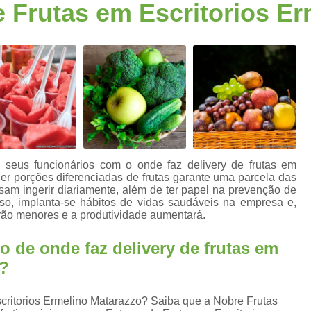
e Frutas em Escritorios E
Fornecimento de Frutas para Escritórios S
a
Frutas para Escritóri
Frutas Selecionadas p
Serviço de Delivery de Frutas Esc
s
Entrega de Frutas e Verduras
En
Entrega de Frutas em Escritorio
Entrega de Frutas no Trabalho
s
seus funcionários com o onde faz delivery de frutas em
Entrega de Frutas Processadas
Entr
er porções diferenciadas de frutas garante uma parcela das
isam ingerir diariamente, além de ter papel na prevenção de
Delivery de Frutas para Empresas Santo
sso, implanta-se hábitos de vidas saudáveis na empresa e,
rão menores e a produtividade aumentará.
Entrega de Frutas F
o de onde faz delivery de frutas em
Entrega de Frutas Sele
o?
Entrega Diária de F
Entrega Semanal de F
scritorios Ermelino Matarazzo? Saiba que a Nobre Frutas