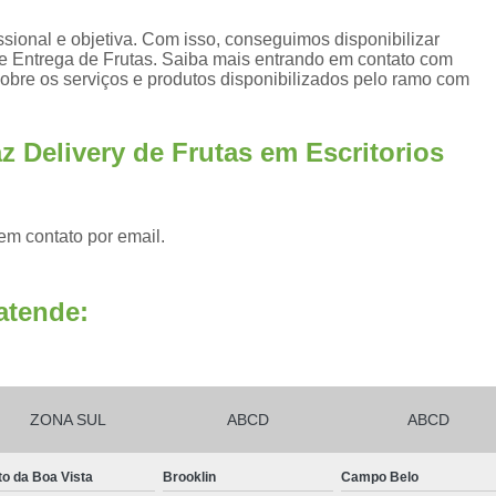
Frutas Naturais Congeladas
ional e objetiva. Com isso, conseguimos disponibilizar
 e Entrega de Frutas. Saiba mais entrando em contato com
Pacotes de Frutas Congeladas
Polpa de 
bre os serviços e produtos disponibilizados pelo ramo com
Delivery Frutas Cortadas
Frutas Cortad
Frutas Cortadas em Delivery
Frutas Co
 Delivery de Frutas em Escritorios
Frutas Cortadas para Empresa
Frutas Cortadas para Entregar
Fruta Pr
em contato por email.
Frutas e Legumes Minimamente Proce
Frutas e Verduras Processadas e Emba
atende:
Frutas Pre Processadas
F
Frutas Processadas e Higienizadas
Frutas Processadas para Empresas
ZONA SUL
ABCD
ABCD
Empresa de Kit Lanche
Kit Lanche
to da Boa Vista
Brooklin
Campo Belo
Kit Lanche Empresarial
Kit Lanche 