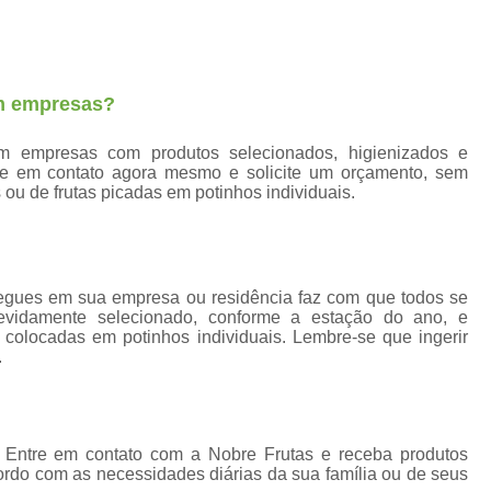
Fornecedores Frutas Secas
Fornecedores
Frutas Higienizadas
F
Frutas Higienizadas Dentro do Saqu
em empresas?
Frutas Higienizadas no Pote
Frutas Higienizadas para Escritório
Fru
em empresas com produtos selecionados, higienizados e
re em contato agora mesmo e solicite um orçamento, sem
Frutas Lavadas e Higienizadas
 ou de frutas picadas em potinhos individuais.
Delivery de Frutas a Empresas
Entrega de Frutas a Empresas
Entrega d
regues em sua empresa ou residência faz com que todos se
Envio de Frutas a Empresas
Frutas a
evidamente selecionado, conforme a estação do ano, e
e colocadas em potinhos individuais. Lembre-se que ingerir
Frutas em Delivery para Empresas
.
Frutas In Natura para Empresas
Frutas p
Distribuidora de Frutas Congelada
Fornecedor de Frutas Congeladas
F
 Entre em contato com a Nobre Frutas e receba produtos
ordo com as necessidades diárias da sua família ou de seus
Frutas Congeladas 1kg
Frutas Congela