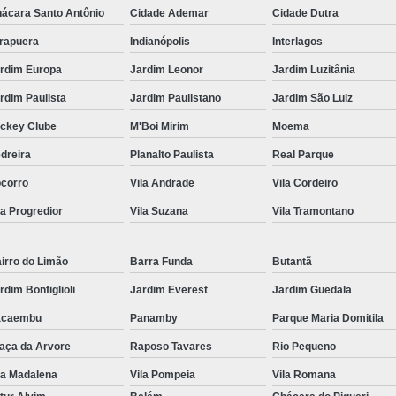
ácara Santo Antônio
Cidade Ademar
Cidade Dutra
Kit Lanche para Eventos
Kit Lanche
irapuera
Indianópolis
Interlagos
Kit Lanche Pronto
Kit Lanche Saudáve
rdim Europa
Jardim Leonor
Jardim Luzitânia
Frutas em Pote
Frutas Fatiadas em Pote
rdim Paulista
Jardim Paulistano
Jardim São Luiz
Frutas no Potinho
Frutas P
ckey Clube
M'Boi Mirim
Moema
Pote de Frutas para Vender
Pote de S
dreira
Planalto Paulista
Real Parque
Salada de Frutas no Pote
corro
Vila Andrade
Vila Cordeiro
Salada de Fruta para Empresas
Sal
la Progredior
Vila Suzana
Vila Tramontano
Salada de Fruta para Entrega em Empresa
Salada de Fruta para Escritório
Sa
irro do Limão
Barra Funda
Butantã
rdim Bonfiglioli
Jardim Everest
Jardim Guedala
Salada de Frutas Naturais para Emp
acaembu
Panamby
Parque Maria Domitila
Salada de Fruta
aça da Arvore
Raposo Tavares
Rio Pequeno
la Madalena
Vila Pompeia
Vila Romana