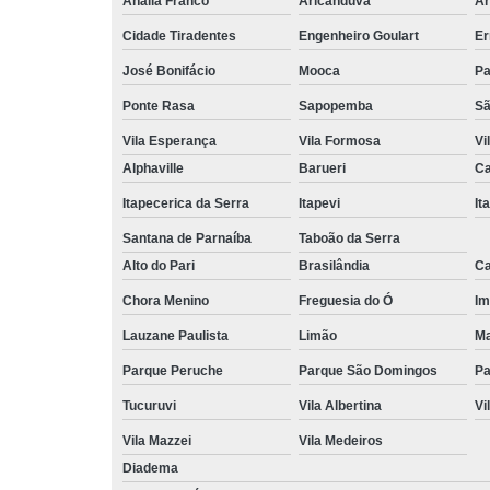
Anália Franco
Aricanduva
Ar
Cidade Tiradentes
Engenheiro Goulart
Er
José Bonifácio
Mooca
Pa
Ponte Rasa
Sapopemba
Sã
Vila Esperança
Vila Formosa
Vi
Alphaville
Barueri
Ca
Itapecerica da Serra
Itapevi
It
Santana de Parnaíba
Taboão da Serra
Alto do Pari
Brasilândia
Ca
Chora Menino
Freguesia do Ó
Im
Lauzane Paulista
Limão
Ma
Parque Peruche
Parque São Domingos
Pa
Tucuruvi
Vila Albertina
Vi
Vila Mazzei
Vila Medeiros
Diadema