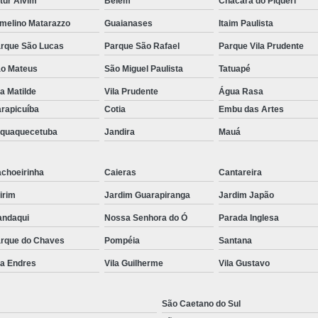
tur Alvim
Belém
Chácara do Piqueri
melino Matarazzo
Guaianases
Itaim Paulista
rque São Lucas
Parque São Rafael
Parque Vila Prudente
o Mateus
São Miguel Paulista
Tatuapé
la Matilde
Vila Prudente
Água Rasa
rapicuíba
Cotia
Embu das Artes
aquaquecetuba
Jandira
Mauá
choeirinha
Caieras
Cantareira
irim
Jardim Guarapiranga
Jardim Japão
ndaqui
Nossa Senhora do Ó
Parada Inglesa
rque do Chaves
Pompéia
Santana
la Endres
Vila Guilherme
Vila Gustavo
São Caetano do Sul