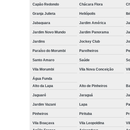
Capão Redondo
Chácara Flora
Ch
Granja Julieta
Heliópolis
Ib
Jabaquara
Jardim América
Ja
Jardim Novo Mundo
Jardim Panorama
Ja
Jardins
Jockey Club
Jo
Paraíso do Morumbi
Parelheiros
Pe
Santo Amaro
Saúde
So
Vila Morumbi
Vila Nova Conceição
Vi
Água Funda
Alto da Lapa
Alto de Pinheiros
Ba
Jaguaré
Jaraguá
Ja
Jardim Vazani
Lapa
P
Pinheiros
Pirituba
Pr
Vila Boaçava
Vila Leopoldina
Vi