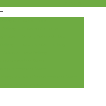
11) 97094-1902
elivery de Fruta para Empresas
Delivery de Frutas em Escritorios
ry Frutas
Delivery Frutas e Verduras
 Delivery
Frutas e Verduras Delivery
Salada de Frutas Delivery
as para Escritórios Santos
tas para Escritórios Santos
Entrega de Frutas Frescas Escritórios Santos
adas Escritórios Campinas
tas Escritórios Campinas
rescas Escritórios Campinas