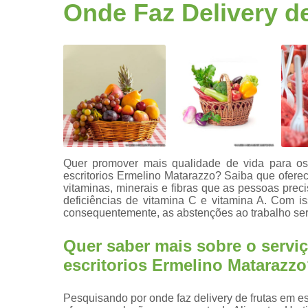
Fruta
Onde Faz Delivery d
higienizad
Fruta para
empresas
Frutas
congelada
Frutas
cortadas
Frutas
processada
Quer promover mais qualidade de vida para os 
escritorios Ermelino Matarazzo? Saiba que oferec
Kit lanche
vitaminas, minerais e fibras que as pessoas prec
deficiências de vitamina C e vitamina A. Com i
Potes de
consequentemente, as abstenções ao trabalho se
frutas
Saladas de
Quer saber mais sobre o serviç
frutas para
escritorios Ermelino Matarazz
empresas
Pesquisando por onde faz delivery de frutas em e