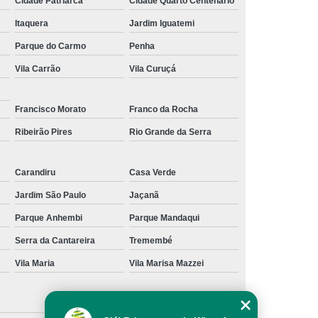
Cidade Patriarca
Cidade Quarto Centenário
Itaquera
Jardim Iguatemi
Parque do Carmo
Penha
Vila Carrão
Vila Curuçá
Francisco Morato
Franco da Rocha
Ribeirão Pires
Rio Grande da Serra
Carandiru
Casa Verde
Jardim São Paulo
Jaçanã
Parque Anhembi
Parque Mandaqui
Serra da Cantareira
Tremembé
Vila Maria
Vila Marisa Mazzei