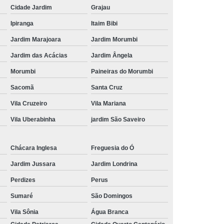
Cidade Jardim
Grajau
 para Festa
Kit Lanche Personalizado
Ipiranga
Itaim Bibi
l
Kit Lanches
Frutas Cortadas em Pote
Jardim Marajoara
Jardim Morumbi
Frutas no Pote
Frutas no Pote para Vender
Jardim das Acácias
Jardim Ângela
icadas no Pote
Pote de Frutas
Morumbi
Paineiras do Morumbi
alada de Frutas
Salada de Fruta no Pote
Sacomã
Santa Cruz
Salada de Fruta para Empresa
Vila Cruzeiro
Vila Mariana
ada de Fruta para Encomenda de Empresa
Vila Uberabinha
jardim São Saveiro
Salada de Fruta para Entrega em Escritório
lada de Fruta para Estoque de Empresa
Chácara Inglesa
Freguesia do Ó
Jardim Jussara
Jardim Londrina
resa
Salada de Frutas para Empresa
Perdizes
Perus
s para Escritórios
Sumaré
São Domingos
Vila Sônia
Água Branca