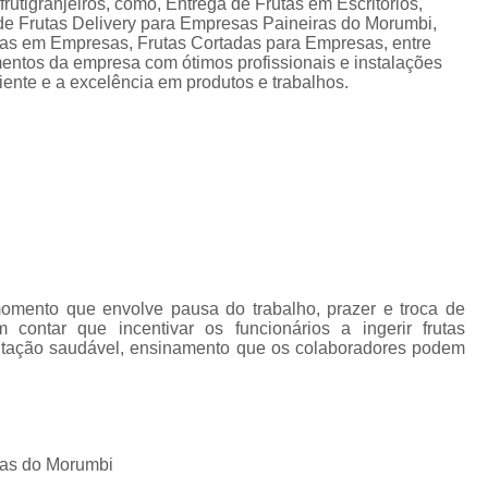
rutigranjeiros, como, Entrega de Frutas em Escritorios,
Fornecimento de Frut
o de Frutas Delivery para Empresas Paineiras do Morumbi,
utas em Empresas, Frutas Cortadas para Empresas, entre
Fornecimento de Fruta
mentos da empresa com ótimos profissionais e instalações
iente e a excelência em produtos e trabalhos.
Fornecimento Semanal de
Frutas Frescas para Empresas Santos
Se
Serviço de Frutas para Empresas Ca
Delivery de Fruta em Escritorio
Entrega de Fruta para Escritório
Entrega de Frutas para Escritório
Serviço de Delivery de Fruta em Escritorios
mento que envolve pausa do trabalho, prazer e troca de
contar que incentivar os funcionários a ingerir frutas
Serviço Delivery de Fruta em Es
entação saudável, ensinamento que os colaboradores podem
Fornecedor de Frutas de Escritór
Fornecedor de Frutas para Escritório
For
Fornecedores de Frutas Frescas
ras do Morumbi