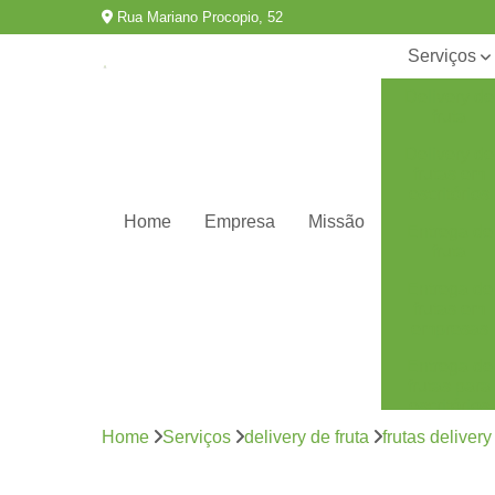
Rua Mariano Procopio, 52
Serviços
Delivery de
fruta
Delivery de
frutas em
escritórios
Home
Empresa
Missão
Entrega de
fruta
Entrega de
frutas em
empresas
Entrega de
frutas para
escritórios
Home
Serviços
delivery de fruta
frutas delivery
Fornecedor
de frutas