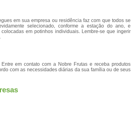
Fornecimento de Frut
Fornecimento de Fruta
regues em sua empresa ou residência faz com que todos se
Fornecimento Semanal de
evidamente selecionado, conforme a estação do ano, e
e colocadas em potinhos individuais. Lembre-se que ingerir
Frutas Frescas para Empresas Santos
Se
.
Serviço de Frutas para Empresas Ca
Delivery de Fruta em Escritorio
 Entre em contato com a Nobre Frutas e receba produtos
Entrega de Fruta para Escritório
ordo com as necessidades diárias da sua família ou de seus
Entrega de Frutas para Escritório
Serviço de Delivery de Fruta em Escritorios
resas
Serviço Delivery de Fruta em Es
Fornecedor de Frutas de Escritór
Fornecedor de Frutas para Escritório
For
Fornecedores de Frutas Frescas