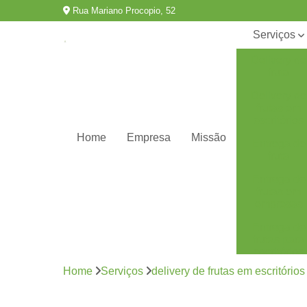
Rua Mariano Procopio, 52
Serviços
Delivery de
fruta
Delivery de
frutas em
escritórios
Home
Empresa
Missão
Entrega de
fruta
Entrega de
frutas em
empresas
Entrega de
frutas para
escritórios
Home
Serviços
delivery de frutas em escritórios
Fornecedor
de frutas