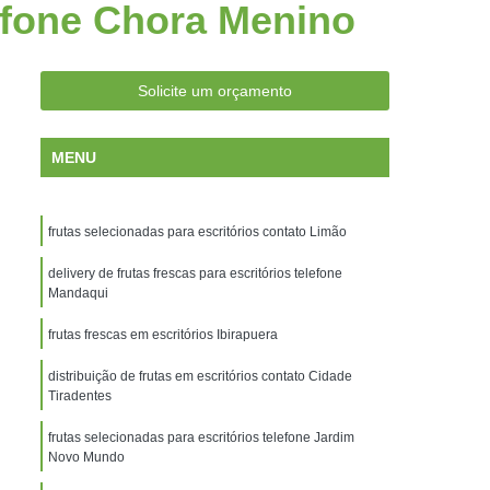
efone Chora Menino
antos
Frutas Frescas Escritórios Campinas
os no Delivery Campinas
ara Escritórios Campinas
Solicite um orçamento
ritórios Santos
Entrega de Frutas
MENU
trega de Frutas e Verduras a Domicílio
s
Entrega de Frutas na Empresa
frutas selecionadas para escritórios contato Limão
Entrega de Frutas para Empresas
ega de Salada de Frutas
delivery de frutas frescas para escritórios telefone
Entrega Frutas
Mandaqui
s
Empresa de Entrega de Frutas Santos
frutas frescas em escritórios Ibirapuera
rescas Empresas Santos
distribuição de frutas em escritórios contato Cidade
cionadas Empresas Santos
Tiradentes
rutas Empresas Santos
frutas selecionadas para escritórios telefone Jardim
Novo Mundo
rutas Empresas Campinas