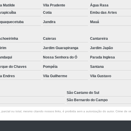
la Matilde
Vila Prudente
Água Rasa
rapicuíba
Cotia
Embu das Artes
aquaquecetuba
Jandira
Mauá
choeirinha
Caieras
Cantareira
irim
Jardim Guarapiranga
Jardim Japão
ndaqui
Nossa Senhora do Ó
Parada Inglesa
rque do Chaves
Pompéia
Santana
la Endres
Vila Guilherme
Vila Gustavo
São Caetano do Sul
São Bernardo do Campo
parcial ou total, mesmo citando nossos links, é proibida sem a autorização do autor. Crime de vi