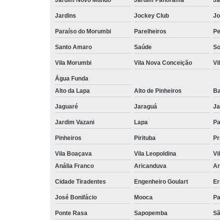
Jardins
Jockey Club
Jo
Paraíso do Morumbi
Parelheiros
Pe
Santo Amaro
Saúde
So
Vila Morumbi
Vila Nova Conceição
Vi
Água Funda
Alto da Lapa
Alto de Pinheiros
Ba
Jaguaré
Jaraguá
Ja
Jardim Vazani
Lapa
P
Pinheiros
Pirituba
Pr
Vila Boaçava
Vila Leopoldina
Vi
Anália Franco
Aricanduva
Ar
Cidade Tiradentes
Engenheiro Goulart
Er
José Bonifácio
Mooca
Pa
Ponte Rasa
Sapopemba
Sã