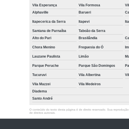
Vila Esperança
Vila Formosa
Vi
Alphaville
Barueri
Ca
Itapecerica da Serra
Itapevi
It
Santana de Parnaíba
Taboão da Serra
Alto do Pari
Brasilândia
Ca
Chora Menino
Freguesia do Ó
Im
Lauzane Paulista
Limão
Ma
Parque Peruche
Parque São Domingos
Pa
Tucuruvi
Vila Albertina
Vi
Vila Mazzei
Vila Medeiros
Diadema
Santo André
O conteúdo do texto desta página é de direito reservado. Sua reprodução, 
de direitos autorais
.