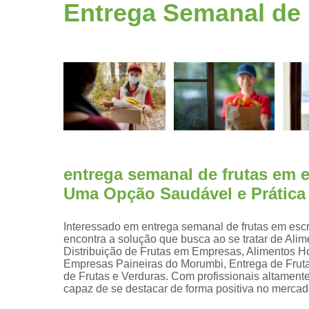
Fruta
Entrega Semanal de 
higienizad
Fruta para
empresas
Frutas
congelada
Frutas
cortadas
Frutas
processada
entrega semanal de frutas em e
Kit lanche
Uma Opção Saudável e Prática
Potes de
frutas
Interessado em entrega semanal de frutas em escr
encontra a solução que busca ao se tratar de Alim
Saladas de
Distribuição de Frutas em Empresas, Alimentos Hor
frutas para
Empresas Paineiras do Morumbi, Entrega de Fruta
empresas
de Frutas e Verduras. Com profissionais altament
capaz de se destacar de forma positiva no mercad