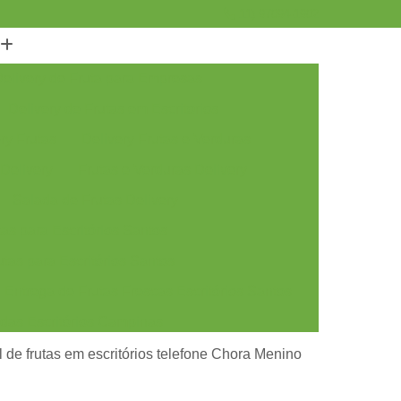
11) 97094-1902
elivery de Fruta para Empresas
Delivery de Frutas em Escritorios
ry Frutas
Delivery Frutas e Verduras
 Delivery
Frutas e Verduras Delivery
Salada de Frutas Delivery
as para Escritórios Santos
tas para Escritórios Santos
Entrega de Frutas Frescas Escritórios Santos
adas Escritórios Campinas
tas Escritórios Campinas
 de frutas em escritórios telefone Chora Menino
rescas Escritórios Campinas