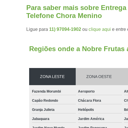
Para saber mais sobre Entrega
Telefone Chora Menino
Ligue para
11) 97094-1902
ou
clique aqui
e entre 
Regiões onde a Nobre Frutas 
ZONA LESTE
ZONA OESTE
Fazenda Morumbi
Aeroporto
Al
Capão Redondo
Chácara Flora
Ch
Granja Julieta
Heliópolis
Ib
Jabaquara
Jardim América
Ja
Jardim Novo Mundo
Jardim Panorama
Ja