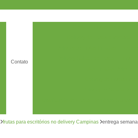
Cesta de Frutas Delivery
D
Delivery de Frutas e Verduras
Delivery de Frutas Picadas
Delive
Delivery Salada de Frutas
Frutas
Contato
Frutas Picadas Delivery
Delivery de Frutas Fresc
Delivery de Salada de Fru
Distribuição de Frutas Escritórios Santos
Entrega de Frutas Vari
Entrega Semanal de Fru
frutas para escritórios no delivery Campinas
entrega semanal
es
Fornecimento de Frutas F