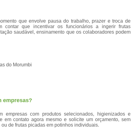
Fornecedores Frutas Secas
Fornecedores
Frutas Higienizadas
F
mento que envolve pausa do trabalho, prazer e troca de
Frutas Higienizadas Dentro do Saqu
contar que incentivar os funcionários a ingerir frutas
Frutas Higienizadas no Pote
entação saudável, ensinamento que os colaboradores podem
Frutas Higienizadas para Escritório
Fru
Frutas Lavadas e Higienizadas
Delivery de Frutas a Empresas
ras do Morumbi
Entrega de Frutas a Empresas
Entrega d
Envio de Frutas a Empresas
Frutas a
Frutas em Delivery para Empresas
em empresas?
Frutas In Natura para Empresas
Frutas p
em empresas com produtos selecionados, higienizados e
Distribuidora de Frutas Congelada
re em contato agora mesmo e solicite um orçamento, sem
 ou de frutas picadas em potinhos individuais.
Fornecedor de Frutas Congeladas
F
Frutas Congeladas 1kg
Frutas Congela