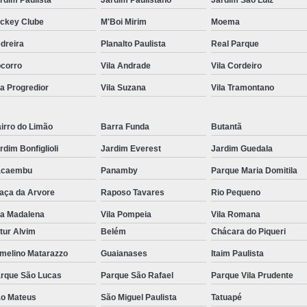
ckey Clube
M'Boi Mirim
Moema
dreira
Planalto Paulista
Real Parque
corro
Vila Andrade
Vila Cordeiro
la Progredior
Vila Suzana
Vila Tramontano
irro do Limão
Barra Funda
Butantã
rdim Bonfiglioli
Jardim Everest
Jardim Guedala
acaembu
Panamby
Parque Maria Domitila
aça da Arvore
Raposo Tavares
Rio Pequeno
la Madalena
Vila Pompeia
Vila Romana
tur Alvim
Belém
Chácara do Piqueri
melino Matarazzo
Guaianases
Itaim Paulista
rque São Lucas
Parque São Rafael
Parque Vila Prudente
o Mateus
São Miguel Paulista
Tatuapé