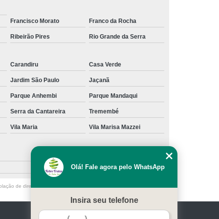
Francisco Morato
Franco da Rocha
Ribeirão Pires
Rio Grande da Serra
Carandiru
Casa Verde
Jardim São Paulo
Jaçanã
Parque Anhembi
Parque Mandaqui
Serra da Cantareira
Tremembé
Vila Maria
Vila Marisa Mazzei
Olá! Fale agora pelo WhatsApp
olação de direito autoral – artigo 184 do Código Penal –
Lei 9610/98 - Lei
Insira seu telefone