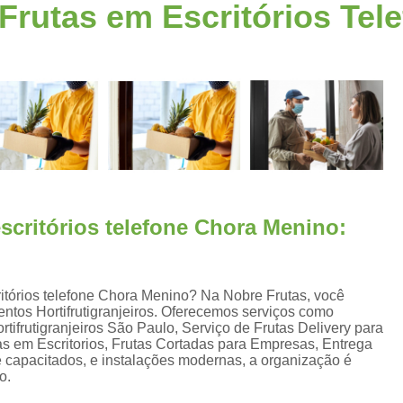
Frutas em Escritórios Tel
Fornecimento de Frutas para Escritórios S
a
Frutas para Escritóri
Frutas Selecionadas p
Serviço de Delivery de Frutas Esc
s
Entrega de Frutas e Verduras
En
Entrega de Frutas em Escritorio
Entrega de Frutas no Trabalho
s
scritórios telefone Chora Menino:
Entrega de Frutas Processadas
Entr
Delivery de Frutas para Empresas Santo
Entrega de Frutas F
itórios telefone Chora Menino? Na Nobre Frutas, você
entos Hortifrutigranjeiros. Oferecemos serviços como
Entrega de Frutas Sele
tifrutigranjeiros São Paulo, Serviço de Frutas Delivery para
s em Escritorios, Frutas Cortadas para Empresas, Entrega
Entrega Diária de F
e capacitados, e instalações modernas, a organização é
o.
Entrega Semanal de F