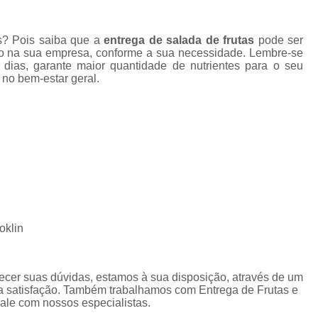
Frutas Naturais Congeladas
as? Pois saiba que a
entrega de salada de frutas
pode ser
Pacotes de Frutas Congeladas
Polpa de 
anto na sua empresa, conforme a sua necessidade. Lembre-se
s dias, garante maior quantidade de nutrientes para o seu
Delivery Frutas Cortadas
Frutas Cortad
no bem-estar geral.
Frutas Cortadas em Delivery
Frutas Co
Frutas Cortadas para Empresa
Frutas Cortadas para Entregar
Fruta Pr
Frutas e Legumes Minimamente Proce
Frutas e Verduras Processadas e Emba
Frutas Pre Processadas
F
oklin
Frutas Processadas e Higienizadas
Frutas Processadas para Empresas
ecer suas dúvidas, estamos à sua disposição, através de um
Empresa de Kit Lanche
Kit Lanche
 satisfação. Também trabalhamos com Entrega de Frutas e
Fale com nossos especialistas.
Kit Lanche Empresarial
Kit Lanche 