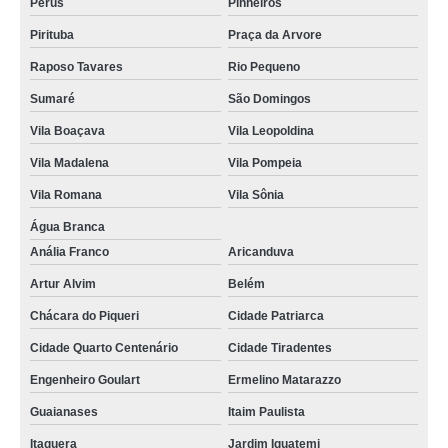
Perus
Pinheiros
Pirituba
Praça da Arvore
Raposo Tavares
Rio Pequeno
Sumaré
São Domingos
Vila Boaçava
Vila Leopoldina
Vila Madalena
Vila Pompeia
Vila Romana
Vila Sônia
Água Branca
Anália Franco
Aricanduva
Artur Alvim
Belém
Chácara do Piqueri
Cidade Patriarca
Cidade Quarto Centenário
Cidade Tiradentes
Engenheiro Goulart
Ermelino Matarazzo
Guaianases
Itaim Paulista
Itaquera
Jardim Iguatemi