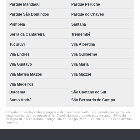
Parque Mandaqui
Parque Peruche
Parque São Domingos
Parque do Chaves
Pompéia
Santana
Serra da Cantareira
Tremembé
Tucuruvi
Vila Albertina
Vila Endres
Vila Guilherme
Vila Gustavo
Vila Maria
Vila Marisa Mazzei
Vila Mazzei
Vila Medeiros
Diadema
São Caetano do Sul
Santo André
São Bernardo do Campo
O conteúdo do texto desta página é de direito reservado. Sua reprodução, parcial ou
total, mesmo citando nossos links, é proibida sem a autorização do autor. Crime de
violação de direito autoral – artigo 184 do Código Penal –
Lei 9610/98 - Lei de direitos
autorais
.