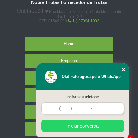
Nobre Frutas Fornecedor de Frutas
Unidade01
Rua Mariano Procopio, 52 - ila Monumento
São Paulo - SP
CEP: 01548-020
11) 97094-1902
Home
Empresa
Olá! Fale agora pelo WhatsApp
Missão
Serviços
Insira seu telefone
Contato
Iniciar conversa
Mapa do site