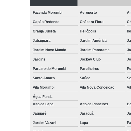
Fazenda Morumbi
Aeroporto
Al
Capão Redondo
Chácara Flora
Ch
Granja Julieta
Heliópolis
Ib
Jabaquara
Jardim América
Ja
Jardim Novo Mundo
Jardim Panorama
Ja
Jardins
Jockey Club
Jo
Paraíso do Morumbi
Parelheiros
Pe
Santo Amaro
Saúde
So
Vila Morumbi
Vila Nova Conceição
Vi
Água Funda
Alto da Lapa
Alto de Pinheiros
Ba
Jaguaré
Jaraguá
Ja
Jardim Vazani
Lapa
P