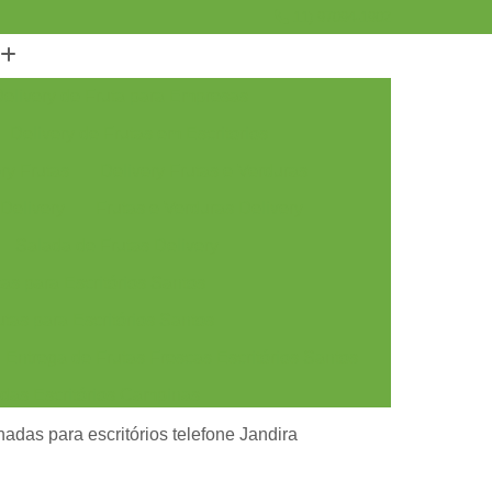
11) 97094-1902
elivery de Fruta para Empresas
Delivery de Frutas em Escritorios
ry Frutas
Delivery Frutas e Verduras
 Delivery
Frutas e Verduras Delivery
Salada de Frutas Delivery
as para Escritórios Santos
tas para Escritórios Santos
Entrega de Frutas Frescas Escritórios Santos
adas Escritórios Campinas
tas Escritórios Campinas
nadas para escritórios telefone Jandira
rescas Escritórios Campinas