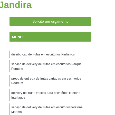
 Jandira
antos
Frutas Frescas Escritórios Campinas
os no Delivery Campinas
ara Escritórios Campinas
Solicite um orçamento
ritórios Santos
Entrega de Frutas
MENU
trega de Frutas e Verduras a Domicílio
s
Entrega de Frutas na Empresa
distribuição de frutas em escritórios Pinheiros
Entrega de Frutas para Empresas
ega de Salada de Frutas
serviço de delivery de frutas em escritórios Parque
Entrega Frutas
Peruche
s
Empresa de Entrega de Frutas Santos
preço de entrega de frutas variadas em escritórios
rescas Empresas Santos
Pedreira
cionadas Empresas Santos
delivery de frutas frescas para escritórios telefone
Interlagos
rutas Empresas Santos
serviço de delivery de frutas em escritórios telefone
rutas Empresas Campinas
Moema