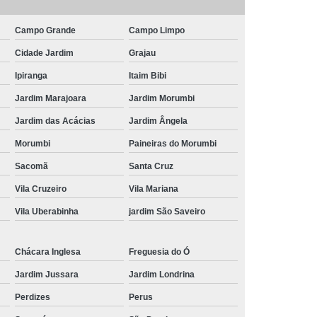
Frutas para Comer Congeladas
Campo Grande
Campo Limpo
Fruta Congelada
Delivery de Frutas Cortadas
Cidade Jardim
Grajau
as Delivery
Frutas Cortadas e Embaladas
Ipiranga
Itaim Bibi
rtadas em Potes
Frutas Cortadas no Pote
Jardim Marajoara
Jardim Morumbi
s
Frutas Cortadas para Entrega
Jardim das Acácias
Jardim Ângela
ocessada
Frutas e Hortaliças Processadas
Morumbi
Paineiras do Morumbi
ssados
Frutas e Legumes Processados
Sacomã
Santa Cruz
ladas
Frutas Minimamente Processadas
Vila Cruzeiro
Vila Mariana
Vila Uberabinha
jardim São Saveiro
rutas Processadas e Embaladas
Frutas Processadas Embaladas a Vacuo
Chácara Inglesa
Freguesia do Ó
Frutas Processadas sob Forma de Salada
Jardim Jussara
Jardim Londrina
 Coffee Break
Kit Lanche Corporativo
Perdizes
Perus
Individual
Kit Lanche para Empresas