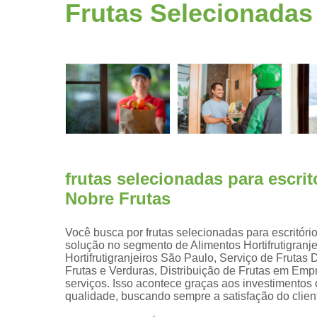
Fruta
Frutas Selecionadas 
higienizad
Fruta para
empresas
Frutas
congelada
Frutas
cortadas
Frutas
processada
frutas selecionadas para escri
Kit lanche
Nobre Frutas
Potes de
frutas
Você busca por frutas selecionadas para escritóri
solução no segmento de Alimentos Hortifrutigranje
Saladas de
Hortifrutigranjeiros São Paulo, Serviço de Fruta
frutas para
Frutas e Verduras, Distribuição de Frutas em Emp
empresas
serviços. Isso acontece graças aos investimentos
qualidade, buscando sempre a satisfação do clien