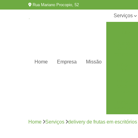
Rua Mariano Procopio, 52
Serviços
Delivery de
fruta
Delivery de
frutas em
escritórios
Home
Empresa
Missão
Entrega de
fruta
Entrega de
frutas em
empresas
Entrega de
frutas para
escritórios
Home
Serviços
delivery de frutas em escritórios
Fornecedor
de frutas