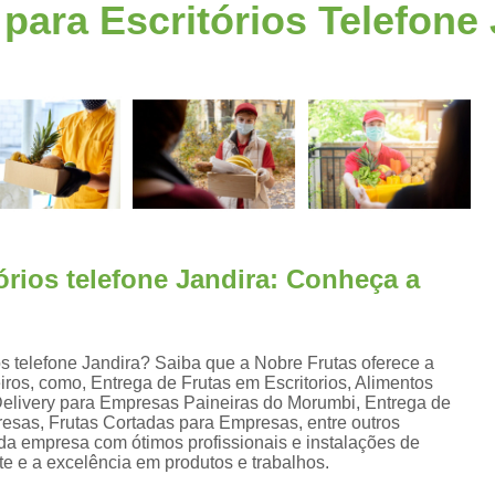
para Escritórios Telefone
Fornecimento de Frutas para Escritórios S
a
Frutas para Escritóri
Frutas Selecionadas p
Serviço de Delivery de Frutas Esc
s
Entrega de Frutas e Verduras
En
Entrega de Frutas em Escritorio
Entrega de Frutas no Trabalho
s
tórios telefone Jandira: Conheça a
Entrega de Frutas Processadas
Entr
Delivery de Frutas para Empresas Santo
Entrega de Frutas F
os telefone Jandira? Saiba que a Nobre Frutas oferece a
iros, como, Entrega de Frutas em Escritorios, Alimentos
Entrega de Frutas Sele
s Delivery para Empresas Paineiras do Morumbi, Entrega de
resas, Frutas Cortadas para Empresas, entre outros
Entrega Diária de F
 da empresa com ótimos profissionais e instalações de
te e a excelência em produtos e trabalhos.
Entrega Semanal de F