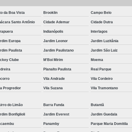
Frutas Naturais Congeladas
to da Boa Vista
Brooklin
Campo Belo
Pacotes de Frutas Congeladas
Polpa de 
ácara Santo Antônio
Cidade Ademar
Cidade Dutra
Delivery Frutas Cortadas
Frutas Cortad
irapuera
Indianópolis
Interlagos
Frutas Cortadas em Delivery
Frutas Co
rdim Europa
Jardim Leonor
Jardim Luzitânia
Frutas Cortadas para Empresa
rdim Paulista
Jardim Paulistano
Jardim São Luiz
Frutas Cortadas para Entregar
Fruta Pr
ckey Clube
M'Boi Mirim
Moema
Frutas e Legumes Minimamente Proce
dreira
Planalto Paulista
Real Parque
Frutas e Verduras Processadas e Emba
corro
Vila Andrade
Vila Cordeiro
la Progredior
Vila Suzana
Vila Tramontano
Frutas Pre Processadas
F
Frutas Processadas e Higienizadas
irro do Limão
Barra Funda
Butantã
Frutas Processadas para Empresas
rdim Bonfiglioli
Jardim Everest
Jardim Guedala
Empresa de Kit Lanche
Kit Lanche
acaembu
Panamby
Parque Maria Domitila
Kit Lanche Empresarial
Kit Lanche 