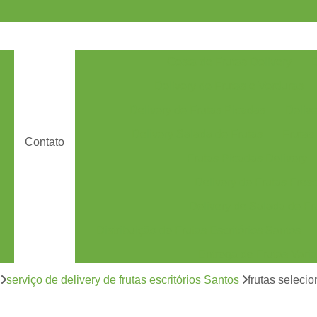
Cesta de Frutas Delivery
D
Delivery de Frutas e Verduras
Delivery de Frutas Picadas
Delive
Delivery Salada de Frutas
Frutas
Contato
Frutas Picadas Delivery
Delivery de Frutas Fresc
Delivery de Salada de Fru
Distribuição de Frutas Escritórios Santos
Entrega de Frutas Vari
Entrega Semanal de Fru
serviço de delivery de frutas escritórios Santos
frutas selecio
es
Fornecimento de Frutas F