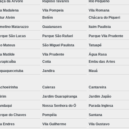
aça da Arvore
Raposo Tavares
Rio Pequeno
Kit Lanche para Eventos
Kit Lanche
la Madalena
Vila Pompeia
Vila Romana
Kit Lanche Pronto
Kit Lanche Saudáve
tur Alvim
Belém
Chácara do Piqueri
Frutas em Pote
Frutas Fatiadas em Pote
melino Matarazzo
Guaianases
Itaim Paulista
Frutas no Potinho
Frutas P
rque São Lucas
Parque São Rafael
Parque Vila Prudente
o Mateus
São Miguel Paulista
Tatuapé
Pote de Frutas para Vender
Pote de S
la Matilde
Vila Prudente
Água Rasa
Salada de Frutas no Pote
rapicuíba
Cotia
Embu das Artes
Salada de Fruta para Empresas
Sal
aquaquecetuba
Jandira
Mauá
Salada de Fruta para Entrega em Empresa
Salada de Fruta para Escritório
Sa
choeirinha
Caieras
Cantareira
Salada de Frutas Naturais para Emp
irim
Jardim Guarapiranga
Jardim Japão
Salada de Fruta
ndaqui
Nossa Senhora do Ó
Parada Inglesa
rque do Chaves
Pompéia
Santana
la Endres
Vila Guilherme
Vila Gustavo