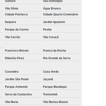
Sumaré
São Domingos
 para Festa
Kit Lanche Personalizado
Vila Sônia
Água Branca
l
Kit Lanches
Frutas Cortadas em Pote
Cidade Patriarca
Cidade Quarto Centenário
Frutas no Pote
Frutas no Pote para Vender
Itaquera
Jardim Iguatemi
icadas no Pote
Pote de Frutas
Parque do Carmo
Penha
Vila Carrão
Vila Curuçá
alada de Frutas
Salada de Fruta no Pote
Salada de Fruta para Empresa
Francisco Morato
Franco da Rocha
ada de Fruta para Encomenda de Empresa
Ribeirão Pires
Rio Grande da Serra
Salada de Fruta para Entrega em Escritório
lada de Fruta para Estoque de Empresa
Carandiru
Casa Verde
resa
Salada de Frutas para Empresa
Jardim São Paulo
Jaçanã
s para Escritórios
Parque Anhembi
Parque Mandaqui
Serra da Cantareira
Tremembé
Vila Maria
Vila Marisa Mazzei