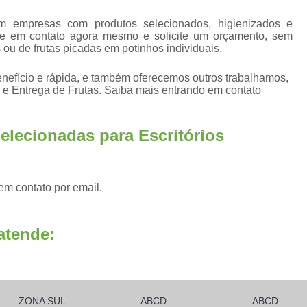
Fornecedores Frutas Secas
Fornecedores
em empresas com produtos selecionados, higienizados e
Frutas Higienizadas
F
re em contato agora mesmo e solicite um orçamento, sem
Frutas Higienizadas Dentro do Saqu
 ou de frutas picadas em potinhos individuais.
Frutas Higienizadas no Pote
efício e rápida, e também oferecemos outros trabalhamos,
 e Entrega de Frutas. Saiba mais entrando em contato
Frutas Higienizadas para Escritório
Fru
Frutas Lavadas e Higienizadas
elecionadas para Escritórios
Delivery de Frutas a Empresas
Entrega de Frutas a Empresas
Entrega d
em contato por email.
Envio de Frutas a Empresas
Frutas a
Frutas em Delivery para Empresas
atende:
Frutas In Natura para Empresas
Frutas p
Distribuidora de Frutas Congelada
Fornecedor de Frutas Congeladas
F
ZONA SUL
ABCD
ABCD
Frutas Congeladas 1kg
Frutas Congela