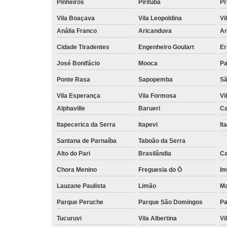
Pinheiros
Pirituba
Pr
Vila Boaçava
Vila Leopoldina
Vi
Anália Franco
Aricanduva
Ar
Cidade Tiradentes
Engenheiro Goulart
Er
José Bonifácio
Mooca
Pa
Ponte Rasa
Sapopemba
Sã
Vila Esperança
Vila Formosa
Vi
Alphaville
Barueri
Ca
Itapecerica da Serra
Itapevi
It
Santana de Parnaíba
Taboão da Serra
Alto do Pari
Brasilândia
Ca
Chora Menino
Freguesia do Ó
Im
Lauzane Paulista
Limão
Ma
Parque Peruche
Parque São Domingos
Pa
Tucuruvi
Vila Albertina
Vi