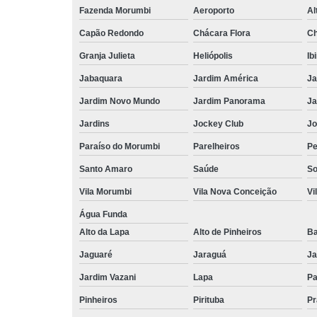
Fazenda Morumbi
Aeroporto
Al
Capão Redondo
Chácara Flora
Ch
Granja Julieta
Heliópolis
Ib
Jabaquara
Jardim América
Ja
Jardim Novo Mundo
Jardim Panorama
Ja
Jardins
Jockey Club
Jo
Paraíso do Morumbi
Parelheiros
Pe
Santo Amaro
Saúde
So
Vila Morumbi
Vila Nova Conceição
Vi
Água Funda
Alto da Lapa
Alto de Pinheiros
Ba
Jaguaré
Jaraguá
Ja
Jardim Vazani
Lapa
P
Pinheiros
Pirituba
Pr