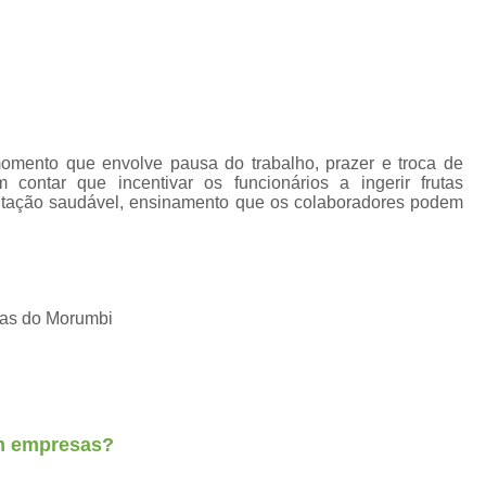
Fornecimento de Frut
Fornecimento de Fruta
Fornecimento Semanal de
Frutas Frescas para Empresas Santos
Se
Serviço de Frutas para Empresas Ca
mento que envolve pausa do trabalho, prazer e troca de
contar que incentivar os funcionários a ingerir frutas
Delivery de Fruta em Escritorio
entação saudável, ensinamento que os colaboradores podem
Entrega de Fruta para Escritório
Entrega de Frutas para Escritório
Serviço de Delivery de Fruta em Escritorios
ras do Morumbi
Serviço Delivery de Fruta em Es
Fornecedor de Frutas de Escritór
Fornecedor de Frutas para Escritório
For
em empresas?
Fornecedores de Frutas Frescas