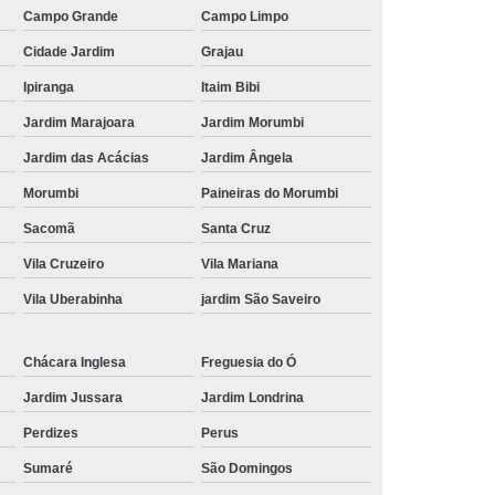
Campo Grande
Campo Limpo
Frutas para Comer Congeladas
Cidade Jardim
Grajau
Fruta Congelada
Delivery de Frutas Cortadas
Ipiranga
Itaim Bibi
as Delivery
Frutas Cortadas e Embaladas
Jardim Marajoara
Jardim Morumbi
rtadas em Potes
Frutas Cortadas no Pote
Jardim das Acácias
Jardim Ângela
s
Frutas Cortadas para Entrega
Morumbi
Paineiras do Morumbi
ocessada
Frutas e Hortaliças Processadas
Sacomã
Santa Cruz
ssados
Frutas e Legumes Processados
Vila Cruzeiro
Vila Mariana
ladas
Frutas Minimamente Processadas
Vila Uberabinha
jardim São Saveiro
rutas Processadas e Embaladas
Chácara Inglesa
Freguesia do Ó
Frutas Processadas Embaladas a Vacuo
Jardim Jussara
Jardim Londrina
Frutas Processadas sob Forma de Salada
Perdizes
Perus
 Coffee Break
Kit Lanche Corporativo
Sumaré
São Domingos
Individual
Kit Lanche para Empresas