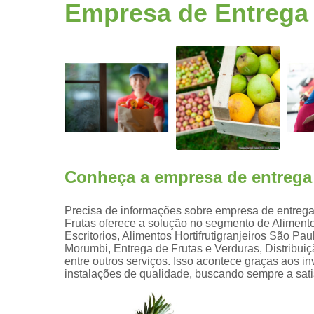
Fruta
Empresa de Entrega 
higienizad
Fruta para
empresas
Frutas
congelada
Frutas
cortadas
Frutas
processada
Conheça a empresa de entrega 
Kit lanche
Potes de
Precisa de informações sobre empresa de entrega
frutas
Frutas oferece a solução no segmento de Alimentos
Escritorios, Alimentos Hortifrutigranjeiros São P
Saladas de
Morumbi, Entrega de Frutas e Verduras, Distribu
frutas para
entre outros serviços. Isso acontece graças aos i
empresas
instalações de qualidade, buscando sempre a satis