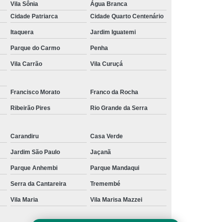
Vila Sônia
Água Branca
 para Festa
Kit Lanche Personalizado
Cidade Patriarca
Cidade Quarto Centenário
l
Kit Lanches
Frutas Cortadas em Pote
Itaquera
Jardim Iguatemi
Frutas no Pote
Frutas no Pote para Vender
Parque do Carmo
Penha
icadas no Pote
Pote de Frutas
Vila Carrão
Vila Curuçá
alada de Frutas
Salada de Fruta no Pote
Francisco Morato
Franco da Rocha
Salada de Fruta para Empresa
Ribeirão Pires
Rio Grande da Serra
ada de Fruta para Encomenda de Empresa
Salada de Fruta para Entrega em Escritório
Carandiru
Casa Verde
lada de Fruta para Estoque de Empresa
Jardim São Paulo
Jaçanã
resa
Salada de Frutas para Empresa
Parque Anhembi
Parque Mandaqui
s para Escritórios
Serra da Cantareira
Tremembé
Vila Maria
Vila Marisa Mazzei