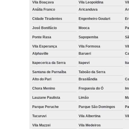
Vila Boaçava
Vila Leopoldina
Vi
Anália Franco
Aricanduva
Ar
Cidade Tiradentes
Engenheiro Goulart
Er
José Bonifácio
Mooca
Pa
Ponte Rasa
Sapopemba
Sã
Vila Esperança
Vila Formosa
Vi
Alphaville
Barueri
Ca
Itapecerica da Serra
Itapevi
It
Santana de Parnaíba
Taboão da Serra
Alto do Pari
Brasilândia
Ca
Chora Menino
Freguesia do Ó
Im
Lauzane Paulista
Limão
Ma
Parque Peruche
Parque São Domingos
Pa
Tucuruvi
Vila Albertina
Vi
Vila Mazzei
Vila Medeiros