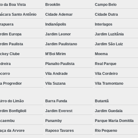
to da Boa Vista
Brooklin
Campo Belo
Frutas Naturais Congeladas
ácara Santo Antônio
Cidade Ademar
Cidade Dutra
Pacotes de Frutas Congeladas
Polpa de 
irapuera
Indianópolis
Interlagos
Delivery Frutas Cortadas
Frutas Cortad
rdim Europa
Jardim Leonor
Jardim Luzitânia
Frutas Cortadas em Delivery
Frutas Co
rdim Paulista
Jardim Paulistano
Jardim São Luiz
Frutas Cortadas para Empresa
ckey Clube
M'Boi Mirim
Moema
Frutas Cortadas para Entregar
Fruta Pr
dreira
Planalto Paulista
Real Parque
Frutas e Legumes Minimamente Proce
corro
Vila Andrade
Vila Cordeiro
Frutas e Verduras Processadas e Emba
la Progredior
Vila Suzana
Vila Tramontano
Frutas Pre Processadas
F
irro do Limão
Barra Funda
Butantã
Frutas Processadas e Higienizadas
rdim Bonfiglioli
Jardim Everest
Jardim Guedala
Frutas Processadas para Empresas
acaembu
Panamby
Parque Maria Domitila
Empresa de Kit Lanche
Kit Lanche
aça da Arvore
Raposo Tavares
Rio Pequeno
Kit Lanche Empresarial
Kit Lanche 