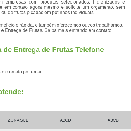
Fornecedores Frutas Secas
Fornecedores
em empresas com produtos selecionados, higienizados e
re em contato agora mesmo e solicite um orçamento, sem
Frutas Higienizadas
F
 ou de frutas picadas em potinhos individuais.
Frutas Higienizadas Dentro do Saqu
efício e rápida, e também oferecemos outros trabalhamos,
 e Entrega de Frutas. Saiba mais entrando em contato
Frutas Higienizadas no Pote
Frutas Higienizadas para Escritório
Fru
 de Entrega de Frutas Telefone
Frutas Lavadas e Higienizadas
Delivery de Frutas a Empresas
Entrega de Frutas a Empresas
Entrega d
em contato por email.
Envio de Frutas a Empresas
Frutas a
Frutas em Delivery para Empresas
atende:
Frutas In Natura para Empresas
Frutas p
Distribuidora de Frutas Congelada
Fornecedor de Frutas Congeladas
F
ZONA SUL
ABCD
ABCD
Frutas Congeladas 1kg
Frutas Congela