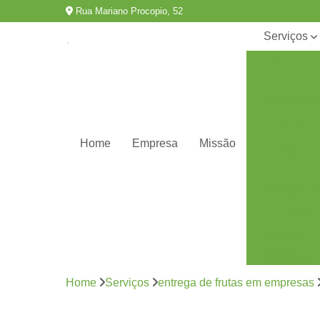
Rua Mariano Procopio, 52
Serviços
Delivery de
fruta
Delivery de
frutas em
escritórios
Home
Empresa
Missão
Entrega de
fruta
Entrega de
frutas em
empresas
Entrega de
frutas para
escritórios
Home
Serviços
entrega de frutas em empresas
Fornecedor
de frutas