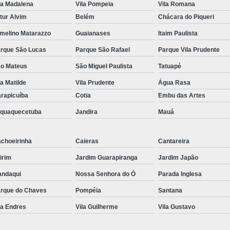
la Madalena
Vila Pompeia
Vila Romana
Kit Lanche para Eventos
Kit Lanche
tur Alvim
Belém
Chácara do Piqueri
Kit Lanche Pronto
Kit Lanche Saudáve
melino Matarazzo
Guaianases
Itaim Paulista
Frutas em Pote
Frutas Fatiadas em Pote
rque São Lucas
Parque São Rafael
Parque Vila Prudente
Frutas no Potinho
Frutas P
o Mateus
São Miguel Paulista
Tatuapé
Pote de Frutas para Vender
Pote de S
la Matilde
Vila Prudente
Água Rasa
rapicuíba
Cotia
Embu das Artes
Salada de Frutas no Pote
aquaquecetuba
Jandira
Mauá
Salada de Fruta para Empresas
Sal
Salada de Fruta para Entrega em Empresa
choeirinha
Caieras
Cantareira
Salada de Fruta para Escritório
Sa
irim
Jardim Guarapiranga
Jardim Japão
Salada de Frutas Naturais para Emp
ndaqui
Nossa Senhora do Ó
Parada Inglesa
Salada de Fruta
rque do Chaves
Pompéia
Santana
la Endres
Vila Guilherme
Vila Gustavo