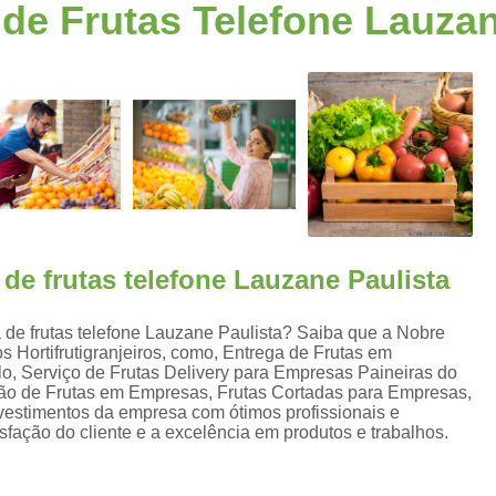
de Frutas Telefone Lauzan
Fornecimento de Frutas para Escritórios S
a
Frutas para Escritóri
Frutas Selecionadas p
Serviço de Delivery de Frutas Esc
s
Entrega de Frutas e Verduras
En
Entrega de Frutas em Escritorio
Entrega de Frutas no Trabalho
s
de frutas telefone Lauzane Paulista
Entrega de Frutas Processadas
Entr
Delivery de Frutas para Empresas Santo
 de frutas telefone Lauzane Paulista? Saiba que a Nobre
 Hortifrutigranjeiros, como, Entrega de Frutas em
Entrega de Frutas F
aulo, Serviço de Frutas Delivery para Empresas Paineiras do
Entrega de Frutas Sele
ição de Frutas em Empresas, Frutas Cortadas para Empresas,
nvestimentos da empresa com ótimos profissionais e
Entrega Diária de F
fação do cliente e a excelência em produtos e trabalhos.
Entrega Semanal de F