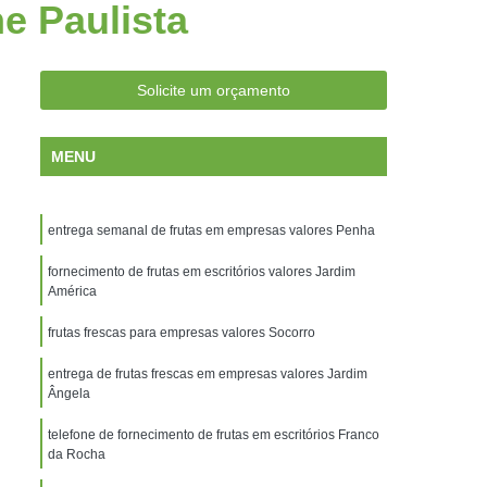
e Paulista
antos
Frutas Frescas Escritórios Campinas
os no Delivery Campinas
ara Escritórios Campinas
Solicite um orçamento
ritórios Santos
Entrega de Frutas
MENU
trega de Frutas e Verduras a Domicílio
s
Entrega de Frutas na Empresa
entrega semanal de frutas em empresas valores Penha
Entrega de Frutas para Empresas
ega de Salada de Frutas
fornecimento de frutas em escritórios valores Jardim
Entrega Frutas
América
s
Empresa de Entrega de Frutas Santos
frutas frescas para empresas valores Socorro
rescas Empresas Santos
entrega de frutas frescas em empresas valores Jardim
cionadas Empresas Santos
Ângela
rutas Empresas Santos
telefone de fornecimento de frutas em escritórios Franco
da Rocha
rutas Empresas Campinas