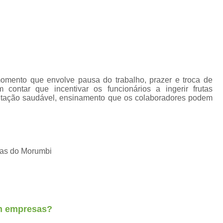
Fornecimento de Frut
Fornecimento de Fruta
Fornecimento Semanal de
Frutas Frescas para Empresas Santos
Se
Serviço de Frutas para Empresas Ca
mento que envolve pausa do trabalho, prazer e troca de
Delivery de Fruta em Escritorio
contar que incentivar os funcionários a ingerir frutas
entação saudável, ensinamento que os colaboradores podem
Entrega de Fruta para Escritório
Entrega de Frutas para Escritório
Serviço de Delivery de Fruta em Escritorios
ras do Morumbi
Serviço Delivery de Fruta em Es
Fornecedor de Frutas de Escritór
Fornecedor de Frutas para Escritório
For
Fornecedores de Frutas Frescas
em empresas?