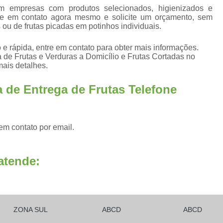
Fornecedores Frutas Secas
Fornecedores
em empresas com produtos selecionados, higienizados e
re em contato agora mesmo e solicite um orçamento, sem
Frutas Higienizadas
F
 ou de frutas picadas em potinhos individuais.
Frutas Higienizadas Dentro do Saqu
e rápida, entre em contato para obter mais informações.
Frutas Higienizadas no Pote
 de Frutas e Verduras a Domicílio e Frutas Cortadas no
mais detalhes.
Frutas Higienizadas para Escritório
Fru
Frutas Lavadas e Higienizadas
 de Entrega de Frutas Telefone
Delivery de Frutas a Empresas
Entrega de Frutas a Empresas
Entrega d
em contato por email.
Envio de Frutas a Empresas
Frutas a
Frutas em Delivery para Empresas
atende:
Frutas In Natura para Empresas
Frutas p
Distribuidora de Frutas Congelada
Fornecedor de Frutas Congeladas
F
ZONA SUL
ABCD
ABCD
Frutas Congeladas 1kg
Frutas Congela