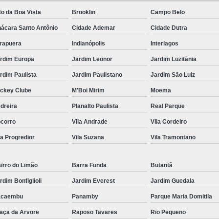
to da Boa Vista
Brooklin
Campo Belo
Frutas Naturais Congeladas
ácara Santo Antônio
Cidade Ademar
Cidade Dutra
Pacotes de Frutas Congeladas
Polpa de 
irapuera
Indianópolis
Interlagos
Delivery Frutas Cortadas
Frutas Cortad
rdim Europa
Jardim Leonor
Jardim Luzitânia
Frutas Cortadas em Delivery
Frutas Co
rdim Paulista
Jardim Paulistano
Jardim São Luiz
Frutas Cortadas para Empresa
ckey Clube
M'Boi Mirim
Moema
Frutas Cortadas para Entregar
Fruta Pr
dreira
Planalto Paulista
Real Parque
Frutas e Legumes Minimamente Proce
corro
Vila Andrade
Vila Cordeiro
Frutas e Verduras Processadas e Emba
la Progredior
Vila Suzana
Vila Tramontano
Frutas Pre Processadas
F
Frutas Processadas e Higienizadas
irro do Limão
Barra Funda
Butantã
Frutas Processadas para Empresas
rdim Bonfiglioli
Jardim Everest
Jardim Guedala
acaembu
Panamby
Parque Maria Domitila
Empresa de Kit Lanche
Kit Lanche
aça da Arvore
Raposo Tavares
Rio Pequeno
Kit Lanche Empresarial
Kit Lanche 