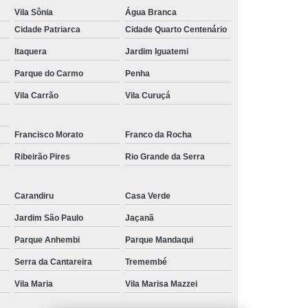
Vila Sônia
Água Branca
 para Festa
Kit Lanche Personalizado
Cidade Patriarca
Cidade Quarto Centenário
l
Kit Lanches
Frutas Cortadas em Pote
Itaquera
Jardim Iguatemi
Frutas no Pote
Frutas no Pote para Vender
Parque do Carmo
Penha
icadas no Pote
Pote de Frutas
Vila Carrão
Vila Curuçá
alada de Frutas
Salada de Fruta no Pote
Salada de Fruta para Empresa
Francisco Morato
Franco da Rocha
ada de Fruta para Encomenda de Empresa
Ribeirão Pires
Rio Grande da Serra
Salada de Fruta para Entrega em Escritório
Carandiru
Casa Verde
lada de Fruta para Estoque de Empresa
Jardim São Paulo
Jaçanã
resa
Salada de Frutas para Empresa
Parque Anhembi
Parque Mandaqui
s para Escritórios
Serra da Cantareira
Tremembé
Vila Maria
Vila Marisa Mazzei