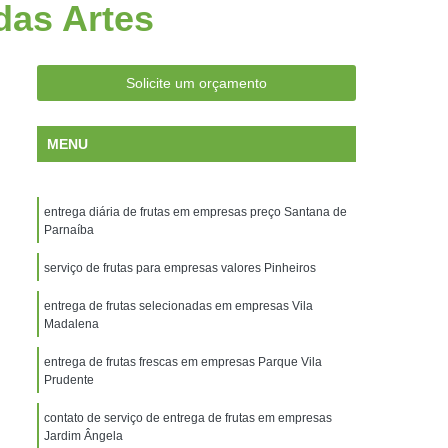
das Artes
antos
Frutas Frescas Escritórios Campinas
os no Delivery Campinas
ara Escritórios Campinas
Solicite um orçamento
ritórios Santos
Entrega de Frutas
MENU
trega de Frutas e Verduras a Domicílio
s
Entrega de Frutas na Empresa
entrega diária de frutas em empresas preço Santana de
Entrega de Frutas para Empresas
Parnaíba
ega de Salada de Frutas
Entrega Frutas
serviço de frutas para empresas valores Pinheiros
s
Empresa de Entrega de Frutas Santos
entrega de frutas selecionadas em empresas Vila
rescas Empresas Santos
Madalena
cionadas Empresas Santos
entrega de frutas frescas em empresas Parque Vila
Prudente
rutas Empresas Santos
contato de serviço de entrega de frutas em empresas
rutas Empresas Campinas
Jardim Ângela