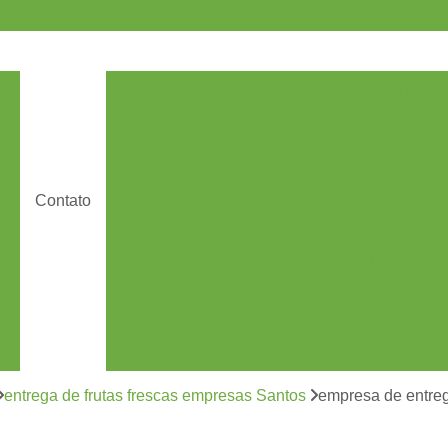
Cesta de Frutas Delivery
D
Delivery de Frutas e Verduras
Delivery de Frutas Picadas
Delive
Delivery Salada de Frutas
Frutas
Contato
Frutas Picadas Delivery
Delivery de Frutas Fresc
Delivery de Salada de Fru
Distribuição de Frutas Escritórios Santos
Entrega de Frutas Vari
Entrega Semanal de Fru
entrega de frutas frescas empresas Santos
empresa de entreg
es
Fornecimento de Frutas F