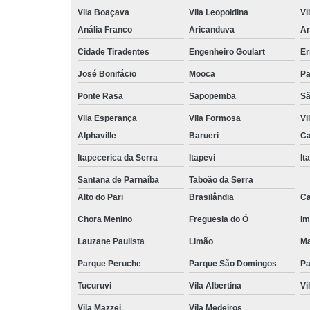
Vila Boaçava
Vila Leopoldina
Vi
Anália Franco
Aricanduva
Ar
Cidade Tiradentes
Engenheiro Goulart
Er
José Bonifácio
Mooca
Pa
Ponte Rasa
Sapopemba
Sã
Vila Esperança
Vila Formosa
Vi
Alphaville
Barueri
Ca
Itapecerica da Serra
Itapevi
It
Santana de Parnaíba
Taboão da Serra
Alto do Pari
Brasilândia
Ca
Chora Menino
Freguesia do Ó
Im
Lauzane Paulista
Limão
Ma
Parque Peruche
Parque São Domingos
Pa
Tucuruvi
Vila Albertina
Vi
Vila Mazzei
Vila Medeiros