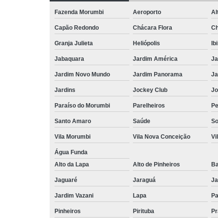
Fazenda Morumbi
Aeroporto
Al
Capão Redondo
Chácara Flora
Ch
Granja Julieta
Heliópolis
Ib
Jabaquara
Jardim América
Ja
Jardim Novo Mundo
Jardim Panorama
Ja
Jardins
Jockey Club
Jo
Paraíso do Morumbi
Parelheiros
Pe
Santo Amaro
Saúde
So
Vila Morumbi
Vila Nova Conceição
Vi
Água Funda
Alto da Lapa
Alto de Pinheiros
Ba
Jaguaré
Jaraguá
Ja
Jardim Vazani
Lapa
P
Pinheiros
Pirituba
Pr