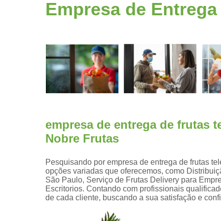
Fruta
Empresa de Entrega 
higienizad
Fruta para
empresas
Frutas
congelada
Frutas
cortadas
Frutas
processada
empresa de entrega de frutas 
Kit lanche
Nobre Frutas
Potes de
frutas
Pesquisando por empresa de entrega de frutas te
opções variadas que oferecemos, como Distribuiçã
Saladas de
São Paulo, Serviço de Frutas Delivery para Empr
frutas para
Escritorios. Contando com profissionais qualific
empresas
de cada cliente, buscando a sua satisfação e conf