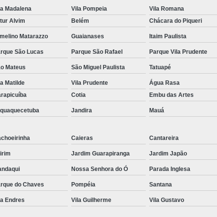
la Madalena
Vila Pompeia
Vila Romana
Kit Lanche para Eventos
Kit Lanche
tur Alvim
Belém
Chácara do Piqueri
Kit Lanche Pronto
Kit Lanche Saudáve
melino Matarazzo
Guaianases
Itaim Paulista
Frutas em Pote
Frutas Fatiadas em Pote
rque São Lucas
Parque São Rafael
Parque Vila Prudente
Frutas no Potinho
Frutas P
o Mateus
São Miguel Paulista
Tatuapé
Pote de Frutas para Vender
Pote de S
la Matilde
Vila Prudente
Água Rasa
Salada de Frutas no Pote
rapicuíba
Cotia
Embu das Artes
Salada de Fruta para Empresas
Sal
aquaquecetuba
Jandira
Mauá
Salada de Fruta para Entrega em Empresa
choeirinha
Caieras
Cantareira
Salada de Fruta para Escritório
Sa
irim
Jardim Guarapiranga
Jardim Japão
Salada de Frutas Naturais para Emp
ndaqui
Nossa Senhora do Ó
Parada Inglesa
Salada de Fruta
rque do Chaves
Pompéia
Santana
la Endres
Vila Guilherme
Vila Gustavo