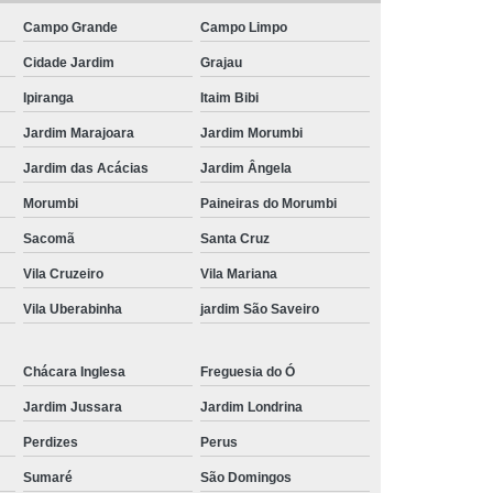
Campo Grande
Campo Limpo
Frutas para Comer Congeladas
Cidade Jardim
Grajau
Fruta Congelada
Delivery de Frutas Cortadas
Ipiranga
Itaim Bibi
as Delivery
Frutas Cortadas e Embaladas
Jardim Marajoara
Jardim Morumbi
rtadas em Potes
Frutas Cortadas no Pote
Jardim das Acácias
Jardim Ângela
s
Frutas Cortadas para Entrega
Morumbi
Paineiras do Morumbi
ocessada
Frutas e Hortaliças Processadas
Sacomã
Santa Cruz
ssados
Frutas e Legumes Processados
Vila Cruzeiro
Vila Mariana
ladas
Frutas Minimamente Processadas
Vila Uberabinha
jardim São Saveiro
rutas Processadas e Embaladas
Frutas Processadas Embaladas a Vacuo
Chácara Inglesa
Freguesia do Ó
Frutas Processadas sob Forma de Salada
Jardim Jussara
Jardim Londrina
Perdizes
Perus
 Coffee Break
Kit Lanche Corporativo
Sumaré
São Domingos
Individual
Kit Lanche para Empresas