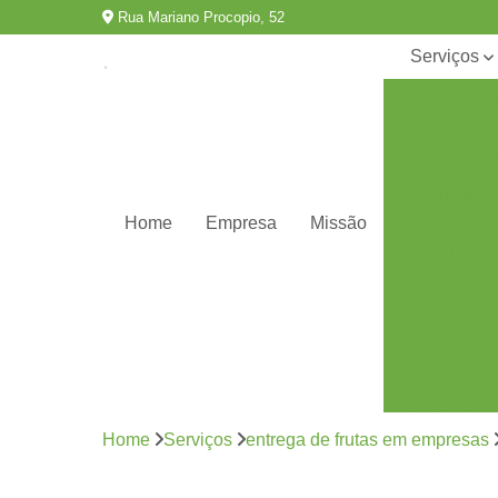
Rua Mariano Procopio, 52
Serviços
Delivery de
fruta
Delivery de
frutas em
escritórios
Home
Empresa
Missão
Entrega de
fruta
Entrega de
frutas em
empresas
Entrega de
frutas para
escritórios
Home
Serviços
entrega de frutas em empresas
Fornecedor
de frutas