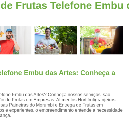
de Frutas Telefone Embu 
Fornecimento de Frutas para Escritórios S
a
Frutas para Escritóri
Frutas Selecionadas p
Serviço de Delivery de Frutas Esc
s
Entrega de Frutas e Verduras
En
Entrega de Frutas em Escritorio
Entrega de Frutas no Trabalho
s
telefone Embu das Artes: Conheça a
Entrega de Frutas Processadas
Entr
Delivery de Frutas para Empresas Santo
Entrega de Frutas F
lefone Embu das Artes? Conheça nossos serviços, são
o de Frutas em Empresas, Alimentos Hortifrutigranjeiros
Entrega de Frutas Sele
esas Paineiras do Morumbi e Entrega de Frutas em
ados e experientes, o empreendimento entende a necessidade
Entrega Diária de F
iança.
Entrega Semanal de F