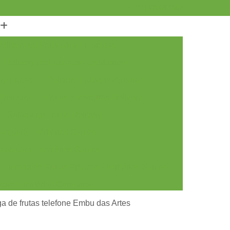
11) 97094-1902
elivery de Fruta para Empresas
Delivery de Frutas em Escritorios
ry Frutas
Delivery Frutas e Verduras
 Delivery
Frutas e Verduras Delivery
Salada de Frutas Delivery
as para Escritórios Santos
tas para Escritórios Santos
Entrega de Frutas Frescas Escritórios Santos
adas Escritórios Campinas
tas Escritórios Campinas
a de frutas telefone Embu das Artes
rescas Escritórios Campinas