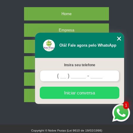
Home
Empresa
Olá! Fale agora pelo WhatsApp
Missão
Serviços
Insira seu telefone
Contato
Iniciar conversa
Mapa do site
1
Copyright © Nobre Frutas (Lei 9610 de 19/02/1998)