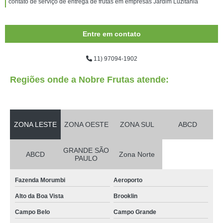
contato de serviço de entrega de frutas em empresas Jardim Luzitânia
Entre em contato
11) 97094-1902
Regiões onde a Nobre Frutas atende:
ZONA LESTE
ZONA OESTE
ZONA SUL
ABCD
GRANDE SÃO
ABCD
Zona Norte
PAULO
Fazenda Morumbi
Aeroporto
Alto da Boa Vista
Brooklin
Campo Belo
Campo Grande