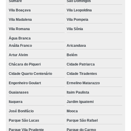
Sumaré
São Domingos
Vila Boaçava
Vila Leopoldina
Vila Madalena
Vila Pompeia
Vila Romana
Vila Sônia
Água Branca
Anália Franco
Aricanduva
Artur Alvim
Belém
Chácara do Piqueri
Cidade Patriarca
Cidade Quarto Centenário
Cidade Tiradentes
Engenheiro Goulart
Ermelino Matarazzo
Guaianases
Itaim Paulista
Itaquera
Jardim Iguatemi
José Bonifácio
Mooca
Parque São Lucas
Parque São Rafael
Parque Vila Prudente
Parque do Carmo