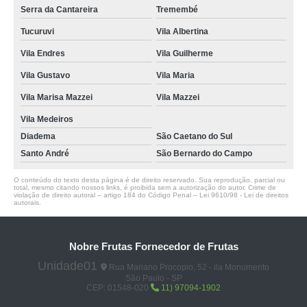
Serra da Cantareira
Tremembé
Tucuruvi
Vila Albertina
Vila Endres
Vila Guilherme
Vila Gustavo
Vila Maria
Vila Marisa Mazzei
Vila Mazzei
Vila Medeiros
Diadema
São Caetano do Sul
Santo André
São Bernardo do Campo
O conteúdo do texto desta página é de direito reservado. Sua reprodução, parcial ou
total, mesmo citando nossos links, é proibida sem a autorização do autor. Crime de
violação de direito autoral – artigo 184 do Código Penal –
Lei 9610/98 - Lei de direitos
autorais
.
Nobre Frutas Fornecedor de Frutas
Unidade01
Rua Mariano Procopio, 52 - ila Monumento
São Paulo - SP
CEP: 01548-020
11) 97094-1902