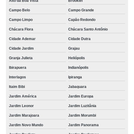
Alto da Boa Vista
Brooklin
Campo Belo
Campo Grande
Campo Limpo
Capão Redondo
Chácara Flora
Chácara Santo Antônio
Cidade Ademar
Cidade Dutra
Cidade Jardim
Grajau
Granja Julieta
Heliópolis
Ibirapuera
Indianópolis
Interlagos
Ipiranga
Itaim Bibi
Jabaquara
Jardim América
Jardim Europa
Jardim Leonor
Jardim Luzitânia
Jardim Marajoara
Jardim Morumbi
Jardim Novo Mundo
Jardim Panorama