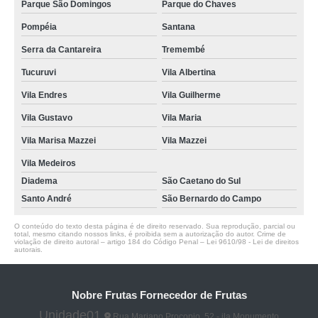
Parque São Domingos
Parque do Chaves
Pompéia
Santana
Serra da Cantareira
Tremembé
Tucuruvi
Vila Albertina
Vila Endres
Vila Guilherme
Vila Gustavo
Vila Maria
Vila Marisa Mazzei
Vila Mazzei
Vila Medeiros
Diadema
São Caetano do Sul
Santo André
São Bernardo do Campo
O conteúdo do texto desta página é de direito reservado. Sua reprodução, parcial ou
total, mesmo citando nossos links, é proibida sem a autorização do autor. Crime de
violação de direito autoral – artigo 184 do Código Penal –
Lei 9610/98 - Lei de direitos
autorais
.
Nobre Frutas Fornecedor de Frutas
Unidade01
Rua Mariano Procopio, 52 - ila Monumento