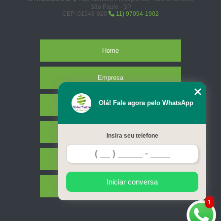
São Paulo - SP
CEP: 01548-020
11) 97094-1902
Home
Empresa
Olá! Fale agora pelo WhatsApp
Missão
Serviços
Insira seu telefone
Contato
Iniciar conversa
Mapa do site
1