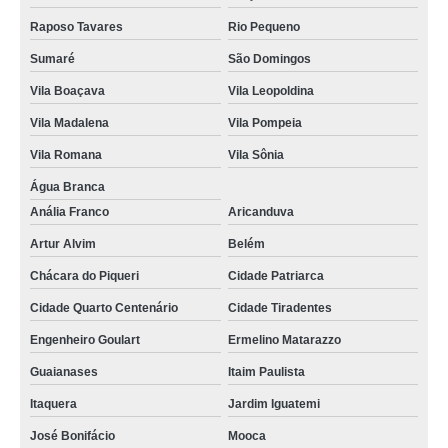
Raposo Tavares
Rio Pequeno
Sumaré
São Domingos
Vila Boaçava
Vila Leopoldina
Vila Madalena
Vila Pompeia
Vila Romana
Vila Sônia
Água Branca
Anália Franco
Aricanduva
Artur Alvim
Belém
Chácara do Piqueri
Cidade Patriarca
Cidade Quarto Centenário
Cidade Tiradentes
Engenheiro Goulart
Ermelino Matarazzo
Guaianases
Itaim Paulista
Itaquera
Jardim Iguatemi
José Bonifácio
Mooca