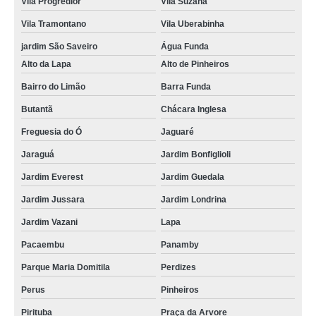
Vila Progredior
Vila Suzana
Vila Tramontano
Vila Uberabinha
jardim São Saveiro
Água Funda
Alto da Lapa
Alto de Pinheiros
Bairro do Limão
Barra Funda
Butantã
Chácara Inglesa
Freguesia do Ó
Jaguaré
Jaraguá
Jardim Bonfiglioli
Jardim Everest
Jardim Guedala
Jardim Jussara
Jardim Londrina
Jardim Vazani
Lapa
Pacaembu
Panamby
Parque Maria Domitila
Perdizes
Perus
Pinheiros
Pirituba
Praça da Arvore