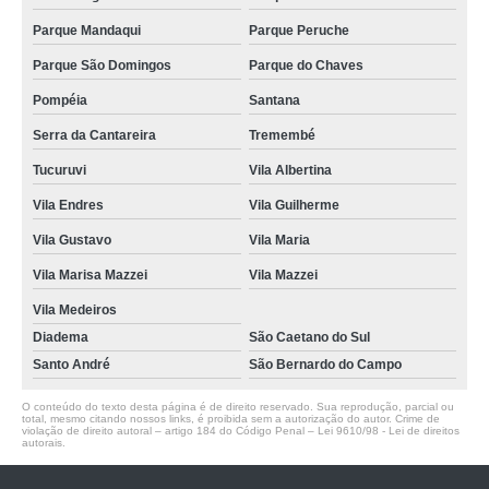
Parque Mandaqui
Parque Peruche
Parque São Domingos
Parque do Chaves
Pompéia
Santana
Serra da Cantareira
Tremembé
Tucuruvi
Vila Albertina
Vila Endres
Vila Guilherme
Vila Gustavo
Vila Maria
Vila Marisa Mazzei
Vila Mazzei
Vila Medeiros
Diadema
São Caetano do Sul
Santo André
São Bernardo do Campo
O conteúdo do texto desta página é de direito reservado. Sua reprodução, parcial ou
total, mesmo citando nossos links, é proibida sem a autorização do autor. Crime de
violação de direito autoral – artigo 184 do Código Penal –
Lei 9610/98 - Lei de direitos
autorais
.