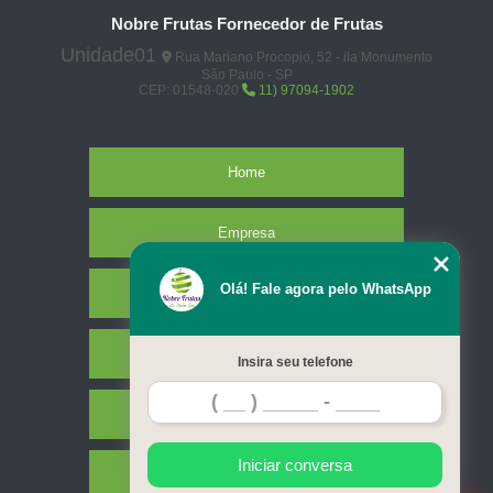
Nobre Frutas Fornecedor de Frutas
Unidade01
Rua Mariano Procopio, 52 - ila Monumento
São Paulo - SP
CEP: 01548-020
11) 97094-1902
Home
Empresa
Olá! Fale agora pelo WhatsApp
Missão
Serviços
Insira seu telefone
Contato
Iniciar conversa
Mapa do site