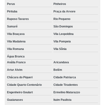
Perus
Pinheiros
Pirituba
Praça da Arvore
Raposo Tavares
Rio Pequeno
Sumaré
São Domingos
Vila Boaçava
Vila Leopoldina
Vila Madalena
Vila Pompeia
Vila Romana
Vila Sônia
Água Branca
Anália Franco
Aricanduva
Artur Alvim
Belém
Chácara do Piqueri
Cidade Patriarca
Cidade Quarto Centenário
Cidade Tiradentes
Engenheiro Goulart
Ermelino Matarazzo
Guaianases
Itaim Paulista