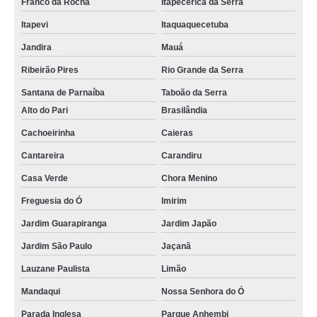
Franco da Rocha
Itapecerica da Serra
Itapevi
Itaquaquecetuba
Jandira
Mauá
Ribeirão Pires
Rio Grande da Serra
Santana de Parnaíba
Taboão da Serra
Alto do Pari
Brasilândia
Cachoeirinha
Caieras
Cantareira
Carandiru
Casa Verde
Chora Menino
Freguesia do Ó
Imirim
Jardim Guarapiranga
Jardim Japão
Jardim São Paulo
Jaçanã
Lauzane Paulista
Limão
Mandaqui
Nossa Senhora do Ó
Parada Inglesa
Parque Anhembi