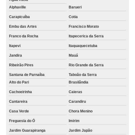
Alphaville
Barueri
Carapicuíba
Cotia
Embu das Artes
Francisco Morato
Franco da Rocha
Itapecerica da Serra
Itapevi
Itaquaquecetuba
Jandira
Mauá
Ribeirão Pires
Rio Grande da Serra
Santana de Parnaíba
Taboão da Serra
Alto do Pari
Brasilândia
Cachoeirinha
Caieras
Cantareira
Carandiru
Casa Verde
Chora Menino
Freguesia do Ó
Imirim
Jardim Guarapiranga
Jardim Japão