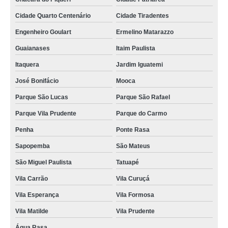
Cidade Quarto Centenário
Cidade Tiradentes
Engenheiro Goulart
Ermelino Matarazzo
Guaianases
Itaim Paulista
Itaquera
Jardim Iguatemi
José Bonifácio
Mooca
Parque São Lucas
Parque São Rafael
Parque Vila Prudente
Parque do Carmo
Penha
Ponte Rasa
Sapopemba
São Mateus
São Miguel Paulista
Tatuapé
Vila Carrão
Vila Curuçá
Vila Esperança
Vila Formosa
Vila Matilde
Vila Prudente
Água Rasa