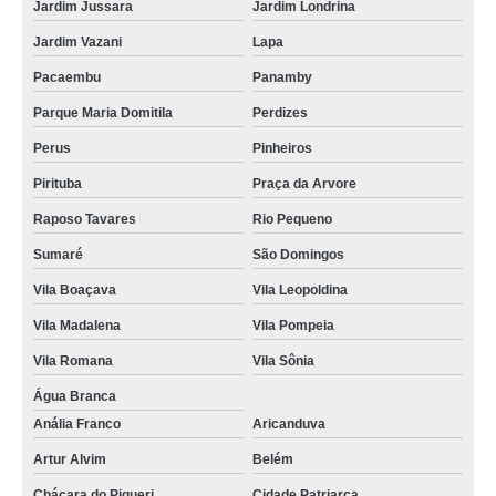
Jardim Jussara
Jardim Londrina
Jardim Vazani
Lapa
Pacaembu
Panamby
Parque Maria Domitila
Perdizes
Perus
Pinheiros
Pirituba
Praça da Arvore
Raposo Tavares
Rio Pequeno
Sumaré
São Domingos
Vila Boaçava
Vila Leopoldina
Vila Madalena
Vila Pompeia
Vila Romana
Vila Sônia
Água Branca
Anália Franco
Aricanduva
Artur Alvim
Belém
Chácara do Piqueri
Cidade Patriarca