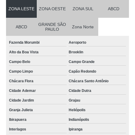
ZONA LESTE
ZONA OESTE
ZONA SUL
ABCD
GRANDE SÃO
ABCD
Zona Norte
PAULO
Fazenda Morumbi
Aeroporto
Alto da Boa Vista
Brooklin
Campo Belo
Campo Grande
Campo Limpo
Capão Redondo
Chácara Flora
Chácara Santo Antônio
Cidade Ademar
Cidade Dutra
Cidade Jardim
Grajau
Granja Julieta
Heliópolis
Ibirapuera
Indianópolis
Interlagos
Ipiranga