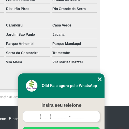
Ribeirão Pires
Rio Grande da Serra
Carandiru
Casa Verde
Jardim São Paulo
Jaçanã
Parque Anhembi
Parque Mandaqui
Serra da Cantareira
Tremembé
Vila Maria
Vila Marisa Mazzei
Olá! Fale agora pelo WhatsApp
olação de direito autoral – artigo 184 do Código Penal –
Lei 9610/98 - Lei
Insira seu telefone
ome
Empresa
Missão
Serviços
Contato
Mapa do site