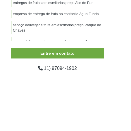
as Escritórios Campinas
entregas de frutas em escritorios preço Alto do Pari
s para Empresas Campinas
empresa de entrega de fruta no escritorio Água Funda
 Frutas Empresas Campinas
serviço delivery de fruta em escritorios preço Parque do
Chaves
rviço de Entrega de Frutas Empresas Campinas
mpinas
serviço delivery de fruta em escritorios preço Sacomã
Delivery de Fruta em Escritorio
s
Entrega de Fruta no Escritorio
Entre em contato
Entrega de Frutas em Empresa
11) 97094-1902
Entregas de Frutas em Escritorios
Serviço de Entrega de Fruta em Escritorios
critorios
Fornecedor de Frutas
io
Fornecedor de Frutas Delivery
necedor de Frutas Secas
Fornecedor Frutas
Fornecedores de Frutas para Empresas