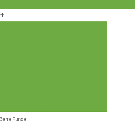
11) 97094-1902
elivery de Fruta para Empresas
Delivery de Frutas em Escritorios
ry Frutas
Delivery Frutas e Verduras
 Delivery
Frutas e Verduras Delivery
Salada de Frutas Delivery
as para Escritórios Santos
tas para Escritórios Santos
Entrega de Frutas Frescas Escritórios Santos
adas Escritórios Campinas
tas Escritórios Campinas
o Barra Funda
rescas Escritórios Campinas