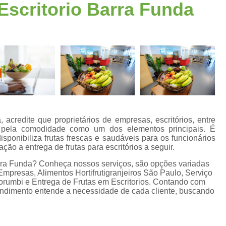
Escritorio Barra Funda
Fornecimento de Frutas para Escritórios S
a
Frutas para Escritóri
Frutas Selecionadas p
Serviço de Delivery de Frutas Esc
s
Entrega de Frutas e Verduras
En
Entrega de Frutas em Escritorio
Entrega de Frutas no Trabalho
s
 acredite que proprietários de empresas, escritórios, entre
Entrega de Frutas Processadas
Entr
 pela comodidade como um dos elementos principais. É
ponibiliza frutas frescas e saudáveis para os funcionários
Delivery de Frutas para Empresas Santo
ão a entrega de frutas para escritórios a seguir.
Entrega de Frutas F
arra Funda? Conheça nossos serviços, são opções variadas
mpresas, Alimentos Hortifrutigranjeiros São Paulo, Serviço
Entrega de Frutas Sele
orumbi e Entrega de Frutas em Escritorios. Contando com
eendimento entende a necessidade de cada cliente, buscando
Entrega Diária de F
Entrega Semanal de F