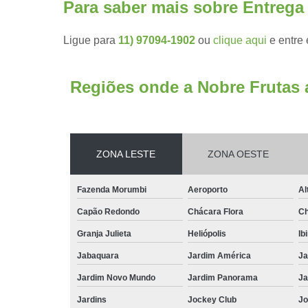
Para saber mais sobre Entrega 
Ligue para
11) 97094-1902
ou
clique aqui
e entre 
Regiões onde a Nobre Frutas 
ZONA LESTE
ZONA OESTE
Fazenda Morumbi
Aeroporto
Al
Capão Redondo
Chácara Flora
Ch
Granja Julieta
Heliópolis
Ib
Jabaquara
Jardim América
Ja
Jardim Novo Mundo
Jardim Panorama
Ja
Jardins
Jockey Club
Jo