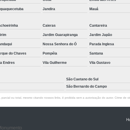
aquaquecetuba
Jandira
Mauá
choeirinha
Caieras
Cantareira
irim
Jardim Guarapiranga
Jardim Japão
ndaqui
Nossa Senhora do Ó
Parada Inglesa
rque do Chaves
Pompéia
Santana
la Endres
Vila Guilherme
Vila Gustavo
São Caetano do Sul
São Bernardo do Campo
parcial ou total, mesmo citando nossos links, é proibida sem a autorização do autor. Crime de vi
H
 Monumento