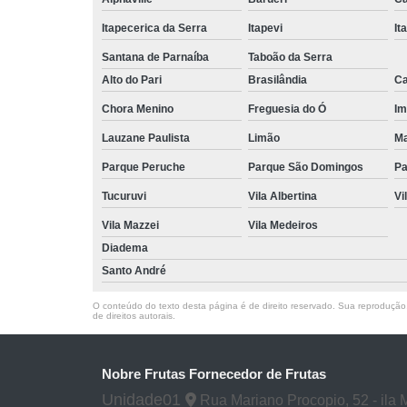
Itapecerica da Serra
Itapevi
It
Santana de Parnaíba
Taboão da Serra
Alto do Pari
Brasilândia
Ca
Chora Menino
Freguesia do Ó
Im
Lauzane Paulista
Limão
Ma
Parque Peruche
Parque São Domingos
Pa
Tucuruvi
Vila Albertina
Vi
Vila Mazzei
Vila Medeiros
Diadema
Santo André
O conteúdo do texto desta página é de direito reservado. Sua reprodução, 
de direitos autorais
.
Nobre Frutas Fornecedor de Frutas
Unidade01
Rua Mariano Procopio, 52 - ila