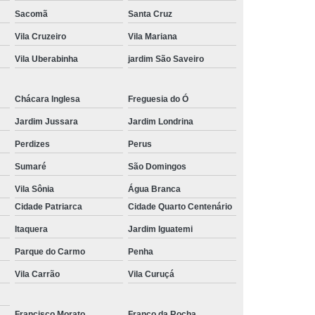
Sacomã
Santa Cruz
 para Festa
Kit Lanche Personalizado
Vila Cruzeiro
Vila Mariana
l
Kit Lanches
Frutas Cortadas em Pote
Vila Uberabinha
jardim São Saveiro
Frutas no Pote
Frutas no Pote para Vender
icadas no Pote
Pote de Frutas
Chácara Inglesa
Freguesia do Ó
alada de Frutas
Salada de Fruta no Pote
Jardim Jussara
Jardim Londrina
Salada de Fruta para Empresa
Perdizes
Perus
ada de Fruta para Encomenda de Empresa
Sumaré
São Domingos
Salada de Fruta para Entrega em Escritório
Vila Sônia
Água Branca
Cidade Patriarca
Cidade Quarto Centenário
lada de Fruta para Estoque de Empresa
Itaquera
Jardim Iguatemi
resa
Salada de Frutas para Empresa
Parque do Carmo
Penha
s para Escritórios
Vila Carrão
Vila Curuçá
Francisco Morato
Franco da Rocha