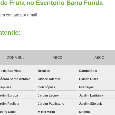
de Fruta no Escritorio Barra Funda
Frutas Naturais Congeladas
em contato por email.
Pacotes de Frutas Congeladas
Polpa de 
Delivery Frutas Cortadas
Frutas Cortad
atende:
Frutas Cortadas em Delivery
Frutas Co
Frutas Cortadas para Empresa
Frutas Cortadas para Entregar
Fruta Pr
ZONA SUL
ABCD
ABCD
Frutas e Legumes Minimamente Proce
Frutas e Verduras Processadas e Emba
to da Boa Vista
Brooklin
Campo Belo
Frutas Pre Processadas
F
ácara Santo Antônio
Cidade Ademar
Cidade Dutra
Frutas Processadas e Higienizadas
irapuera
Indianópolis
Interlagos
Frutas Processadas para Empresas
rdim Europa
Jardim Leonor
Jardim Luzitânia
Empresa de Kit Lanche
Kit Lanche
rdim Paulista
Jardim Paulistano
Jardim São Luiz
ckey Clube
M'Boi Mirim
Moema
Kit Lanche Empresarial
Kit Lanche 