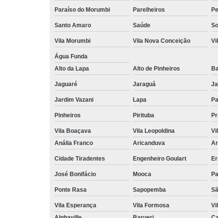
Paraíso do Morumbi
Parelheiros
Pe
Santo Amaro
Saúde
So
Vila Morumbi
Vila Nova Conceição
Vi
Água Funda
Alto da Lapa
Alto de Pinheiros
Ba
Jaguaré
Jaraguá
Ja
Jardim Vazani
Lapa
P
Pinheiros
Pirituba
Pr
Vila Boaçava
Vila Leopoldina
Vi
Anália Franco
Aricanduva
Ar
Cidade Tiradentes
Engenheiro Goulart
Er
José Bonifácio
Mooca
Pa
Ponte Rasa
Sapopemba
Sã
Vila Esperança
Vila Formosa
Vi
Alphaville
Barueri
Ca