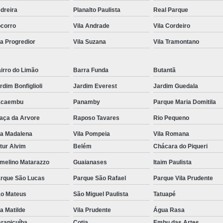
dreira
Planalto Paulista
Real Parque
Kit Lanche para Eventos
Kit Lanche
corro
Vila Andrade
Vila Cordeiro
Kit Lanche Pronto
Kit Lanche Saudáve
la Progredior
Vila Suzana
Vila Tramontano
Frutas em Pote
Frutas Fatiadas em Pote
Frutas no Potinho
Frutas P
irro do Limão
Barra Funda
Butantã
Pote de Frutas para Vender
Pote de S
rdim Bonfiglioli
Jardim Everest
Jardim Guedala
Salada de Frutas no Pote
acaembu
Panamby
Parque Maria Domitila
Salada de Fruta para Empresas
Sal
aça da Arvore
Raposo Tavares
Rio Pequeno
Salada de Fruta para Entrega em Empresa
la Madalena
Vila Pompeia
Vila Romana
tur Alvim
Belém
Chácara do Piqueri
Salada de Fruta para Escritório
Sa
melino Matarazzo
Guaianases
Itaim Paulista
Salada de Frutas Naturais para Emp
rque São Lucas
Parque São Rafael
Parque Vila Prudente
Salada de Fruta
o Mateus
São Miguel Paulista
Tatuapé
la Matilde
Vila Prudente
Água Rasa
rapicuíba
Cotia
Embu das Artes