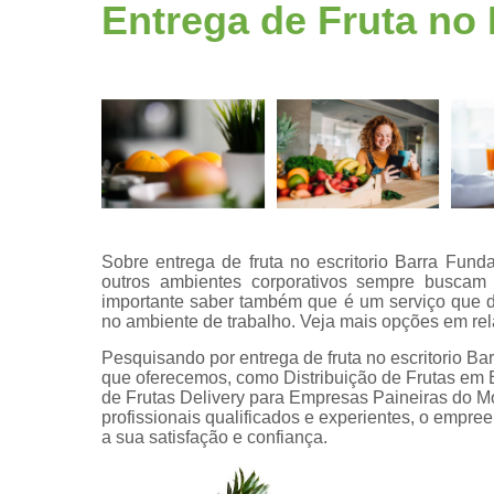
Fruta
Entrega de Fruta no 
higienizad
Fruta para
empresas
Frutas
congelada
Frutas
cortadas
Frutas
processada
Sobre entrega de fruta no escritorio Barra Funda,
outros ambientes corporativos sempre buscam
Kit lanche
importante saber também que é um serviço que dis
no ambiente de trabalho. Veja mais opções em relaç
Potes de
frutas
Pesquisando por entrega de fruta no escritorio B
que oferecemos, como Distribuição de Frutas em E
Saladas de
de Frutas Delivery para Empresas Paineiras do M
frutas para
profissionais qualificados e experientes, o empr
empresas
a sua satisfação e confiança.