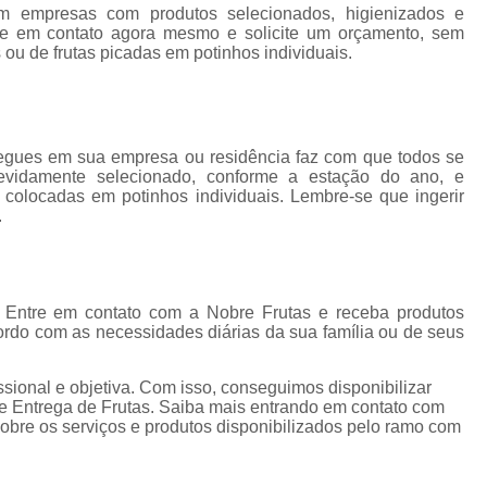
Fornecedores Frutas Secas
Fornecedores
em empresas com produtos selecionados, higienizados e
re em contato agora mesmo e solicite um orçamento, sem
Frutas Higienizadas
F
 ou de frutas picadas em potinhos individuais.
Frutas Higienizadas Dentro do Saqu
Frutas Higienizadas no Pote
Frutas Higienizadas para Escritório
Fru
regues em sua empresa ou residência faz com que todos se
evidamente selecionado, conforme a estação do ano, e
Frutas Lavadas e Higienizadas
e colocadas em potinhos individuais. Lembre-se que ingerir
.
Delivery de Frutas a Empresas
Entrega de Frutas a Empresas
Entrega d
Envio de Frutas a Empresas
Frutas a
 Entre em contato com a Nobre Frutas e receba produtos
ordo com as necessidades diárias da sua família ou de seus
Frutas em Delivery para Empresas
Frutas In Natura para Empresas
Frutas p
ional e objetiva. Com isso, conseguimos disponibilizar
 e Entrega de Frutas. Saiba mais entrando em contato com
Distribuidora de Frutas Congelada
bre os serviços e produtos disponibilizados pelo ramo com
Fornecedor de Frutas Congeladas
F
Frutas Congeladas 1kg
Frutas Congela