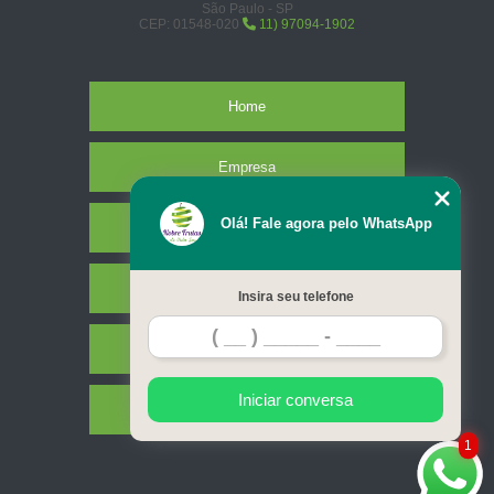
São Paulo - SP
CEP: 01548-020
11) 97094-1902
Home
Empresa
Olá! Fale agora pelo WhatsApp
Missão
Serviços
Insira seu telefone
Contato
Iniciar conversa
Mapa do site
1