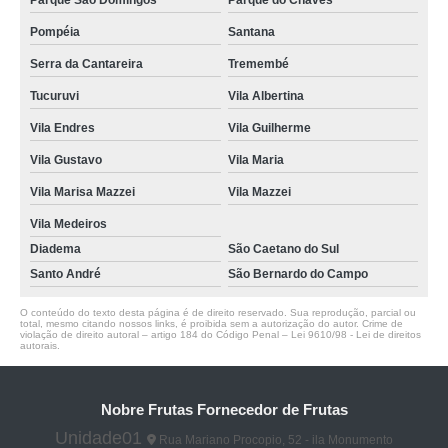
Parque São Domingos
Parque do Chaves
Pompéia
Santana
Serra da Cantareira
Tremembé
Tucuruvi
Vila Albertina
Vila Endres
Vila Guilherme
Vila Gustavo
Vila Maria
Vila Marisa Mazzei
Vila Mazzei
Vila Medeiros
Diadema
São Caetano do Sul
Santo André
São Bernardo do Campo
O conteúdo do texto desta página é de direito reservado. Sua reprodução, parcial ou
total, mesmo citando nossos links, é proibida sem a autorização do autor. Crime de
violação de direito autoral – artigo 184 do Código Penal –
Lei 9610/98 - Lei de direitos
autorais
.
Nobre Frutas Fornecedor de Frutas
Unidade01
Rua Mariano Procopio, 52 - ila Monumento