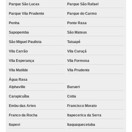
Parque São Lucas
Parque São Rafael
Parque Vila Prudente
Parque do Carmo
Penha
Ponte Rasa
Sapopemba
São Mateus
São Miguel Paulista
Tatuapé
Vila Carrão
Vila Curuçá
Vila Esperança
Vila Formosa
Vila Matilde
Vila Prudente
Água Rasa
Alphaville
Barueri
Carapicuíba
Cotia
Embu das Artes
Francisco Morato
Franco da Rocha
Itapecerica da Serra
Itapevi
Itaquaquecetuba