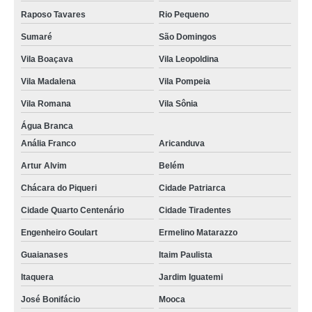
Raposo Tavares
Rio Pequeno
Sumaré
São Domingos
Vila Boaçava
Vila Leopoldina
Vila Madalena
Vila Pompeia
Vila Romana
Vila Sônia
Água Branca
Anália Franco
Aricanduva
Artur Alvim
Belém
Chácara do Piqueri
Cidade Patriarca
Cidade Quarto Centenário
Cidade Tiradentes
Engenheiro Goulart
Ermelino Matarazzo
Guaianases
Itaim Paulista
Itaquera
Jardim Iguatemi
José Bonifácio
Mooca