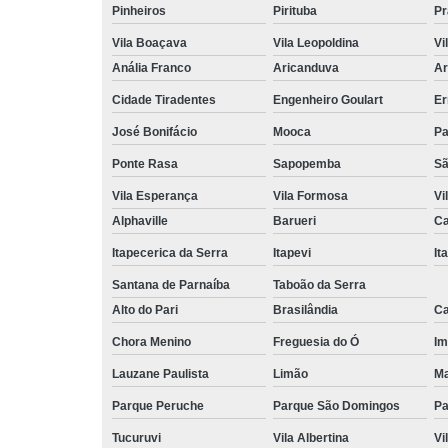
Pinheiros
Pirituba
Pr
Vila Boaçava
Vila Leopoldina
Vi
Anália Franco
Aricanduva
Ar
Cidade Tiradentes
Engenheiro Goulart
Er
José Bonifácio
Mooca
Pa
Ponte Rasa
Sapopemba
Sã
Vila Esperança
Vila Formosa
Vi
Alphaville
Barueri
Ca
Itapecerica da Serra
Itapevi
It
Santana de Parnaíba
Taboão da Serra
Alto do Pari
Brasilândia
Ca
Chora Menino
Freguesia do Ó
Im
Lauzane Paulista
Limão
Ma
Parque Peruche
Parque São Domingos
Pa
Tucuruvi
Vila Albertina
Vi