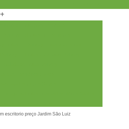
11) 97094-1902
elivery de Fruta para Empresas
Delivery de Frutas em Escritorios
ry Frutas
Delivery Frutas e Verduras
 Delivery
Frutas e Verduras Delivery
Salada de Frutas Delivery
as para Escritórios Santos
tas para Escritórios Santos
Entrega de Frutas Frescas Escritórios Santos
adas Escritórios Campinas
tas Escritórios Campinas
em escritorio preço Jardim São Luiz
rescas Escritórios Campinas