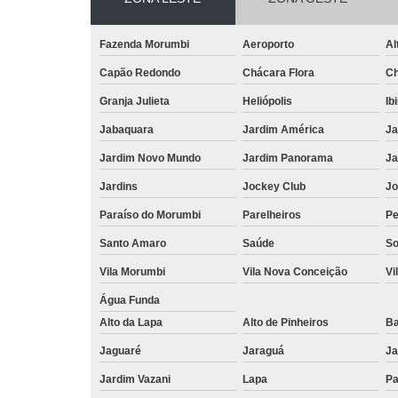
Fazenda Morumbi
Aeroporto
Al
Capão Redondo
Chácara Flora
Ch
Granja Julieta
Heliópolis
Ib
Jabaquara
Jardim América
Ja
Jardim Novo Mundo
Jardim Panorama
Ja
Jardins
Jockey Club
Jo
Paraíso do Morumbi
Parelheiros
Pe
Santo Amaro
Saúde
So
Vila Morumbi
Vila Nova Conceição
Vi
Água Funda
Alto da Lapa
Alto de Pinheiros
Ba
Jaguaré
Jaraguá
Ja
Jardim Vazani
Lapa
P