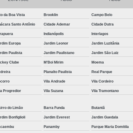
Kit Lanche para Eventos
Kit Lanche
to da Boa Vista
Brooklin
Campo Belo
Kit Lanche Pronto
Kit Lanche Saudáve
ácara Santo Antônio
Cidade Ademar
Cidade Dutra
Frutas em Pote
Frutas Fatiadas em Pote
irapuera
Indianópolis
Interlagos
Frutas no Potinho
Frutas P
rdim Europa
Jardim Leonor
Jardim Luzitânia
Pote de Frutas para Vender
Pote de S
rdim Paulista
Jardim Paulistano
Jardim São Luiz
Salada de Frutas no Pote
ckey Clube
M'Boi Mirim
Moema
Salada de Fruta para Empresas
Sal
dreira
Planalto Paulista
Real Parque
Salada de Fruta para Entrega em Empresa
corro
Vila Andrade
Vila Cordeiro
Salada de Fruta para Escritório
Sa
la Progredior
Vila Suzana
Vila Tramontano
Salada de Frutas Naturais para Emp
Salada de Fruta
irro do Limão
Barra Funda
Butantã
rdim Bonfiglioli
Jardim Everest
Jardim Guedala
acaembu
Panamby
Parque Maria Domitila