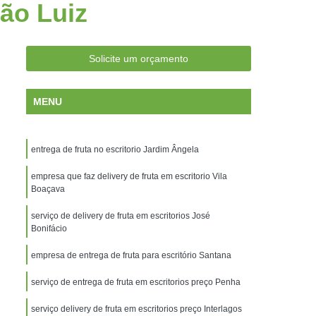
São Luiz
antos
Frutas Frescas Escritórios Campinas
os no Delivery Campinas
ara Escritórios Campinas
Solicite um orçamento
ritórios Santos
Entrega de Frutas
MENU
trega de Frutas e Verduras a Domicílio
s
Entrega de Frutas na Empresa
entrega de fruta no escritorio Jardim Ângela
Entrega de Frutas para Empresas
ega de Salada de Frutas
empresa que faz delivery de fruta em escritorio Vila
Entrega Frutas
Boaçava
s
Empresa de Entrega de Frutas Santos
serviço de delivery de fruta em escritorios José
rescas Empresas Santos
Bonifácio
cionadas Empresas Santos
empresa de entrega de fruta para escritório Santana
rutas Empresas Santos
serviço de entrega de fruta em escritorios preço Penha
rutas Empresas Campinas
serviço delivery de fruta em escritorios preço Interlagos