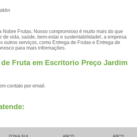
Frutas Naturais Congeladas
oklin
Pacotes de Frutas Congeladas
Polpa de 
Delivery Frutas Cortadas
Frutas Cortad
a Nobre Frutas. Nosso compromisso é muito mais do que
 de vida, saúde, bem-estar e sustentabilidade!, a empresa
Frutas Cortadas em Delivery
Frutas Co
outros serviços, como Entrega de Frutas e Entrega de
conosco para mais informações.
Frutas Cortadas para Empresa
 de Fruta em Escritorio Preço Jardim
Frutas Cortadas para Entregar
Fruta Pr
Frutas e Legumes Minimamente Proce
Frutas e Verduras Processadas e Emba
em contato por email.
Frutas Pre Processadas
F
Frutas Processadas e Higienizadas
atende:
Frutas Processadas para Empresas
Empresa de Kit Lanche
Kit Lanche
Kit Lanche Empresarial
Kit Lanche 
ZONA SUL
ABCD
ABCD