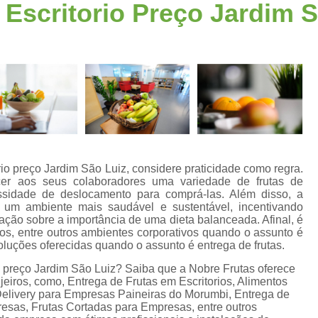
 Escritorio Preço Jardim 
Fornecimento de Frutas para Escritórios S
a
Frutas para Escritóri
Frutas Selecionadas p
Serviço de Delivery de Frutas Esc
s
Entrega de Frutas e Verduras
En
Entrega de Frutas em Escritorio
Entrega de Frutas no Trabalho
s
rio preço Jardim São Luiz, considere praticidade como regra.
Entrega de Frutas Processadas
Entr
cer aos seus colaboradores uma variedade de frutas de
sidade de deslocamento para comprá-las. Além disso, a
Delivery de Frutas para Empresas Santo
ar um ambiente mais saudável e sustentável, incentivando
ação sobre a importância de uma dieta balanceada. Afinal, é
Entrega de Frutas F
ios, entre outros ambientes corporativos quando o assunto é
 soluções oferecidas quando o assunto é entrega de frutas.
Entrega de Frutas Sele
io preço Jardim São Luiz? Saiba que a Nobre Frutas oferece
Entrega Diária de F
jeiros, como, Entrega de Frutas em Escritorios, Alimentos
s Delivery para Empresas Paineiras do Morumbi, Entrega de
Entrega Semanal de F
resas, Frutas Cortadas para Empresas, entre outros