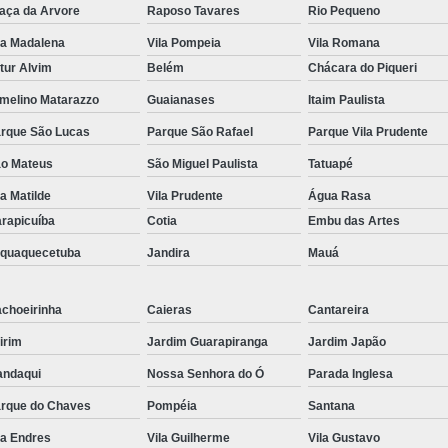
aça da Arvore
Raposo Tavares
Rio Pequeno
la Madalena
Vila Pompeia
Vila Romana
tur Alvim
Belém
Chácara do Piqueri
melino Matarazzo
Guaianases
Itaim Paulista
rque São Lucas
Parque São Rafael
Parque Vila Prudente
o Mateus
São Miguel Paulista
Tatuapé
la Matilde
Vila Prudente
Água Rasa
rapicuíba
Cotia
Embu das Artes
aquaquecetuba
Jandira
Mauá
choeirinha
Caieras
Cantareira
irim
Jardim Guarapiranga
Jardim Japão
ndaqui
Nossa Senhora do Ó
Parada Inglesa
rque do Chaves
Pompéia
Santana
la Endres
Vila Guilherme
Vila Gustavo