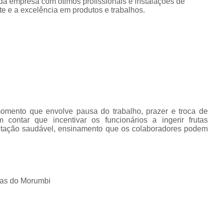
 da empresa com ótimos profissionais e instalações de
Fornecimento de Frut
te e a excelência em produtos e trabalhos.
Fornecimento de Fruta
Fornecimento Semanal de
Frutas Frescas para Empresas Santos
Se
Serviço de Frutas para Empresas Ca
Delivery de Fruta em Escritorio
Entrega de Fruta para Escritório
mento que envolve pausa do trabalho, prazer e troca de
Entrega de Frutas para Escritório
contar que incentivar os funcionários a ingerir frutas
entação saudável, ensinamento que os colaboradores podem
Serviço de Delivery de Fruta em Escritorios
Serviço Delivery de Fruta em Es
Fornecedor de Frutas de Escritór
ras do Morumbi
Fornecedor de Frutas para Escritório
For
Fornecedores de Frutas Frescas