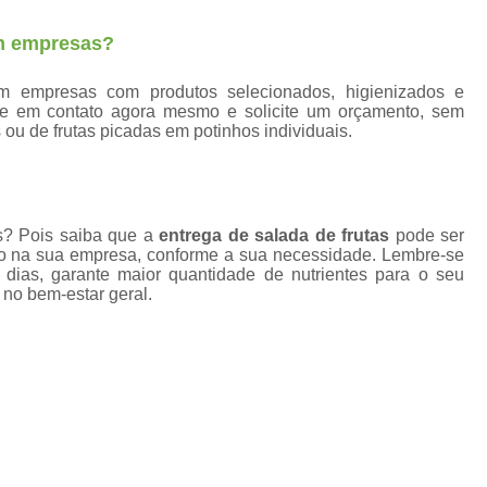
Fornecedores Frutas Secas
Fornecedores
Frutas Higienizadas
F
em empresas?
Frutas Higienizadas Dentro do Saqu
em empresas com produtos selecionados, higienizados e
re em contato agora mesmo e solicite um orçamento, sem
Frutas Higienizadas no Pote
 ou de frutas picadas em potinhos individuais.
Frutas Higienizadas para Escritório
Fru
Frutas Lavadas e Higienizadas
Delivery de Frutas a Empresas
as? Pois saiba que a
entrega de salada de frutas
pode ser
anto na sua empresa, conforme a sua necessidade. Lembre-se
Entrega de Frutas a Empresas
Entrega d
s dias, garante maior quantidade de nutrientes para o seu
no bem-estar geral.
Envio de Frutas a Empresas
Frutas a
Frutas em Delivery para Empresas
Frutas In Natura para Empresas
Frutas p
Distribuidora de Frutas Congelada
Fornecedor de Frutas Congeladas
F
Frutas Congeladas 1kg
Frutas Congela