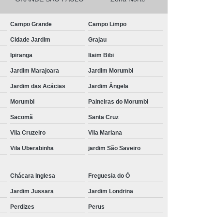
 para Festa
Kit Lanche Personalizado
Campo Grande
Campo Limpo
l
Kit Lanches
Frutas Cortadas em Pote
Cidade Jardim
Grajau
Frutas no Pote
Frutas no Pote para Vender
Ipiranga
Itaim Bibi
icadas no Pote
Pote de Frutas
Jardim Marajoara
Jardim Morumbi
alada de Frutas
Salada de Fruta no Pote
Jardim das Acácias
Jardim Ângela
Salada de Fruta para Empresa
Morumbi
Paineiras do Morumbi
ada de Fruta para Encomenda de Empresa
Sacomã
Santa Cruz
Salada de Fruta para Entrega em Escritório
Vila Cruzeiro
Vila Mariana
lada de Fruta para Estoque de Empresa
Vila Uberabinha
jardim São Saveiro
resa
Salada de Frutas para Empresa
s para Escritórios
Chácara Inglesa
Freguesia do Ó
Jardim Jussara
Jardim Londrina
Perdizes
Perus