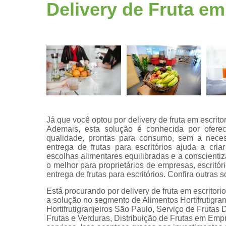
Fruta
Delivery de Fruta em
higienizad
Fruta para
empresas
Frutas
congelada
Frutas
cortadas
Frutas
processada
Já que você optou por delivery de fruta em escrito
Ademais, esta solução é conhecida por ofere
Kit lanche
qualidade, prontas para consumo, sem a neces
entrega de frutas para escritórios ajuda a cri
Potes de
escolhas alimentares equilibradas e a conscientiz
frutas
o melhor para proprietários de empresas, escritór
entrega de frutas para escritórios. Confira outras
Saladas de
frutas para
Está procurando por delivery de fruta em escritor
empresas
a solução no segmento de Alimentos Hortifrutigran
Hortifrutigranjeiros São Paulo, Serviço de Fruta
Frutas e Verduras, Distribuição de Frutas em Emp