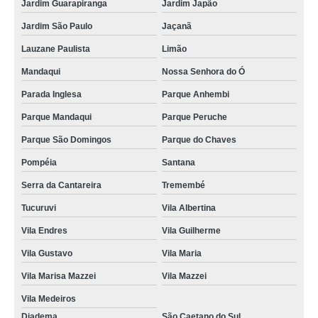
Jardim Guarapiranga
Jardim Japão
Jardim São Paulo
Jaçanã
Lauzane Paulista
Limão
Mandaqui
Nossa Senhora do Ó
Parada Inglesa
Parque Anhembi
Parque Mandaqui
Parque Peruche
Parque São Domingos
Parque do Chaves
Pompéia
Santana
Serra da Cantareira
Tremembé
Tucuruvi
Vila Albertina
Vila Endres
Vila Guilherme
Vila Gustavo
Vila Maria
Vila Marisa Mazzei
Vila Mazzei
Vila Medeiros
Diadema
São Caetano do Sul