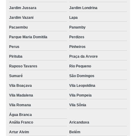
Jardim Jussara
Jardim Londrina
Jardim Vazani
Lapa
Pacaembu
Panamby
Parque Maria Domitila
Perdizes
Perus
Pinheiros
Pirituba
Praça da Arvore
Raposo Tavares
Rio Pequeno
Sumaré
São Domingos
Vila Boaçava
Vila Leopoldina
Vila Madalena
Vila Pompeia
Vila Romana
Vila Sônia
Água Branca
Anália Franco
Aricanduva
Artur Alvim
Belém