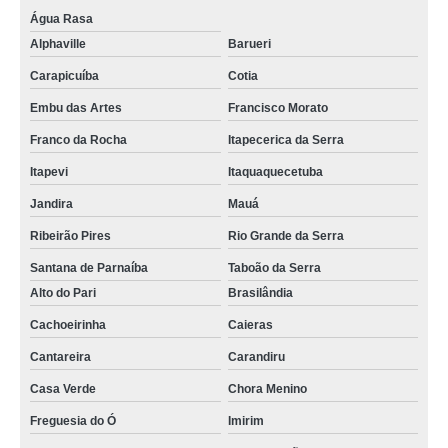
Água Rasa
Alphaville
Barueri
Carapicuíba
Cotia
Embu das Artes
Francisco Morato
Franco da Rocha
Itapecerica da Serra
Itapevi
Itaquaquecetuba
Jandira
Mauá
Ribeirão Pires
Rio Grande da Serra
Santana de Parnaíba
Taboão da Serra
Alto do Pari
Brasilândia
Cachoeirinha
Caieras
Cantareira
Carandiru
Casa Verde
Chora Menino
Freguesia do Ó
Imirim