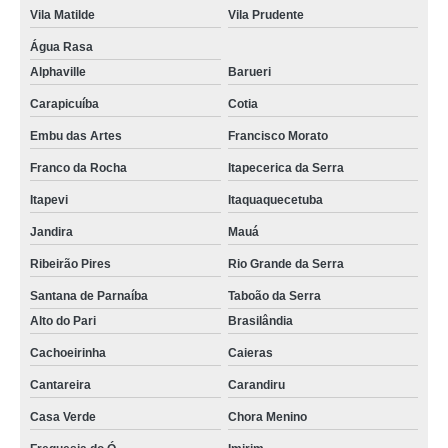
Vila Matilde
Vila Prudente
Água Rasa
Alphaville
Barueri
Carapicuíba
Cotia
Embu das Artes
Francisco Morato
Franco da Rocha
Itapecerica da Serra
Itapevi
Itaquaquecetuba
Jandira
Mauá
Ribeirão Pires
Rio Grande da Serra
Santana de Parnaíba
Taboão da Serra
Alto do Pari
Brasilândia
Cachoeirinha
Caieras
Cantareira
Carandiru
Casa Verde
Chora Menino