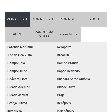
ZONA LESTE
ZONA OESTE
ZONA SUL
ABCD
GRANDE SÃO
ABCD
Zona Norte
PAULO
Fazenda Morumbi
Aeroporto
Alto da Boa Vista
Brooklin
Campo Belo
Campo Grande
Campo Limpo
Capão Redondo
Chácara Flora
Chácara Santo Antônio
Cidade Ademar
Cidade Dutra
Cidade Jardim
Grajau
Granja Julieta
Heliópolis
Ibirapuera
Indianópolis