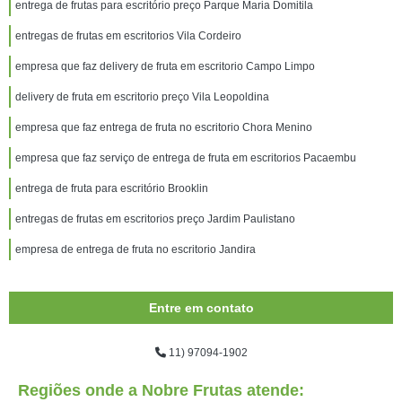
entrega de frutas para escritório preço Parque Maria Domitila
entregas de frutas em escritorios Vila Cordeiro
empresa que faz delivery de fruta em escritorio Campo Limpo
delivery de fruta em escritorio preço Vila Leopoldina
empresa que faz entrega de fruta no escritorio Chora Menino
empresa que faz serviço de entrega de fruta em escritorios Pacaembu
entrega de fruta para escritório Brooklin
entregas de frutas em escritorios preço Jardim Paulistano
empresa de entrega de fruta no escritorio Jandira
Entre em contato
11) 97094-1902
Regiões onde a Nobre Frutas atende: