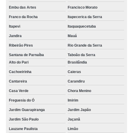
Embu das Artes
Francisco Morato
Franco da Rocha
Itapecerica da Serra
Itapevi
Itaquaquecetuba
Jandira
Mauá
Ribeirão Pires
Rio Grande da Serra
Santana de Parnaíba
Taboão da Serra
Alto do Pari
Brasilândia
Cachoeirinha
Caieras
Cantareira
Carandiru
Casa Verde
Chora Menino
Freguesia do Ó
Imirim
Jardim Guarapiranga
Jardim Japão
Jardim São Paulo
Jaçanã
Lauzane Paulista
Limão