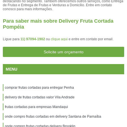
destacando no segmento. Também oferecemos outros serviços, como Entrega
de Frutas e Entrega de Frutas e Verduras a Domicílio. Entre em contato
conosco para mais informações.
Para saber mais sobre Delivery Fruta Cortada
Pompéia
Ligue para
11) 97094-1902
ou
clique aqui
e entre em contato por email.
Solicite um orçamento
MENU
comprar frutas cortadas para entregar Penha
delivery de frutas cortadas valor Vila Andrade
frutas cortadas para empresas Mandaqui
onde compro frutas cortadas em delivery Santana de Parnaíba
onde compro frutas cortadas delivery Brooklin