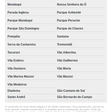
Mandaqui
Nossa Senhora do Ó
Parada Inglesa
Parque Anhembi
Parque Mandaqui
Parque Peruche
Parque São Domingos
Parque do Chaves
Pompéia
Santana
Serra da Cantareira
Tremembé
Tucuruvi
Vila Albertina
Vila Endres
Vila Guilherme
Vila Gustavo
Vila Maria
Vila Marisa Mazzei
Vila Mazzei
Vila Medeiros
Diadema
São Caetano do Sul
Santo André
São Bernardo do Campo
O conteúdo do texto desta página é de direito reservado. Sua reprodução, parcial ou
total, mesmo citando nossos links, é proibida sem a autorização do autor. Crime de