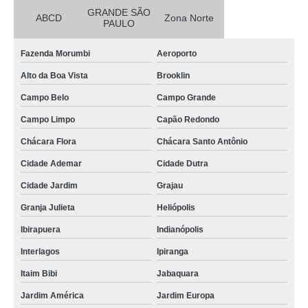
GRANDE SÃO
ABCD
Zona Norte
PAULO
Fazenda Morumbi
Aeroporto
Alto da Boa Vista
Brooklin
Campo Belo
Campo Grande
Campo Limpo
Capão Redondo
Chácara Flora
Chácara Santo Antônio
Cidade Ademar
Cidade Dutra
Cidade Jardim
Grajau
Granja Julieta
Heliópolis
Ibirapuera
Indianópolis
Interlagos
Ipiranga
Itaim Bibi
Jabaquara
Jardim América
Jardim Europa