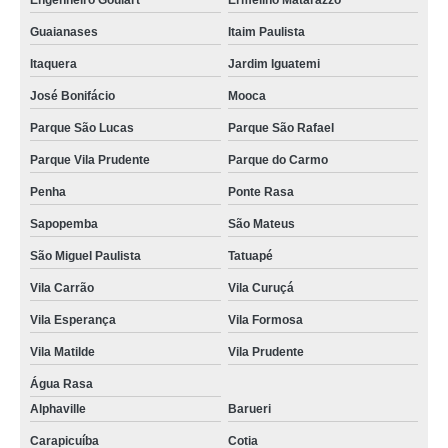
Engenheiro Goulart
Ermelino Matarazzo
Guaianases
Itaim Paulista
Itaquera
Jardim Iguatemi
José Bonifácio
Mooca
Parque São Lucas
Parque São Rafael
Parque Vila Prudente
Parque do Carmo
Penha
Ponte Rasa
Sapopemba
São Mateus
São Miguel Paulista
Tatuapé
Vila Carrão
Vila Curuçá
Vila Esperança
Vila Formosa
Vila Matilde
Vila Prudente
Água Rasa
Alphaville
Barueri
Carapicuíba
Cotia