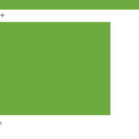
11) 97094-1902
elivery de Fruta para Empresas
Delivery de Frutas em Escritorios
ry Frutas
Delivery Frutas e Verduras
 Delivery
Frutas e Verduras Delivery
Salada de Frutas Delivery
as para Escritórios Santos
tas para Escritórios Santos
Entrega de Frutas Frescas Escritórios Santos
adas Escritórios Campinas
tas Escritórios Campinas
a
rescas Escritórios Campinas