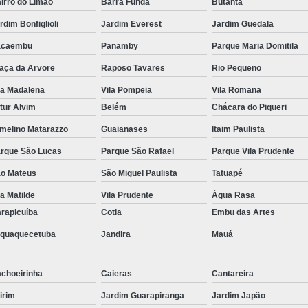
irro do Limão
Barra Funda
Butantã
Kit Lanche para Eventos
Kit Lanche
rdim Bonfiglioli
Jardim Everest
Jardim Guedala
Kit Lanche Pronto
Kit Lanche Saudáve
acaembu
Panamby
Parque Maria Domitila
Frutas em Pote
Frutas Fatiadas em Pote
aça da Arvore
Raposo Tavares
Rio Pequeno
Frutas no Potinho
Frutas P
la Madalena
Vila Pompeia
Vila Romana
tur Alvim
Belém
Chácara do Piqueri
Pote de Frutas para Vender
Pote de S
melino Matarazzo
Guaianases
Itaim Paulista
Salada de Frutas no Pote
rque São Lucas
Parque São Rafael
Parque Vila Prudente
Salada de Fruta para Empresas
Sal
o Mateus
São Miguel Paulista
Tatuapé
Salada de Fruta para Entrega em Empresa
la Matilde
Vila Prudente
Água Rasa
Salada de Fruta para Escritório
Sa
rapicuíba
Cotia
Embu das Artes
Salada de Frutas Naturais para Emp
aquaquecetuba
Jandira
Mauá
Salada de Fruta
choeirinha
Caieras
Cantareira
irim
Jardim Guarapiranga
Jardim Japão