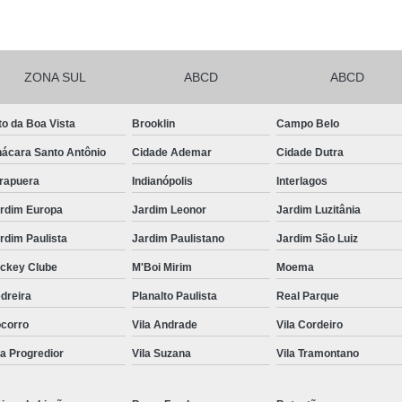
Frutas Naturais Congeladas
Pacotes de Frutas Congeladas
Polpa de 
ZONA SUL
ABCD
ABCD
Delivery Frutas Cortadas
Frutas Cortad
Frutas Cortadas em Delivery
Frutas Co
to da Boa Vista
Brooklin
Campo Belo
Frutas Cortadas para Empresa
ácara Santo Antônio
Cidade Ademar
Cidade Dutra
Frutas Cortadas para Entregar
Fruta Pr
irapuera
Indianópolis
Interlagos
Frutas e Legumes Minimamente Proce
rdim Europa
Jardim Leonor
Jardim Luzitânia
rdim Paulista
Jardim Paulistano
Jardim São Luiz
Frutas e Verduras Processadas e Emba
ckey Clube
M'Boi Mirim
Moema
Frutas Pre Processadas
F
dreira
Planalto Paulista
Real Parque
Frutas Processadas e Higienizadas
corro
Vila Andrade
Vila Cordeiro
Frutas Processadas para Empresas
la Progredior
Vila Suzana
Vila Tramontano
Empresa de Kit Lanche
Kit Lanche
Kit Lanche Empresarial
Kit Lanche 