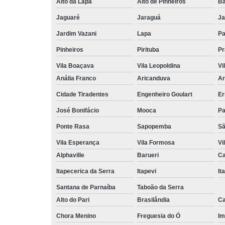
Alto da Lapa
Alto de Pinheiros
Ba
Jaguaré
Jaraguá
Ja
Jardim Vazani
Lapa
P
Pinheiros
Pirituba
Pr
Vila Boaçava
Vila Leopoldina
Vi
Anália Franco
Aricanduva
Ar
Cidade Tiradentes
Engenheiro Goulart
Er
José Bonifácio
Mooca
Pa
Ponte Rasa
Sapopemba
Sã
Vila Esperança
Vila Formosa
Vi
Alphaville
Barueri
Ca
Itapecerica da Serra
Itapevi
It
Santana de Parnaíba
Taboão da Serra
Alto do Pari
Brasilândia
Ca
Chora Menino
Freguesia do Ó
Im