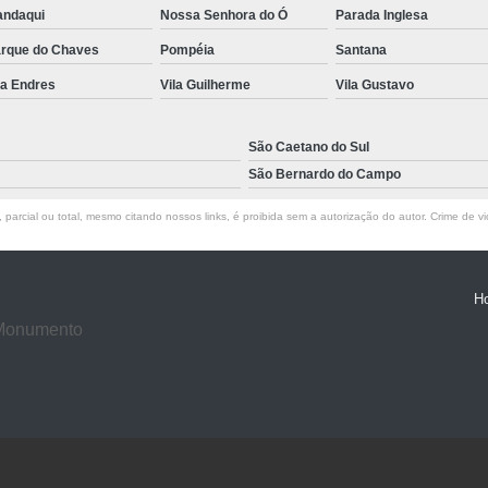
ndaqui
Nossa Senhora do Ó
Parada Inglesa
rque do Chaves
Pompéia
Santana
la Endres
Vila Guilherme
Vila Gustavo
São Caetano do Sul
São Bernardo do Campo
parcial ou total, mesmo citando nossos links, é proibida sem a autorização do autor. Crime de vi
H
 Monumento