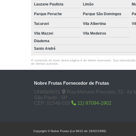
Lauzane Paulista
Limão
Ma
Parque Peruche
Parque São Domingos
Pa
Tucuruvi
Vila Albertina
Vi
Vila Mazzei
Vila Medeiros
Diadema
Santo André
O conteúdo do texto desta página é de direito reservado. Sua reprodução, 
de direitos autorais
.
Nobre Frutas Fornecedor de Frutas
Unidade01
Rua Mariano Procopio, 52 - ila
São Paulo - SP
CEP: 01548-020
11) 97094-1902
Copyright © Nobre Frutas (Lei 9610 de 19/02/1998)