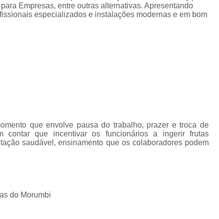
Fornecimento de Frut
para Empresas, entre outras alternativas. Apresentando
ofissionais especializados e instalações modernas e em bom
Fornecimento de Fruta
Fornecimento Semanal de
Frutas Frescas para Empresas Santos
Se
Serviço de Frutas para Empresas Ca
Delivery de Fruta em Escritorio
Entrega de Fruta para Escritório
Entrega de Frutas para Escritório
mento que envolve pausa do trabalho, prazer e troca de
contar que incentivar os funcionários a ingerir frutas
Serviço de Delivery de Fruta em Escritorios
entação saudável, ensinamento que os colaboradores podem
Serviço Delivery de Fruta em Es
Fornecedor de Frutas de Escritór
Fornecedor de Frutas para Escritório
For
ras do Morumbi
Fornecedores de Frutas Frescas