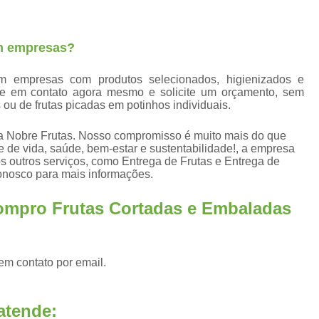
Fornecedores Frutas Secas
Fornecedores
Frutas Higienizadas
F
em empresas?
Frutas Higienizadas Dentro do Saqu
Frutas Higienizadas no Pote
em empresas com produtos selecionados, higienizados e
re em contato agora mesmo e solicite um orçamento, sem
Frutas Higienizadas para Escritório
Fru
 ou de frutas picadas em potinhos individuais.
Frutas Lavadas e Higienizadas
a Nobre Frutas. Nosso compromisso é muito mais do que
Delivery de Frutas a Empresas
 de vida, saúde, bem-estar e sustentabilidade!, a empresa
outros serviços, como Entrega de Frutas e Entrega de
Entrega de Frutas a Empresas
Entrega d
conosco para mais informações.
Envio de Frutas a Empresas
Frutas a
ompro Frutas Cortadas e Embaladas
Frutas em Delivery para Empresas
Frutas In Natura para Empresas
Frutas p
em contato por email.
Distribuidora de Frutas Congelada
Fornecedor de Frutas Congeladas
F
atende:
Frutas Congeladas 1kg
Frutas Congela