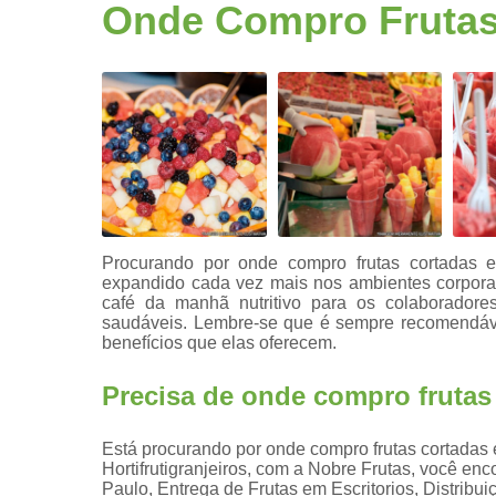
Fruta
Onde Compro Frutas
higienizad
Fruta para
empresas
Frutas
congelada
Frutas
cortadas
Frutas
processada
Procurando por onde compro frutas cortadas 
expandido cada vez mais nos ambientes corporati
Kit lanche
café da manhã nutritivo para os colaboradores
saudáveis. Lembre-se que é sempre recomendáve
Potes de
benefícios que elas oferecem.
frutas
Saladas de
Precisa de onde compro frutas
frutas para
empresas
Está procurando por onde compro frutas cortadas
Hortifrutigranjeiros, com a Nobre Frutas, você enc
Paulo, Entrega de Frutas em Escritorios, Distribu