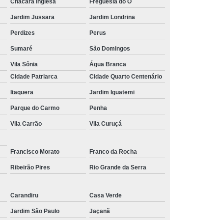
Chácara Inglesa
Freguesia do Ó
 para Festa
Kit Lanche Personalizado
Jardim Jussara
Jardim Londrina
l
Kit Lanches
Frutas Cortadas em Pote
Perdizes
Perus
Frutas no Pote
Frutas no Pote para Vender
Sumaré
São Domingos
icadas no Pote
Pote de Frutas
Vila Sônia
Água Branca
Cidade Patriarca
Cidade Quarto Centenário
alada de Frutas
Salada de Fruta no Pote
Itaquera
Jardim Iguatemi
Salada de Fruta para Empresa
Parque do Carmo
Penha
ada de Fruta para Encomenda de Empresa
Vila Carrão
Vila Curuçá
Salada de Fruta para Entrega em Escritório
lada de Fruta para Estoque de Empresa
Francisco Morato
Franco da Rocha
resa
Salada de Frutas para Empresa
Ribeirão Pires
Rio Grande da Serra
s para Escritórios
Carandiru
Casa Verde
Jardim São Paulo
Jaçanã