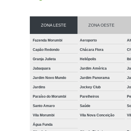
ZONA LESTE
ZONA OESTE
Fazenda Morumbi
Aeroporto
Al
Capão Redondo
Chácara Flora
Ch
Granja Julieta
Heliópolis
Ib
Jabaquara
Jardim América
Ja
Jardim Novo Mundo
Jardim Panorama
Ja
Jardins
Jockey Club
Jo
Paraíso do Morumbi
Parelheiros
Pe
Santo Amaro
Saúde
So
Vila Morumbi
Vila Nova Conceição
Vi
Água Funda