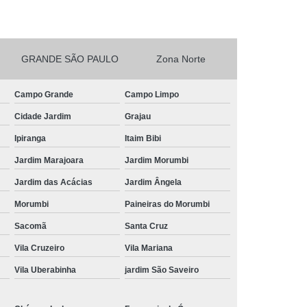
Frutas para Comer Congeladas
Fruta Congelada
Delivery de Frutas Cortadas
GRANDE SÃO PAULO
Zona Norte
as Delivery
Frutas Cortadas e Embaladas
rtadas em Potes
Frutas Cortadas no Pote
Campo Grande
Campo Limpo
s
Frutas Cortadas para Entrega
Cidade Jardim
Grajau
ocessada
Frutas e Hortaliças Processadas
Ipiranga
Itaim Bibi
ssados
Frutas e Legumes Processados
Jardim Marajoara
Jardim Morumbi
Jardim das Acácias
Jardim Ângela
ladas
Frutas Minimamente Processadas
Morumbi
Paineiras do Morumbi
rutas Processadas e Embaladas
Sacomã
Santa Cruz
Frutas Processadas Embaladas a Vacuo
Vila Cruzeiro
Vila Mariana
Frutas Processadas sob Forma de Salada
Vila Uberabinha
jardim São Saveiro
 Coffee Break
Kit Lanche Corporativo
Individual
Kit Lanche para Empresas