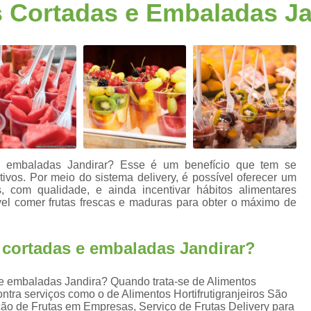
 Cortadas e Embaladas Ja
Fornecimento de Frutas para Escritórios S
a
Frutas para Escritóri
Frutas Selecionadas p
Serviço de Delivery de Frutas Esc
s
Entrega de Frutas e Verduras
En
Entrega de Frutas em Escritorio
Entrega de Frutas no Trabalho
s
e embaladas Jandirar? Esse é um benefício que tem se
Entrega de Frutas Processadas
Entr
vos. Por meio do sistema delivery, é possível oferecer um
, com qualidade, e ainda incentivar hábitos alimentares
Delivery de Frutas para Empresas Santo
l comer frutas frescas e maduras para obter o máximo de
Entrega de Frutas F
 cortadas e embaladas Jandirar?
Entrega de Frutas Sele
Entrega Diária de F
 e embaladas Jandira? Quando trata-se de Alimentos
Entrega Semanal de F
ontra serviços como o de Alimentos Hortifrutigranjeiros São
ição de Frutas em Empresas, Serviço de Frutas Delivery para