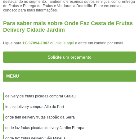
destacando no segmento. Também oferecemos outros serviços, como Entrega
de Frutas e Entrega de Frutas e Verduras a Domicílio. Entre em contato
conosco para mais informações.
Para saber mais sobre Onde Faz Cesta de Frutas
Delivery Cidade Jardim
Ligue para
11) 97094-1902
ou
clique aqui
e entre em contato por email.
Solicite um orçamento
MENU
delivery de frutas picadas comprar Grajau
frutas delivery comprar Alto do Pari
onde tem delivery frutas Taboão da Serra
onde faz frutas picadas delivery Jardim Europa
onde faz frutas delivery São Mateus