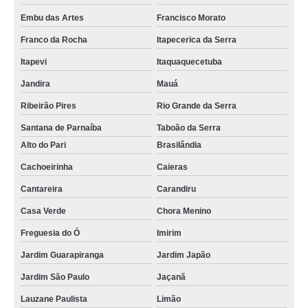
Embu das Artes
Francisco Morato
Franco da Rocha
Itapecerica da Serra
Itapevi
Itaquaquecetuba
Jandira
Mauá
Ribeirão Pires
Rio Grande da Serra
Santana de Parnaíba
Taboão da Serra
Alto do Pari
Brasilândia
Cachoeirinha
Caieras
Cantareira
Carandiru
Casa Verde
Chora Menino
Freguesia do Ó
Imirim
Jardim Guarapiranga
Jardim Japão
Jardim São Paulo
Jaçanã
Lauzane Paulista
Limão