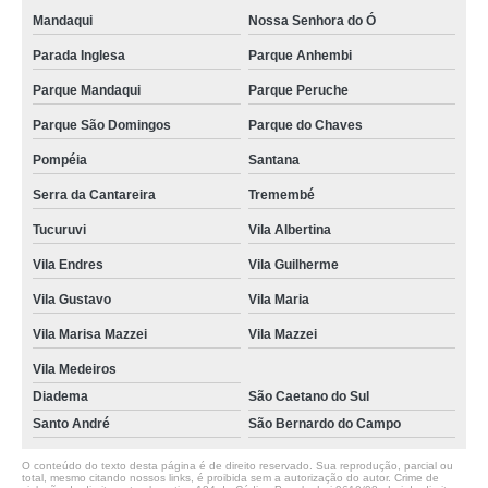
Mandaqui
Nossa Senhora do Ó
Parada Inglesa
Parque Anhembi
Parque Mandaqui
Parque Peruche
Parque São Domingos
Parque do Chaves
Pompéia
Santana
Serra da Cantareira
Tremembé
Tucuruvi
Vila Albertina
Vila Endres
Vila Guilherme
Vila Gustavo
Vila Maria
Vila Marisa Mazzei
Vila Mazzei
Vila Medeiros
Diadema
São Caetano do Sul
Santo André
São Bernardo do Campo
O conteúdo do texto desta página é de direito reservado. Sua reprodução, parcial ou
total, mesmo citando nossos links, é proibida sem a autorização do autor. Crime de