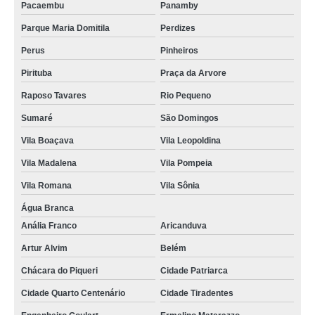
Pacaembu
Panamby
Parque Maria Domitila
Perdizes
Perus
Pinheiros
Pirituba
Praça da Arvore
Raposo Tavares
Rio Pequeno
Sumaré
São Domingos
Vila Boaçava
Vila Leopoldina
Vila Madalena
Vila Pompeia
Vila Romana
Vila Sônia
Água Branca
Anália Franco
Aricanduva
Artur Alvim
Belém
Chácara do Piqueri
Cidade Patriarca
Cidade Quarto Centenário
Cidade Tiradentes