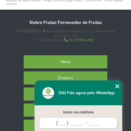
violação de direito autoral – artigo 184 do Código Penal –
Lei 9610/98 - Lei de direitos
autorais
.
Nobre Frutas Fornecedor de Frutas
Unidade01
Rua Mariano Procopio, 52 - ila Monumento
São Paulo - SP
CEP: 01548-020
11) 97094-1902
Home
Empresa
Olá! Fale agora pelo WhatsApp
Missão
Serviços
Insira seu telefone
Contato