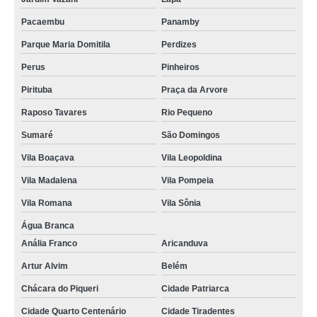
Pacaembu
Panamby
Parque Maria Domitila
Perdizes
Perus
Pinheiros
Pirituba
Praça da Arvore
Raposo Tavares
Rio Pequeno
Sumaré
São Domingos
Vila Boaçava
Vila Leopoldina
Vila Madalena
Vila Pompeia
Vila Romana
Vila Sônia
Água Branca
Anália Franco
Aricanduva
Artur Alvim
Belém
Chácara do Piqueri
Cidade Patriarca
Cidade Quarto Centenário
Cidade Tiradentes