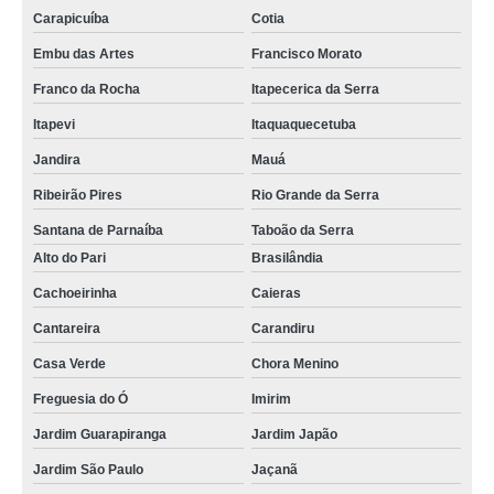
Carapicuíba
Cotia
Embu das Artes
Francisco Morato
Franco da Rocha
Itapecerica da Serra
Itapevi
Itaquaquecetuba
Jandira
Mauá
Ribeirão Pires
Rio Grande da Serra
Santana de Parnaíba
Taboão da Serra
Alto do Pari
Brasilândia
Cachoeirinha
Caieras
Cantareira
Carandiru
Casa Verde
Chora Menino
Freguesia do Ó
Imirim
Jardim Guarapiranga
Jardim Japão
Jardim São Paulo
Jaçanã