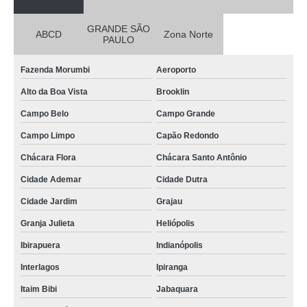
GRANDE SÃO
ABCD
Zona Norte
PAULO
Fazenda Morumbi
Aeroporto
Alto da Boa Vista
Brooklin
Campo Belo
Campo Grande
Campo Limpo
Capão Redondo
Chácara Flora
Chácara Santo Antônio
Cidade Ademar
Cidade Dutra
Cidade Jardim
Grajau
Granja Julieta
Heliópolis
Ibirapuera
Indianópolis
Interlagos
Ipiranga
Itaim Bibi
Jabaquara